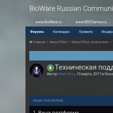
BioWare Russian Communi
www.BioWare.ru
www.BRCGames.ru
Форумы
Календарь
Правила
Модер
Главная
Mass Effect
Mass Effect: Andromeda
Техническая подд
Автор
Irikah Krios
,
10 марта, 2017
в
Mass
ВАША ПЛАТФОРМА.
1. Ваша платформа.