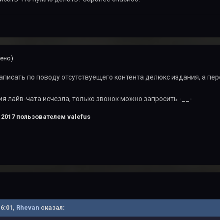
ено)
написать по поводу отсутствуещего контента делюкс издания, а пер
я лайв-чата исчезла, только звонок можно запросить -__-
 2017
пользователем valefus
16:01,
Rhevan
сказал: