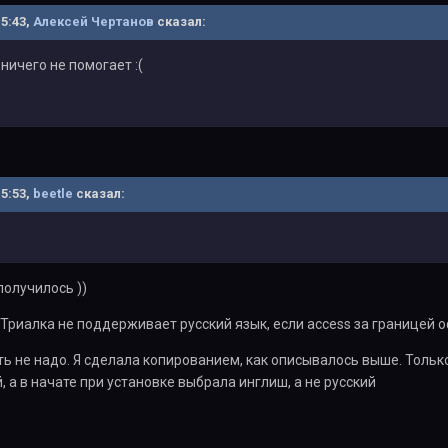
15:43,
Алексей Чертанов
сказал:
 ничего не помогает :(
15:53,
beetle
сказал:
получилось ))
 Триалка не поддерживает русский язык, если access за границей
ь не надо. Я сделала копированием, как описывалось выше. Только
, а в начате при установке выбрала инглиш, а не русский