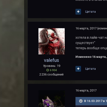
Цитата
16 марта, 2017
(измен
хотела в лайв-чат 
существует"
теперь вообще опци
Изменено
16 марта,
valefus
Уровень: 19
Цитата
6 904
2 236 сообщений
16 марта, 2017
В 16.03.2017 в 