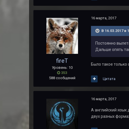
16 марта, 2017
В 16.03.2017 в 
Постоянно вылета
Дальше опять так
fireT
Было такое только 
Уровень: 10
353
588 сообщений
Цитата
16 марта, 2017
А английский язык 
двух разных формах