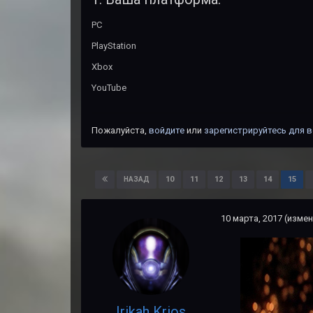
PC
PlayStation
Xbox
YouTube
Пожалуйста,
войдите
или
зарегистрируйтесь
для в
10
11
12
13
14
15
НАЗАД
10 марта, 2017
(измен
Irikah Krios