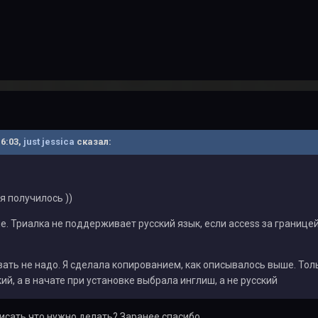
16:03,
just jessica
сказал:
я получилось ))
е. Триалка не поддерживает русский язык, если access за границ
ать не надо. Я сделала копированием, как описывалось выше. Толь
ий, а в начате при установке выбрала инглиш, а не русский
исать что нужно делать? Заранее спасибо.