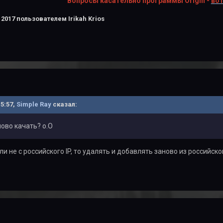
Вопросы касательно программы Origin -
вот
 2017
пользователем Irikah Krios
15:57,
Simple Ray
сказал:
ново качать? o.O
и не с российского IP, то удалять и добавлять заново из российско