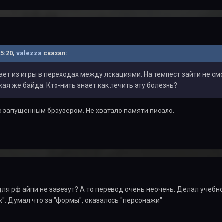
15:20,
valezza
сказал:
ет из игры в переходах между локациями. На темпест зайти не смо
ая же байда. Кто-нить знает как лечить эту болезнь?
с запущенным браузером. Не хватало памяти писало.
для рф айпи не завезут? А то перевод очень неочень. Делал учебн
". Думал что за "формы", оказалось "персонажи"