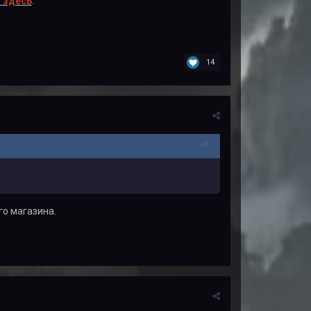
 здесь
.
14
го магазина.