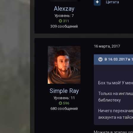
Цитата
Alexzay
Уровень: 7
311
309 сообщений
16 марта, 2017
В 16.03.2017 в 
Бох ты мой! У мен
Simple Ray
Только на инглиш
Уровень: 11
библиотеку
596
680 сообщений
Ничего перекачив
аккаунта на тайск
Можете в этапах оп