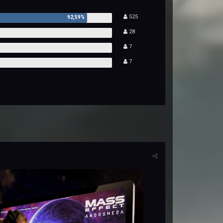
525
28
7
7