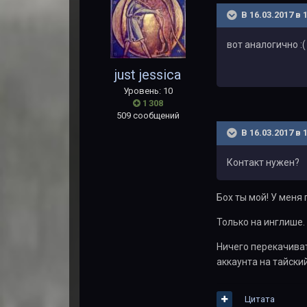
В 16.03.2017 в 
вот аналогично :(
just jessica
Уровень: 10
1 308
509 сообщений
В 16.03.2017 в 
Контакт нужен?
Бох ты мой! У меня 
Только на инглише.
Ничего перекачиват
аккаунта на тайский
Цитата