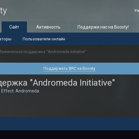
ty
Уж
Сайт
Активность
Поддержи нас на Boosty!
аторы
Пользователи онлайн
Техническая поддержка "Andromeda Initiative"
Поддержать BRC на Boosty
ержка "Andromeda Initiative"
 Effect: Andromeda