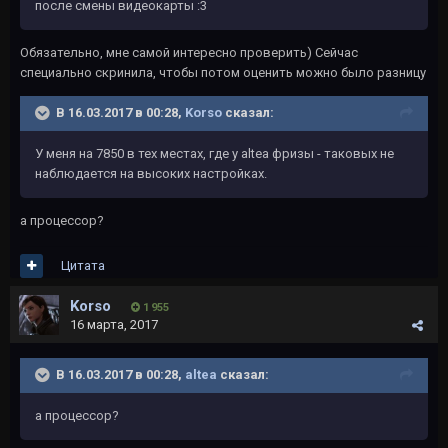
после смены видеокарты :3
Обязательно, мне самой интересно проверить) Сейчас
специально скринила, чтобы потом оценить можно было разницу
В 16.03.2017 в 00:28,
Korso
сказал:
У меня на 7850 в тех местах, где у altea фризы - таковых не
наблюдается на высоких настройках.
а процессор?
Цитата
Korso
1 955
16 марта, 2017
В 16.03.2017 в 00:28,
altea
сказал:
а процессор?