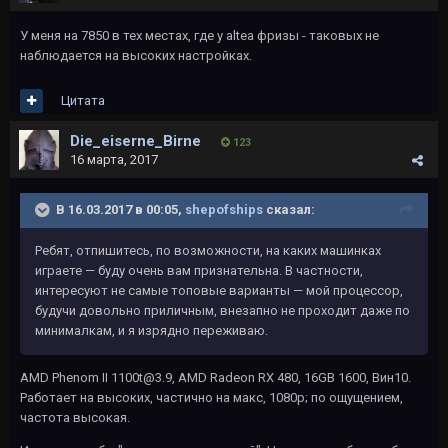
У меня на 7850 в тех местах, где у altea фризы - таковых не
наблюдается на высоких настройках.
Цитата
Die_eiserne_Birne
123
16 марта, 2017
В 16.03.2017 в 00:05,
shepofships
сказал:
Ребят, отпишитесь, по возможности, на каких машинках
играете — буду очень вам признательна. В частности,
интересуют не самые топовые варианты — мой процессор,
будучи довольно приличным, внезапно не проходит даже по
минималкам, и я изрядно переживаю.
AMD Phenom II 1100t@3.9, AMD Radeon RX 480, 16GB 1600, Вин10.
Работает на высоких, частично на макс, 1080р; по ощущением,
частота высокая.