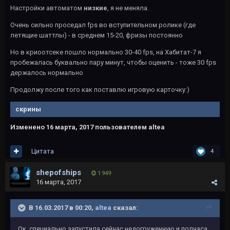
Настройки автоматом
низкие
, я не меняла.
Очень сильно проседал fps во вступительном ролике (где
летящие шаттлы) - в среднем 15-20, фризы постоянно
Но в криоотсеке пошло нормально 30-40 fps, на Хабитат-7 я
пробежалась буквально пару минут, чтобы оценить - тоже 30 fps
держалось нормально
Продолжу после того как поставлю игровую карточку:)
скрины
Изменено
16 марта, 2017
пользователем altea
Цитата
4
shepofships
1 949
16 марта, 2017
В 16.03.2017 в 00:20,
altea
сказал:
Ок, специально запустила сейчас недогруженную и полчаса