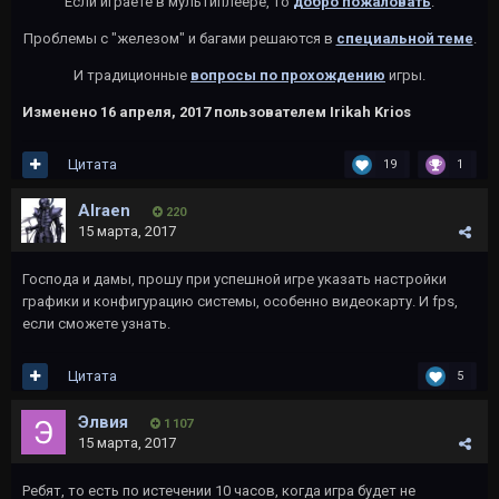
Если играете в мультиплеере, то
добро пожаловать
.
Проблемы с "железом" и багами решаются в
специальной теме
.
И традиционные
вопросы по прохождению
игры.
Изменено
16 апреля, 2017
пользователем Irikah Krios
Цитата
19
1
Alraen
220
15 марта, 2017
Господа и дамы, прошу при успешной игре указать настройки
графики и конфигурацию системы, особенно видеокарту. И fps,
если сможете узнать.
Цитата
5
Элвия
1 107
15 марта, 2017
Ребят, то есть по истечении 10 часов, когда игра будет не