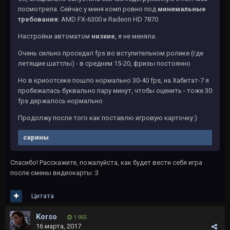
посмотрела. Сейчас у меня комп ровно под
минимальные
требования
: AMD FX-6300 и Radeon HD 7870
Настройки автоматом
низкие
, я не меняла.
Очень сильно проседал fps во вступительном ролике (где
летящие шаттлы) - в среднем 15-20, фризы постоянно
Но в криоотсеке пошло нормально 30-40 fps, на Хабитат-7 я
пробежалась буквально пару минут, чтобы оценить - тоже 30
fps держалось нормально
Продолжу после того как поставлю игровую карточку:)
скрины
Спасибо! Расскажите, пожалуйста, как будет вести себя игра
после смены видеокарты :3
Цитата
Korso
1 955
16 марта, 2017