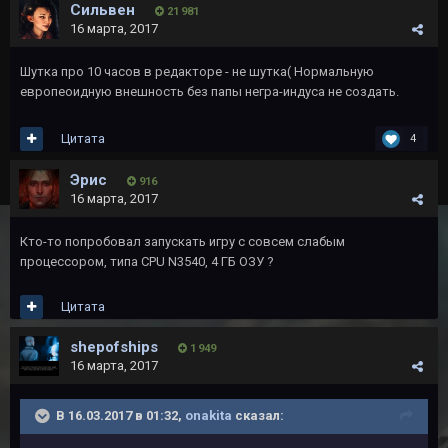
Сильвен
21 981
16 марта, 2017
Шутка про 10 часов в редакторе - не шутка( Нормальную
европеоидную внешность без папы негра-индуса не создать.
Цитата
4
Эрис
916
16 марта, 2017
Кто-то попробовал запускать игру с совсем слабым
процессором, типа CPU N3540, 4 ГБ ОЗУ ?
Цитата
shepofships
1 949
16 марта, 2017
В 16.03.2017 в 01:32,
onakita
сказал: