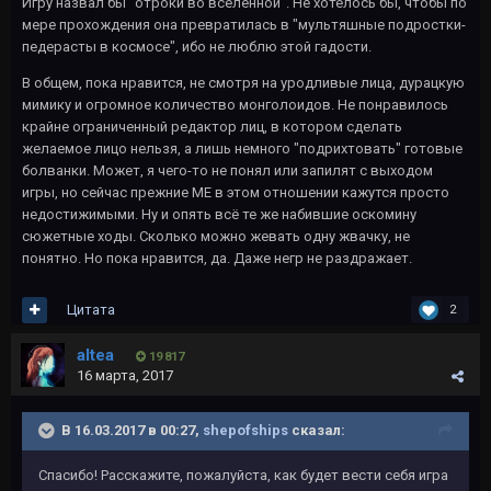
Игру назвал бы "отроки во вселенной". Не хотелось бы, чтобы по
мере прохождения она превратилась в "мультяшные подростки-
педерасты в космосе", ибо не люблю этой гадости.
В общем, пока нравится, не смотря на уродливые лица, дурацкую
мимику и огромное количество монголоидов. Не понравилось
крайне ограниченный редактор лиц, в котором сделать
желаемое лицо нельзя, а лишь немного "подрихтовать" готовые
болванки. Может, я чего-то не понял или запилят с выходом
игры, но сейчас прежние МЕ в этом отношении кажутся просто
недостижимыми. Ну и опять всё те же набившие оскомину
сюжетные ходы. Сколько можно жевать одну жвачку, не
понятно. Но пока нравится, да. Даже негр не раздражает.
Цитата
2
altea
19 817
16 марта, 2017
В 16.03.2017 в 00:27,
shepofships
сказал:
Спасибо! Расскажите, пожалуйста, как будет вести себя игра