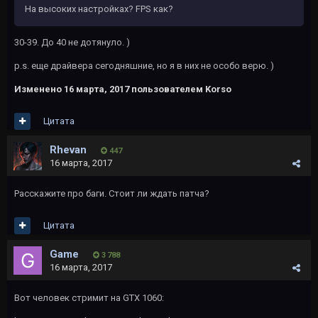
На высоких настройках? FPS как?
30-39. До 40 не дотянуло. )
p.s. еще драйвера сегодняшние, но я в них не особо верю. )
Изменено
16 марта, 2017
пользователем Korso
Цитата
Rhevan
447
16 марта, 2017
Расскажите про баги. Стоит ли ждать патча?
Цитата
Game
3 788
16 марта, 2017
Вот человек стримит на GTX 1060: