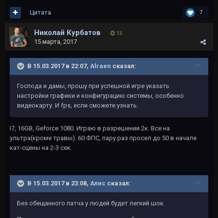
Цитата
7
Николай Курбатов
13
15 марта, 2017
В 15.03.2017 в 22:07,
Alraen
сказал:
Господа и дамы, прошу при успешной игре указать
настройки графики и конфигурацию системы, особенно
видеокарту. И fps, если сможете узнать.
i7, 16GB, Geforce 1080. Играю в разрешении 2к. Все на
ультра(кроме травы). 60 ФПС, пару раз просел до 50 в начале
кат-сцены на 2-3 сек.
В 15.03.2017 в 23:08,
Алис
сказал:
Без обещанного патча у людей будет легкий шок.