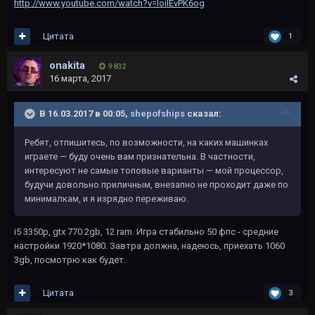
http://www.youtube.com/watch?v=IoilEvPK6og
Цитата
1
onakita
9 832
16 марта, 2017
В 16.03.2017 в 00:05,
shepofships
сказал:
Ребят, отпишитесь, по возможности, на каких машинках
играете — буду очень вам признательна. В частности,
интересуют не самые топовые варианты — мой процессор,
будучи довольно приличным, внезапно не проходит даже по
минималкам, и я изрядно переживаю.
i5 3350p, gtx 770 2gb, 12 ram. Игра стабильно 50 фпс - средние
настройки 1920*1080. Завтра должна, надеюсь, приехать 1060
3gb, посмотрю как будет.
Цитата
3