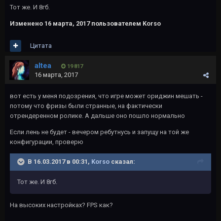
Тот же. И 8гб.
Изменено
16 марта, 2017
пользователем Korso
Цитата
altea
19 817
16 марта, 2017
вот есть у меня подозрения, что игре может ориджин мешать -
потому что фризы были странные, на фактически
отрендеренном ролике. А дальше оно пошло нормально
Если лень не будет - вечером ребутнусь и запущу на той же
конфигурации, проверю
В 16.03.2017 в 00:31,
Korso
сказал:
Тот же. И 8гб.
На высоких настройках? FPS как?