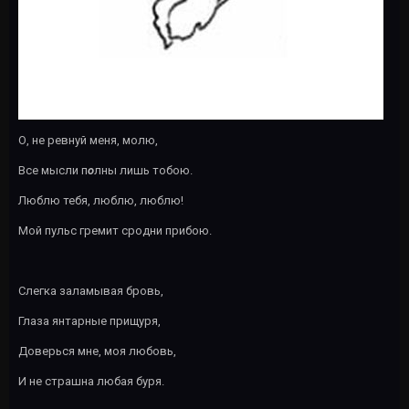
О, не ревнуй меня, молю,
Все мысли п
о
лны лишь тобою.
Люблю тебя, люблю, люблю!
Мой пульс гремит сродни прибою.
Слегка заламывая бровь,
Глаза янтарные прищуря,
Доверься мне, моя любовь,
И не страшна любая буря.