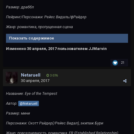
Размер: драббл
Пейринг/Персонажи: Рейес Видаль/фРайдер
Жанр: романтика, пропущенная сцена
Показать содержимое
Изменено
30 апреля, 2017
пользователем JJMarvin
21
Netaruell
3 076
30 апреля, 2017
Название
: Eye of the Tempest
Автор
:
@Netaruell
Размер: мини
Персонажи: Скотт Райдер(/Рейес Видал), экипаж Бури
Жанр
:
повседневность
,
романтика
, ER (Established Relationship)