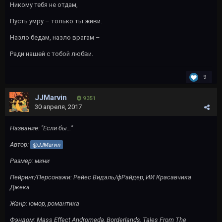
Никому тебя не отдам,
Пусть умру – только ты живи.
Назло бедам, назло врагам –
Ради нашей с тобой любви.
9
JJMarvin
9 351
30 апреля, 2017
Название: "Если бы…"
Автор:
@JJMarvin
Размер: мини
Пейринг/Персонажи: Рейес Видаль/фРайдер, ИИ Красавчика
Джека
Жанр
: ю
мор
, р
омантика
Фэндом
: Mass Effect Andromeda, Borderlands, Tales From The