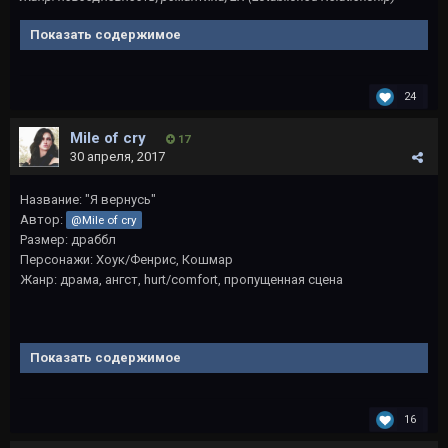
Показать содержимое
24
Mile of cry
17
30 апреля, 2017
Название: "Я вернусь"
Автор:
@Mile of cry
Размер: драббл
Персонажи: Хоук/Фенрис, Кошмар
Жанр: драма, ангст, hurt/comfort, пропущенная сцена
Показать содержимое
16