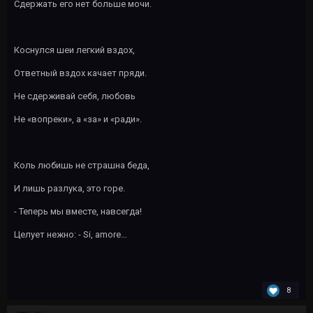
Сдержать его нет больше мочи.
Коснулся шеи легкий вздох,
Ответный вздох качает пряди.
Не сдерживай себя, любовь
Не «вопреки», а «за» и «ради».
Коль любишь не страшна беда,
И лишь разлука, это горе.
- Теперь мы вместе, навсегда!
Целует нежно: - Si, amore…
8