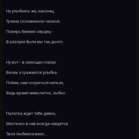
Ну улыбнись же, наконец,
Тряхни соломенною челкой;
Поверь биению сердец -
В разлуке были мы так долго.
Ну вот - в сияющих глазах
Вновь отражается улыбка.
Пойми, нам ссориться нельзя,
Ведь время мимолетно, зыбко.
Палатка ждет тебя давно,
Местечко в ней всегда найдется.
Твоё любимое вино...