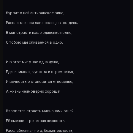
Бурлит в ней антиванское вино,
Расплавленная лава солнца в полдень;
В миг страсти наше единенье полно,
С тобою мы сливаемся в одно.
И в этот миг у нас одна душа,
Едины мысли, чувства и стремленья,
И вечностью становится мгновенье,
А жизнь неимоверно хороша!
Взорвется страсть мильонами огней -
Её сменяет трепетная нежность,
Расслабленная нега, безмятежность,