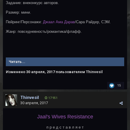
Задание: внеконкурс авторов.
Размер: мини.
Пейринг/Персонажи:
Джаал Ама Дарав
/Сара Райдер, СЭМ.
Жанр: повседневность/романтика/флафф.
Читать...
Изменено
30 апреля, 2017
пользователем Thinvesil
15
Thinvesil
17 951
30 апреля, 2017
Jaal's Wives Resistance
п р е д с т а в л я е т