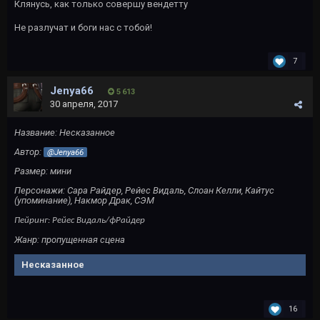
Клянусь, как только совершу вендетту
Не разлучат и боги нас с тобой!
7
Jenya66
5 613
30 апреля, 2017
Название:
Несказанное
Автор:
@Jenya66
Размер: мини
Персонажи: Сара Райдер, Рейес Видаль, Слоан Келли, Кайтус
(упоминание), Накмор Драк, СЭМ
Пейринг: Рейес Видаль/фРайдер
Жанр: пропущенная сцена
Несказанное
16