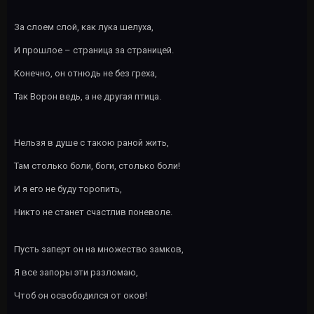
За слоем слой, как лука шелуха,
И прошлое – страница за страницей.
Конечно, он отнюдь не без греха,
Так Ворон ведь, а не другая птица.
Нельзя в душе с такою раной жить,
Там столько боли, боги, столько боли!
И я его не буду торопить,
Никто не станет счастлив поневоле.
Пусть заперт он на множество замков,
Я все запоры эти разломаю,
Чтоб он освободился от оков!