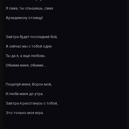
Я сама, ты слышишь, сама
Архидемону отомщу!
Завтра будет последний бой,
А сейчас мы с тобой одни.
Ты да я, а еще любовь.
Обними меня, обними…
Поцелуй меня, Ворон мой,
И люби меня до утра.
Завтра я расстанусь с тобой,
Это только моя игра.