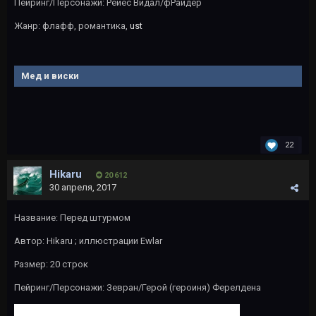
Пейринг/Персонажи: Рейес Видал/фРайдер
Жанр: флафф, романтика,
ust
Мед и виски
22
Hikaru
20 612
30 апреля, 2017
Название: Перед штурмом
Автор:
Hikaru
; иллюстрации
Ewlar
Размер: 20 строк
Пейринг/Персонажи: Зевран/Герой (героиня) Ферелдена