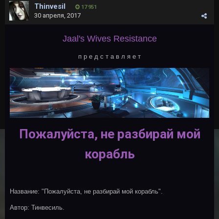
Thinvesil
17 951
30 апреля, 2017
Jaal's Wives Resistance
п р е д с т а в л я е т
Пожалуйста, не разбирай мой
корабль
Название: "Пожалуйста, не разбирай мой корабль".
Автор: Тинвесиль.