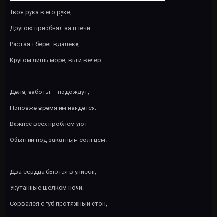
Твоя рука в его руке,
Другою приобнял за плечи.
Растаял берег вдалеке,
Кругом лишь море, вы и вечер.
Дела, заботы – подождут,
Попозже время им найдется;
Важнее всех проблем уют
Объятий под закатным солнцем.
Два сердца бьются в унисон,
Укутанные шелком ночи.
Сорвался с губ протяжный стон,