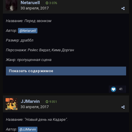
Netaruell
3 076
30 апреля, 2017
Название: Перед звонком
Автор:
@Netaruell
Размер: драббл
Персонажи: Рейес Видал, Кима Дорган
Жанр: пропущенная сцена
Показать содержимое
41
JJMarvin
9 351
30 апреля, 2017
Название: "Новый день на Кадаре".
Автор:
@JJMarvin