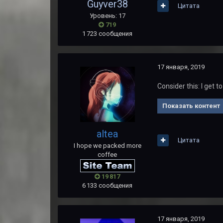
Guyver38
Цитата
Уровень: 17
719
1 723 сообщения
17 января, 2019
Consider this: I get t
Показать контент
altea
Цитата
I hope we packed more
coffee
19 817
6 133 сообщения
17 января, 2019