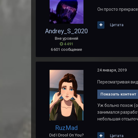
Он просто прекрасе
Цитата
Andrey_S_2020
Вне уровней
4 491
6 601 сообщение
24 января, 2019
Пересматривая вид
Показать контент
Уж больно похож (о
занимался разработ
небольшая отсылочк
RuzMad
Did I Drool On You?
Цитата