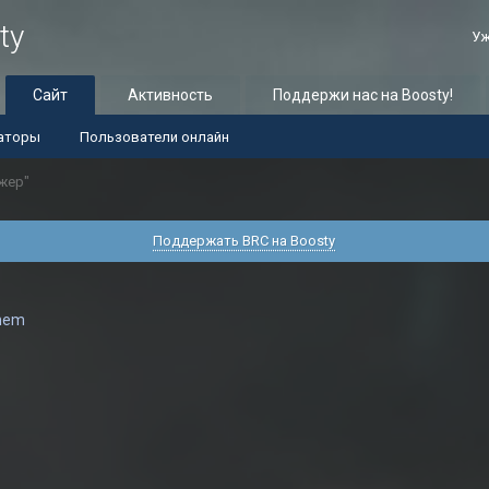
ty
Уж
Сайт
Активность
Поддержи нас на Boosty!
аторы
Пользователи онлайн
жер"
Поддержать BRC на Boosty
hem