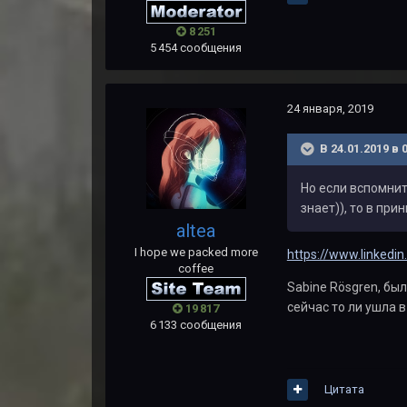
8 251
5 454 сообщения
24 января, 2019
В 24.01.2019 в 
Но если вспомнит
знает)), то в пр
altea
I hope we packed more
https://www.linkedi
coffee
Sabine Rösgren, был
сейчас то ли ушла в
19 817
6 133 сообщения
Цитата