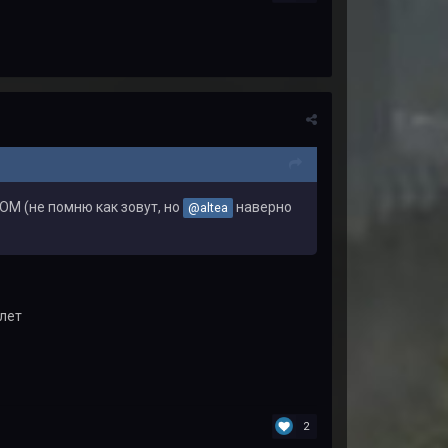
OOM
(не помню как зовут, но
наверно
@altea
 лет
2