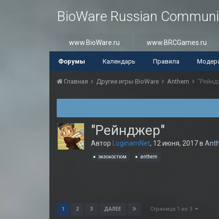
BioWare Russian Communi
www.BioWare.ru
www.BRCGames.ru
Форумы
Календарь
Правила
Модер
Главная
Другие игры BioWare
Anthem
"Рейнд
"Рейнджер"
Автор
LoginamNet
,
12 июня, 2017
в
Ant
экзокостюм
anthem
Страница 1 из 3
1
2
3
ДАЛЕЕ