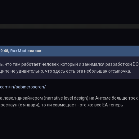
09:48,
RuzMad
сказал:
ь, что там работает человек, который и занимался разработкой D
инципе не удивительно, что здесь есть эта небольшая отсылочка.
n.com/in/sabinerosgren/
а левел-дизайнером (narrative level design) на Антеме больше трех
 респаун (с января), то ли совмещает - это же все ЕА теперь