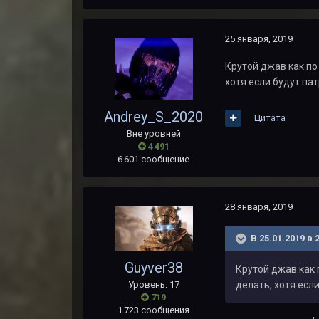
25 января, 2019
Крутой джав как по
хотя если будут пат
Andrey_S_2020
Цитата
Вне уровней
4 491
6 601 сообщение
28 января, 2019
В 25.01.2019 в 
Guyver38
Крутой джав как 
Уровень: 17
делать, хотя если
719
1 723 сообщения