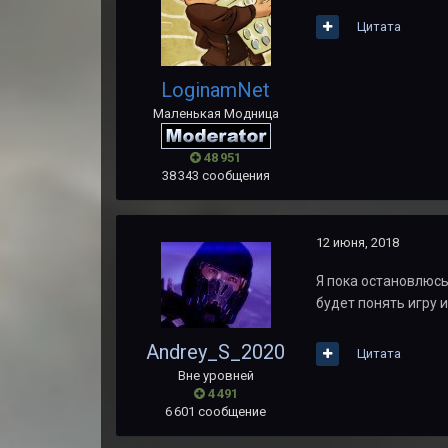
Цитата
LoginamNet
Маленькая Модница
48 951
38 343 сообщения
12 июня, 2018
Я пока остановлюсь
будет понять игру и
Andrey_S_2020
Цитата
Вне уровней
4 491
6 601 сообщение