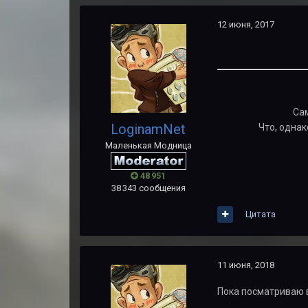
12 июня, 2017
Са
LoginamNet
Что, одна
Маленькая Модница
48 951
38 343 сообщения
Цитата
11 июня, 2018
Пока посматриваю в