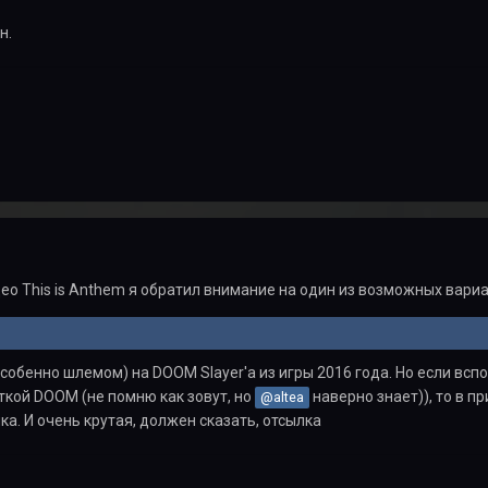
н.
ео This is Anthem я обратил внимание на один из возможных вар
собенно шлемом) на DOOM Slayer'а из игры 2016 года. Но если вспо
кой DOOM (не помню как зовут, но
наверно знает)), то в п
@altea
а. И очень крутая, должен сказать, отсылка