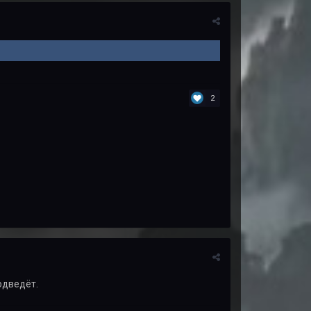
2
одведёт.