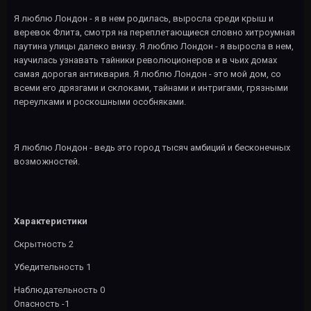
Я люблю Лондон - я в нем родилась, выросла среди крыш и
веревок Флита, смотря на переплетающиеся словно хитроумная
паутина улицы далеко внизу. Я люблю Лондон - я выросла в нем,
научилась узнавать тайники революционеров и в чьих домах
самая дорогая антиквария. Я люблю Лондон - это мой дом, со
всеми его дрязгами и склоками, тайнами и интригами, грязными
переулками и роскошными особняками.
Я люблю Лондон - ведь это город тысяч амбиций и бесконечных
возможностей.
Характеристики
Скрытность 2
Убедительность 1
Наблюдательность 0
Опасность -1