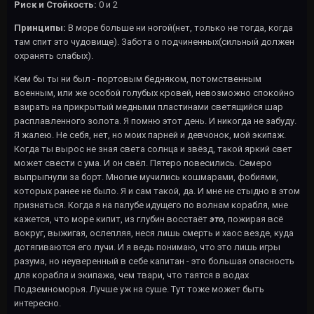
Риск и Стойкость:
0 и 2
Принципы:
В море больше ни ногой(нет, только не тогда, когда
там спит это чудовище). Забота о подчиненных(сильный должен
охранять слабых).
Кем бы ты ни был - портовым бедняком, потомственным
военным, или же особой голубых кровей, невозможно спокойно
взирать на прикрытый медными пластинами светящийся шар
расплавленного золота. Я помню этот день. И никогда не забуду.
Я жалею. Не себя, нет, но моих парней и девчонок, мой экипаж.
Когда ты вырос не зная света солнца и звёзд, такой яркий свет
может свести с ума. И он свёл. Пятеро повесились. Семеро
выпрыгнули за борт. Многие мучились кошмарами, фобиями,
которых ранее не было. Я и сам такой, да. И мне не стыдно в этом
признаться. Когда я на палубе идущего по волнам корабля, мне
кажется, что море кипит, из глубин восстаёт
это
, пожирая всё
вокруг, выжигая, ослепляя, неся лишь смерть и хаос везде, куда
дотягиваются его лучи. И я ведь понимаю, что это лишь игры
разума, но неуверенный в себе капитан - это большая опасность
для корабля и экипажа, чем твари, что таятся в водах
Подземноморья. Лучше уж на суше. Тут тоже может быть
интересно.