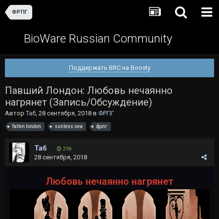
ФРПГ
BioWare Russian Community
Поддержать BRC на Boosty
Павший Лондон: Любовь нечаянно
нагрянет (Запись/Обсуждение)
Автор
Таб
,
28 сентября, 2018
в
ФРПГ
fallen london
sunless sea
фрпг
Таб
296
28 сентября, 2018
Любовь нечаянно нагрянет