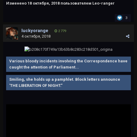
Изменено
18 октября, 2018
пользователем Leo-ranger
3
luckyorange
2 779
4 октября, 2018
Various bloody incidents involving the Correspondence have
caught the attention of Parliament...
Smiling, she holds up a pamphlet. Block letters announce
'THE LIBERATION OF NIGHT."