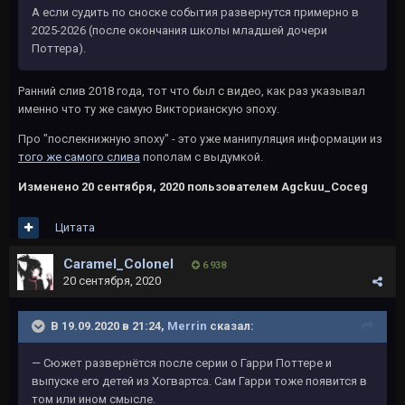
А если судить по сноске события развернутся примерно в
2025-2026 (после окончания школы младшей дочери
Поттера).
Ранний слив 2018 года, тот что был с видео, как раз указывал
именно что ту же самую Викторианскую эпоху.
Про "послекнижную эпоху" - это уже манипуляция информации из
того же самого слива
пополам с выдумкой.
Изменено
20 сентября, 2020
пользователем Agckuu_Coceg
Цитата
Caramel_Colonel
6 938
20 сентября, 2020
В 19.09.2020 в 21:24,
Merrin
сказал:
— Сюжет развернётся после серии о Гарри Поттере и
выпуске его детей из Хогвартса. Сам Гарри тоже появится в
том или ином смысле.