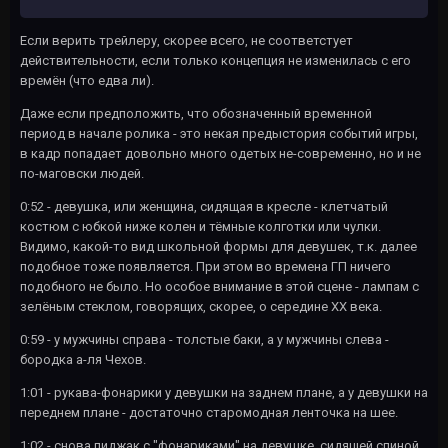
Если верить трейлеру, скорее всего, не соответстует
действительности, если только концепция не изменилась с его
времён (что едва ли).
Даже если предположить, что обозначенный временной
период в начале ролика - это некая предыстория событий игры,
в кадр попадает довольно много одетых не-современно, но и не
по-маговски людей.
0:52 - девушка, или женщина, сидящая в кресле - клетчатый
костюм с юбкой ниже колен и тёмные колготки или чулки.
Видимо, какой-то вид школьной формы для девушек, т.к. далее
подобное тоже появляется. При этом во времена ГП ничего
подобного не было. Но особое внимание в этой сцене - лампам с
зелёным стеклом, говорящих, скорее, о середине XX века.
0:59 - у мужчины справа - толстые баки, а у мужчины слева -
бородка а-ля Чехов.
1:01 - рукава-фонарики у девушки на заднем плане, а у девушки на
переднем плане - достаточно старомодная ленточка на шее.
1:02 - снова пиджак с "фонариками" на девушке, сидящей спиной.