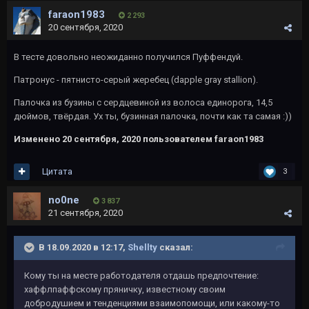
faraon1983
2 293
20 сентября, 2020
В тесте довольно неожиданно получился Пуффендуй.
Патронус - пятнисто-серый жеребец (dapple gray stallion).
Палочка из бузины с сердцевиной из волоса единорога, 14,5
дюймов, твёрдая. Ух ты, бузинная палочка, почти как та самая
:))
Изменено
20 сентября, 2020
пользователем faraon1983
Цитата
3
no0ne
3 837
21 сентября, 2020
В 18.09.2020 в 12:17,
Shellty
сказал:
Кому ты на месте работодателя отдашь предпочтение:
хаффлпаффскому пряничку, известному своим
добродушием и тенденциями взаимопомощи, или какому-то