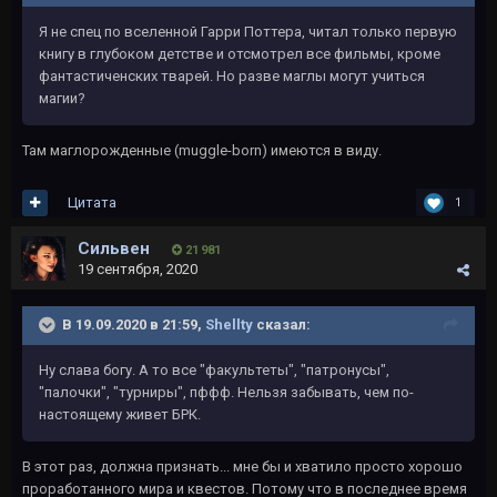
Я не спец по вселенной Гарри Поттера, читал только первую
книгу в глубоком детстве и отсмотрел все фильмы, кроме
фантастиченских тварей. Но разве маглы могут учиться
магии?
Там маглорожденные (muggle-born) имеются в виду.
Цитата
1
Сильвен
21 981
19 сентября, 2020
В 19.09.2020 в 21:59,
Shellty
сказал:
Ну слава богу. А то все "факультеты", "патронусы",
"палочки", "турниры", пффф. Нельзя забывать, чем по-
настоящему живет БРК.
В этот раз, должна признать... мне бы и хватило просто хорошо
проработанного мира и квестов. Потому что в последнее время