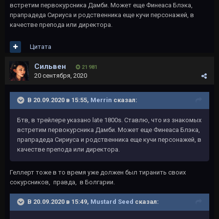
встретим первокурсника Дамби. Может еще Финеаса Блэка,
прапрадеда Сириуса и родственника еще кучи персонажей, в
качестве препода или директора.
Цитата
Сильвен
21 981
20 сентября, 2020
В 20.09.2020 в 15:55,
Merrin
сказал:
Бтв, в трейлере указано late 1800s. Ставлю, что из знакомых
встретим первокурсника Дамби. Может еще Финеаса Блэка,
прапрадеда Сириуса и родственника еще кучи персонажей, в
качестве препода или директора.
Геллерт тоже в то время уже должен был тиранить своих
сокурсников, правда, в Болгарии.
В 20.09.2020 в 15:49,
Mustard Seed
сказал: