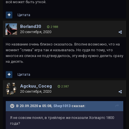
всё может быть уткой.
Цитата
Borland30
2 988
20 сентября, 2020
Но название очень близко оказалось. Вполне возможно, что на
момент "слива" игра так и называлась. Но судя по тому, что
многое из списка не подтвердилось, эту инфу нужно делить сразу
на десять.
Цитата
Agckuu_Coceg
2 387
20 сентября, 2020
В 20.09.2020 в 05:08,
Shep1013
сказал:
Я не совсем понял, в трейлере же показали Хогвартс 1800
года?