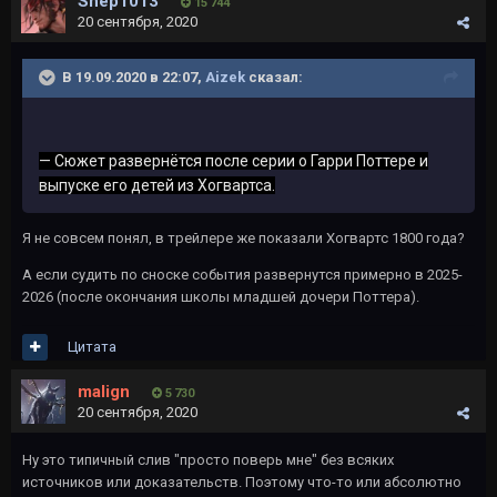
Shep1013
15 744
20 сентября, 2020
В 19.09.2020 в 22:07,
Aizek
сказал:
— Сюжет развернётся после серии о Гарри Поттере и
вып
уске его детей из Хогвартса.
Я не совсем понял, в трейлере же показали Хогвартс 1800 года?
А если судить по сноске события развернутся примерно в 2025-
2026 (после окончания школы младшей дочери Поттера).
Цитата
malign
5 730
20 сентября, 2020
Ну это типичный слив "просто поверь мне" без всяких
источников или доказательств. Поэтому что-то или абсолютно