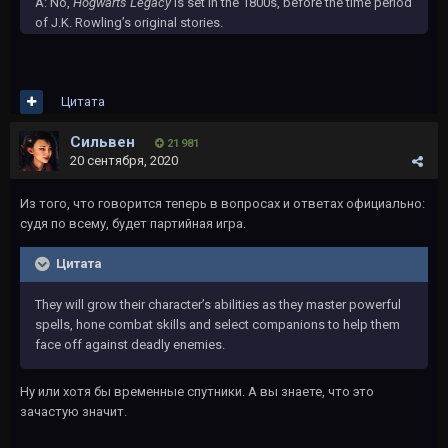
A: No,
Hogwarts Legacy
is set in the 1800s, before the time period
of J.K. Rowling’s original stories.
Цитата
Сильвен
21 981
20 сентября, 2020
Из того, что говорится теперь в вопросах и ответах официально:
судя по всему, будет партийная игра.
Цитата
They will grow their character’s abilities as they master powerful
spells, hone combat skills and select companions to help them
face off against deadly enemies.
Ну или хотя бы временные спутники. А вы знаете, что это
зачастую значит.