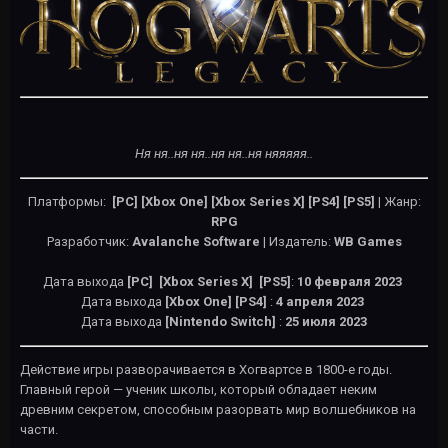
Ня ня..ня ня..ня ня..ня няяяяя..
Платформы:
[PC] [Xbox One] [Xbox Series X] [PS4] [PS5]
| Жанр:
RPG
Разработчик:
Avalanche Software
| Издатель:
WB Games
Дата выхода
[PC] [Xbox Series X] [PS5]
:
10 февраля
2023
Дата выхода
[Xbox One] [PS4]
:
4 апреля
2023
Дата выхода
[Nintendo Switch]
:
25 июля 2023
Действие игры разворачивается в Хогвартсе в 1800-е годы.
Главный герой — ученик школы, который обладает неким
древним секретом, способным разорвать мир волшебников на
части.