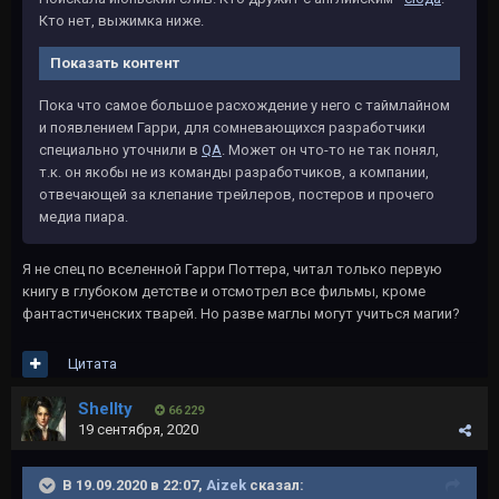
Кто нет, выжимка ниже.
Показать контент
Пока что самое большое расхождение у него с таймлайном
и появлением Гарри, для сомневающихся разработчики
специально уточнили в
QA
. Может он что-то не так понял,
т.к. он якобы не из команды разработчиков, а компании,
отвечающей за клепание трейлеров, постеров и прочего
медиа пиара.
Я не спец по вселенной Гарри Поттера, читал только первую
книгу в глубоком детстве и отсмотрел все фильмы, кроме
фантастиченских тварей. Но разве маглы могут учиться магии?
Цитата
Shellty
66 229
19 сентября, 2020
В 19.09.2020 в 22:07,
Aizek
сказал: