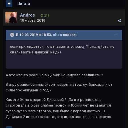
Цитата
Andros
218
19 марта, 2019
В 19.03.2019 в 18:53,
altea
сказал:
если приглядеться, то вы заметите ложку "Пожалуйста, не
сваливайте в дивижн" на дне
А что кто-то реально в Дивижн-2 надумал сваливать ?
В игру с занонсенным сизон пассом, на год, лутбрксами, и от
силы проживущей с год ?
Как это было с первой Дивизией ? Да и в ретейле она
стартовала в 5 раз слабее первой, и Юбики чет не хвалятся
супер-пупер мега стартом, как было с первой частью . В
Дивизию-2 играю только те, кто играл постоянно в первую.