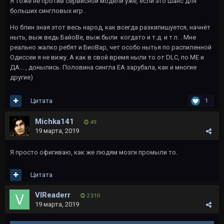
Я тоже не против сервисной модели уже, если это шанс для
больших сингловых игр .
Но блин зная этот весь народ, как всегда разкипишуется, начнёт
ныть, выж ведь БайоВе, выж были когдато и т.д. и т.п. . Мне
реально жалко ребят и БиоВар, чет особо нытья по распиленной
Одиссеи я не вижу. А как в свой время ныли то от DLC, по МЕ и
ДА... , донылись. Половина сингла ЕА зарубала, как и многие
другие)
Цитата
1
Michka141
49
19 марта, 2019
Я просто офигиваю, как же людям мозги промыли то.
Цитата
VlReaderr
2 310
19 марта, 2019