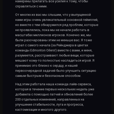
намерены прилагать все усилия к тому, чтобы
справляться с ними.
От многих из вас мы слышим, что у выпущенной
нами игры очень увлекательный основной геймплей,
но вместе с тем обнаружился ряд проблем, которые
не проявлялись, пока мы не начали работать в
масштабах миллионов игроков. Конечно же, мы
были разочарованы этим не меньше вас. Я тоже
играл с самого начала (за Рейнджера в цветах
команды Edmonton Oilers!) вместе с вами, и меня,
разумеется, расстраивают любые вещи, которые
мешают кому-то полностью насладиться игрой. Я
принимаю это близко к сердцу, и нашей
первоочередной задачей было улучшить ситуацию
самым быстрым и безопасным способом.
Над этим работала наша команда лайв-сервиса,
которая в течение первых нескольких недель уже
добавила с помощью патчей и обновлений более
200 отдельных изменений, направленных на
улучшение стабильности, лута и прогресса,
кастомизации и многого другого.