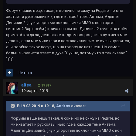
Форумы ваще вещь такая, я конечно не сижу на Редите, но мне
хватает и рускоязычных, где в каждой теме Антема, Адепты
Дивизии-2 ( ну и упоротые поклоннимки ММО с нон таргет
системой Варфрейм ) кричат о том шо Дивизия-2 лучше ва всём
прямо. А когда задаеш таким кадром вопрос, типо ну а чего мне
делать, если мне милитари и постапокалипсис не очень нравится,
они вообще такое несут, шо на голову не натянеш. Но самое
больше нравится ответ в духе "Лучше, потому что я так сказал"
)))))
Цитата
altea
19 817
19 марта, 2019
В 19.03.2019 в 19:18,
Andros
сказал:
Форумы ваще вещь такая, я конечно не сижу на Редите, но
мне хватает и рускоязычных, где в каждой теме Антема,
Адепты Дивизии-2 ( ну и упоротые поклоннимки ММО с нон