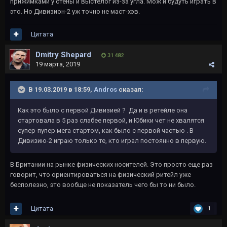
прижимками у стены и выстелог из-за угла. Мож и будуть играть в
это. Но Дивизион-2 уж точно не маст-хэв.
Цитата
Dmitry Shepard
31 482
19 марта, 2019
В 19.03.2019 в 18:59,
Andros
сказал:
Как это было с первой Дивизией ? Да и в ретейле она
стартовала в 5 раз слабее первой, и Юбики чет не хвалятся
супер-пупер мега стартом, как было с первой частью . В
Дивизию-2 играю только те, кто играл постоянно в первую.
В Британии на рынке физических носителей. Это просто еще раз
говорит, что ориентироваться на физический ритейл уже
бесполезно, это вообще не показатель чего бы то ни было.
Цитата
1