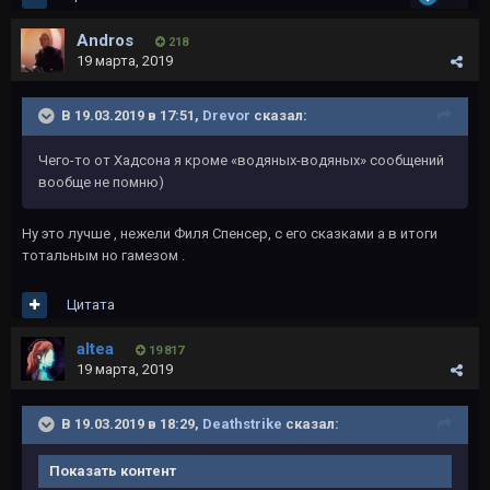
Andros
218
19 марта, 2019
В 19.03.2019 в 17:51,
Drevor
сказал:
Чего-то от Хадсона я кроме «водяных-водяных» сообщений
вообще не помню)
Ну это лучше , нежели Филя Спенсер, с его сказками а в итоги
тотальным но гамезом .
Цитата
altea
19 817
19 марта, 2019
В 19.03.2019 в 18:29,
Deathstrike
сказал:
Показать контент