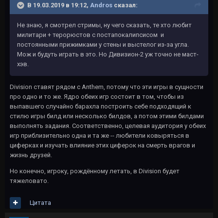
В 19.03.2019 в 19:12,
Andros
сказал:
Не знаю, я смотрел стримы, ну чего сказать, те хто любит
милитари + терорюстов с постапокалипсисом и
постоянными прижимками у стены и выстелог из-за угла.
Мож и будуть играть в это. Но Дивизион-2 уж точно не маст-
хэв.
Division ставят рядом с Anthem, потому что эти игры в сущности
про одно и то же. Ядро обеих игр состоит в том, чтобы из
выпавшего случайно барахла построить себе подходящий к
стилю игры билд или несколько билдов, а потом этими билдами
выполнять задания. Соответственно, целевая аудитория у обеих
игр приблизительно одна и та же -- любители ковыряться в
циферках и изучать влияние этих циферок на смерть врагов и
жизнь друзей.
Но конечно, игроку, рождённому летать, в Division будет
тяжеловато.
Цитата