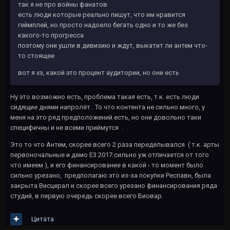
так я не про войны фанатов
есть люди которые реально пишут, что им нравится
геймплей, но просто надоело бегать одно и то же без
какого-то прогресса
поэтому они ушли в дивизию и ждут, выкатит ли антем что-
то стоящее
вот я хз, какой это процент аудитории, но они есть
Ну это возможно есть, проблема такая есть, т.к. есть люди
сидящие днями напролёт . То что контента не сильно много, у
меня на это ряд предположений есть, но они довольно таки
специфичны и не всеми приймутся .
Это то что Антем, скорее всего 2 раза переделывался ( т.к. арты
первоночальные и демо Е3 2017 сильно уж отличается от того
что имеем ), и его финансирование в какой - то момент было
сильно урезано, предполагаю это из-за покупки Респавн, была
закрыта Висцерал и скорее всего урезано финансирования ряда
студий, в первую очередь скорее всего Биовар.
Цитата