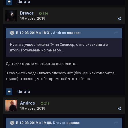
Цитата
Drevor
146
19 марта, 2019
В 19.03.2019 в 18:31,
Andros
сказал:
Ну это лучше , нежели Филя Спенсер, с его сказками а в
итоги тотальным но гамезом .
Да таких можно множество вспомнить.
В самой-то «воде» ничего плохого нет (без неё, как говорится,
«сухо») - главное, чтобы кроме неё что-то было.
Цитата
Andros
218
19 марта, 2019
В 19.03.2019 в 19:00,
Drevor
сказал: