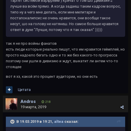
таргет системой Варфрейм ) кричат о том шо Дивизия-2
лучше ва всём прямо. А когда задаеш таким кадром вопрос,
типо ну а чего мне делать, если мне милитари и
постапокалипсис не очень нравится, они вообще такое
несут, шо на голову не натянеш. Но самое больше нравится
ответ в духе "Лучше, потому что я так сказал" )))))
так я не про войны фанатов
есть люди которые реально пишут, что им нравится геймплей, но
просто надоело бегать одно и то же без какого-то прогресса
поэтому они ушли в дивизию и ждут, выкатит ли антем что-то
стоящее
вот я хз, какой это процент аудитории, но они есть
Цитата
Andros
218
19 марта, 2019
В 19.03.2019 в 19:21,
altea
сказал: