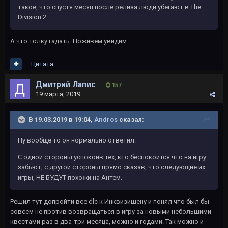
такое, что спустя месяц после релиза люди убегают в The
Division 2.
А что толку гадать. Поживем увидим.
Цитата
Дмитрий Лапис
157
19 марта, 2019
В 19.03.2019 в 19:04,
Andros
сказал:
Ну вообще то он нормально ответил.
С одной стороны успокоив тех, кто беспокоится что на игру
забьют, с другой стороны прямо сказав, что следующие их
игры, НЕ БУДУТ похожи на Антем.
Решил тут допройти все dlc к Инквизишену и понял что был бы
совсем не против возвращаться в игру за новыми небольшими
квестами раз в два-три месяца, можно и годами. Так можно и