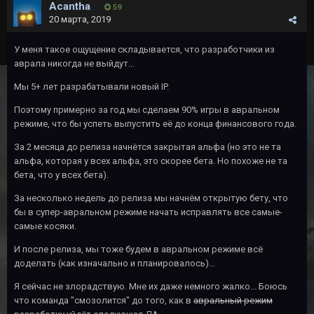
Acantha
59
20 марта, 2019
У меня такое ощущение складывается, что разработчики из
аврала никогда не выйдут...
Мы 5+ лет разрабатывали новый IP.
Поэтому примерно за год мы сделаем 90% игры в авральном
режиме, что бы успеть выпустить её до конца финансового года.
За 2 месяца до релиза начнётся закрытая альфа (но это не та
альфа, которая у всех альфа, это скорее бета. Но похоже не та
бета, что у всех бета).
За несколько недель до релиза мы начнём открытую бету, что
бы в супер-авральном режиме начать исправлять все самые-
самые косяки.
И после релиза, мы тоже будем в авральном режиме всё
доделать (как изначально и планировалось)...
Я сейчас не злорадствую. Мне их даже немного жалко... Боюсь
что команда "смозолится" до того, как в
авральный режим