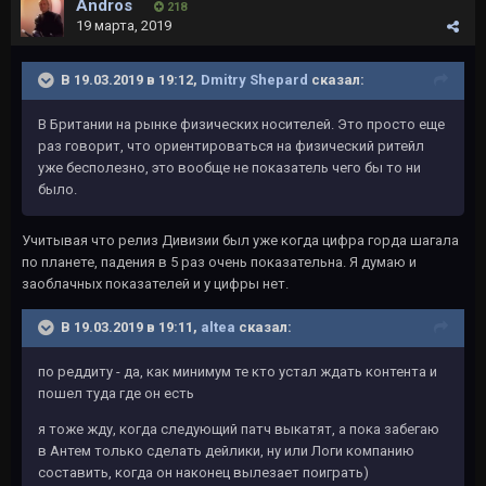
Andros
218
19 марта, 2019
В 19.03.2019 в 19:12,
Dmitry Shepard
сказал:
В Британии на рынке физических носителей. Это просто еще
раз говорит, что ориентироваться на физический ритейл
уже бесполезно, это вообще не показатель чего бы то ни
было.
Учитывая что релиз Дивизии был уже когда цифра горда шагала
по планете, падения в 5 раз очень показательна. Я думаю и
заоблачных показателей и у цифры нет.
В 19.03.2019 в 19:11,
altea
сказал:
по реддиту - да, как минимум те кто устал ждать контента и
пошел туда где он есть
я тоже жду, когда следующий патч выкатят, а пока забегаю
в Антем только сделать дейлики, ну или Логи компанию
составить, когда он наконец вылезает поиграть)