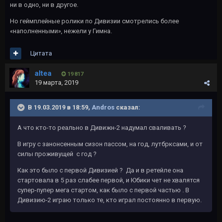
ни в одно, ни в другое.
Но геймплейные ролики по Дивизии смотрелись более
«наполненными», нежели у Гимна.
Цитата
altea
19 817
19 марта, 2019
В 19.03.2019 в 18:59,
Andros
сказал:
А что кто-то реально в Дивижн-2 надумал сваливать ?
В игру с занонсенным сизон пассом, на год, лутбрксами, и от
силы проживущей с год ?
Как это было с первой Дивизией ? Да и в ретейле она
стартовала в 5 раз слабее первой, и Юбики чет не хвалятся
супер-пупер мега стартом, как было с первой частью . В
Дивизию-2 играю только те, кто играл постоянно в первую.