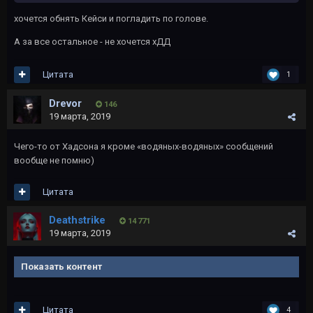
хочется обнять Кейси и погладить по голове.
А за все остальное - не хочется хДД
Цитата
1
Drevor
146
19 марта, 2019
Чего-то от Хадсона я кроме «водяных-водяных» сообщений
вообще не помню)
Цитата
Deathstrike
14 771
19 марта, 2019
Показать контент
Цитата
4