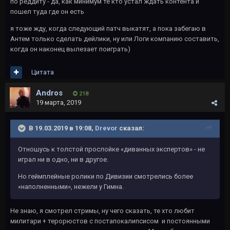
по реддиту - да, как минимум те кто устал ждать контента и
пошел туда где он есть
я тоже жду, когда следующий патч выкатят, а пока забегаю в
Антем только сделать дейлики, ну или Логи компанию составить,
когда он наконец вылезает поиграть)
Цитата
Andros
218
19 марта, 2019
В 19.03.2019 в 19:08,
Drevor
сказал:
Отношусь к толстой прослойке «диванных экспертов» - не
играл ни в одно, ни в другое.
Но геймплейные ролики по Дивизии смотрелись более
«наполненными», нежели у Гимна.
Не знаю, я смотрел стримы, ну чего сказать, те хто любит
милитари + терорюстов с постапокалипсисом и постоянными