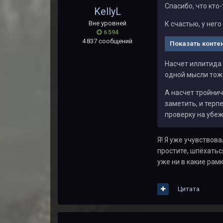
Спасибо, что кто-
KellyL
Вне уровней
К счастью, у нег
6 594
4 837 сообщений
Показать конте
Насчет иллитида 
одной мысли тоже
А насчет тройнич
заметить, и терпе
проверку на убеж
Я! Я уже учувствова
простите, шпёхатьс
уже ни в какие рамк
Цитата