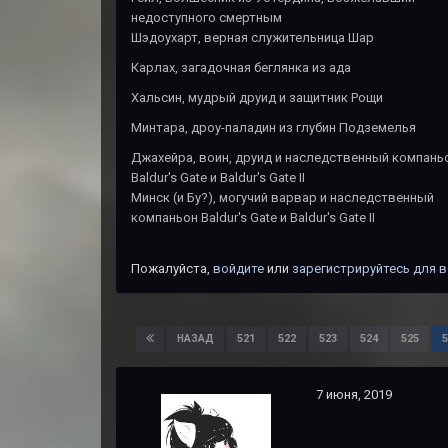
недоступного смертным
Шэдоухарт, верная служительница Шар
Карлах, загадочная беглянка из ада
Хальсин, мудрый друид и защитник Рощи
Минтара, дроу-паладин из глубин Подземелья
Джахейра, воин, друид и наследственный компань
Baldur's Gate и Baldur's Gate II
Минск (и Бу?), могучий варвар и наследственный
компаньон Baldur's Gate и Baldur's Gate II
Пожалуйста,
войдите
или
зарегистрируйтесь
для в
521
522
523
524
525
5
НАЗАД
7 июня, 2019