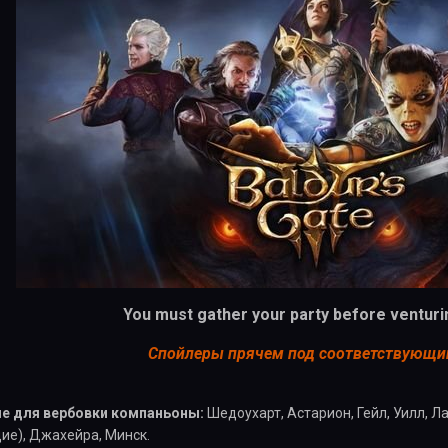
You must gather your party before venturin
Спойлеры прячем под соответствующи
е для вербовки компаньоны:
Шедоухарт, Астарион, Гейл, Уилл, Ла
е), Джахейра, Минск.