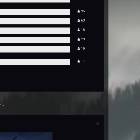
95
63
18
29
19
17
87