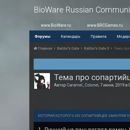
BioWare Russian Communi
www.BioWare.ru
www.BRCGames.ru
Форумы
Календарь
Правила
Модер
Главная
Baldur's Gate
Baldur's Gate 3
Тема про
Тема про сопартий
Автор
Caramel_Colonel
,
7 июня, 2019
в
ИСТОРИЯ КОТОРОГО ИЗ СОПАРТИЙЦЕВ ЗАИНТРИГ
1. Лучший на ваш взгляд роман. 