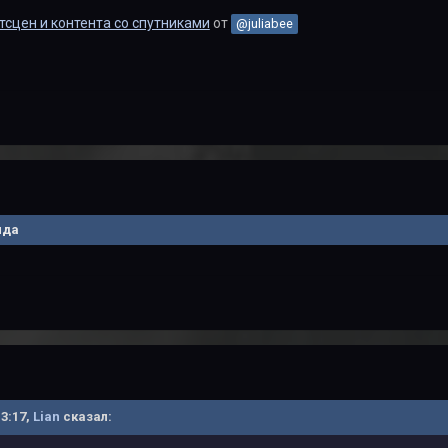
тсцен и контента со спутниками
от
@juliabee
ида
13:17,
Lian
сказал: