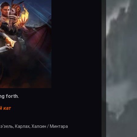
g forth.
й кат
э'зель, Карлах, Халсин / Минтара