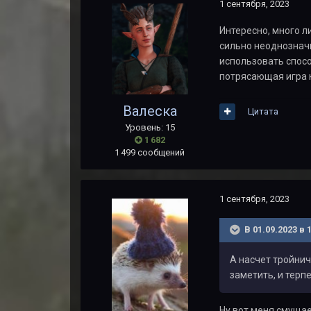
1 сентября, 2023
Интересно, много л
сильно неоднозначн
использовать спосо
потрясающая игра н
Валеска
Цитата
Уровень: 15
1 682
1 499 сообщений
1 сентября, 2023
В 01.09.2023 в 
А насчет тройнич
заметить, и терп
Ну вот меня смущает