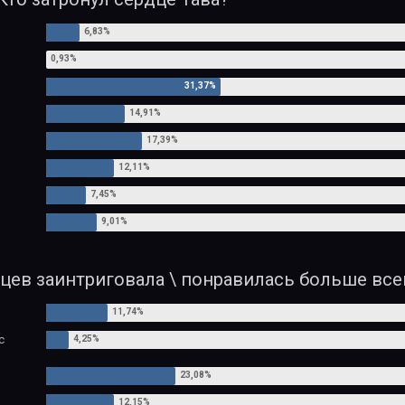
йцев заинтриговала \ понравилась больше все
с