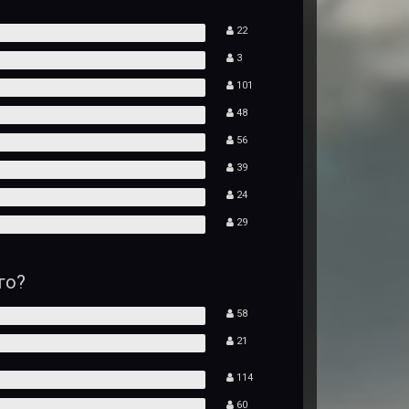
22
3
101
48
56
39
24
29
го?
58
21
114
60