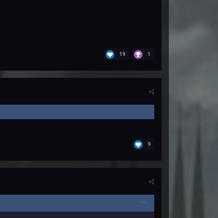
19
1
9