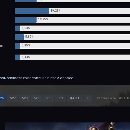
он
озможности голосования в этом опросе.
Страница 526 из 10
26
527
528
529
530
531
ДАЛЕЕ