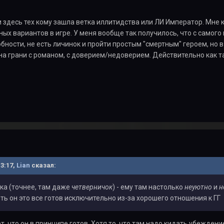
и здесь тех кому зашла ветка иллитидства или ЛИ Император. Мне 
ых вариантов в игре. У меня вообще так получилось, что с самог
бности, не есть личинок и пройти простым "смертным" героем, но в
а грани с романом, с доверием/недоверием. Действительно как т
13:17,
Lian
сказал:
ка (точнее, там даже
четверничок
) - ему там настолько
неуютно
и
н
еть он это все готов исключительно из-за хорошего отношения к ГГ
, что он в принципе готов. Хотя то, что там надо кидать убеждени