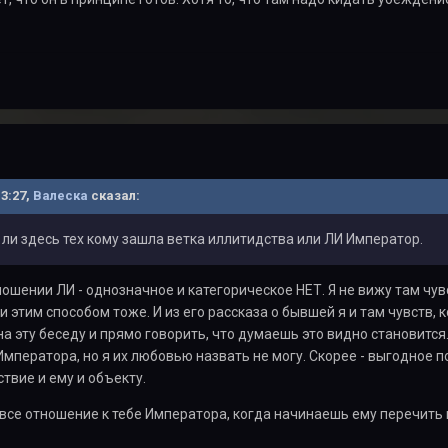
13:27,
Валеска
сказал:
 ли здесь тех кому зашла ветка иллитидства или ЛИ Император.
тношении ЛИ - однозначное и категорическое НЕТ. Я не вижу там чу
и этим способом тоже. И из его рассказа о бывшей я и там чувств,
на эту беседу и прямо говорить, что думаешь это видно становится
мператора, но я их любовью назвать не могу. Скорее - выгодное
твие и ему и объекту.
все отношение к тебе Императора, когда начинаешь ему перечить и 