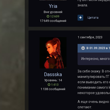
Yria
знала.
Вне уровней
12 609
Цитата
17 649 сообщений
1 сентября, 2023
В 01.09.2023 в 
Интересно, много
За себя скажу. В о
Dassska
манипулировать ГГ 
Уровень: 14
если выводить его 
1 413
понимании самого И
1 138 сообщений
некоторое удовольс
А еще очень видно 
слетают.