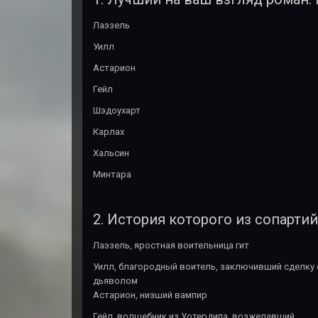
Лаэзель
Уилл
Астарион
Гейл
Шэдоухарт
Карлах
Хальсин
Минтара
2. История которого из сопарти
Лаэзель, яростная воительница гит
Уилл, благородный воитель, заключивший сделку 
дьяволом
Астарион, низший вампир
Гейл, волшебник из Уотердипа, возжелавший