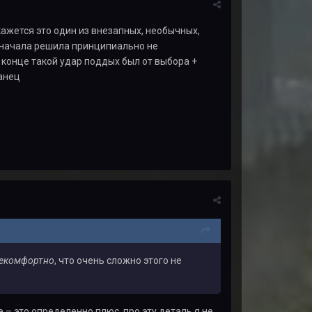
кажется это один из внезапных, необычных,
о начала решила принципиально не
 конце такой удар поддых был от выбора +
анец
екомфортно
, что очень сложно этого не
е – это определенно плюс, про эту деталь я не