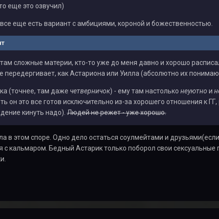
то еще это озвучил)
о все еще есть вариант с амбициями, короной и божественностью.
нт
там сложные материи, кто-то уже до меня давно и хорошо расписал,
 передергивает, как Астариона или Уилла (абсолютно их понимаю
ка (точнее, там даже
четверничок
) - ему там настолько
неуютно
и
н
ть он это все готов исключительно из-за хорошего отношения к ГГ, 
дение кинуть надо).
Людей не режет - уже хорошо.
ла в этом споре. Одно дело остаться соулмейтами и друзьями(если у
я с кальмаром. Бедный Астарик только поборол свои сексуальные п
и.