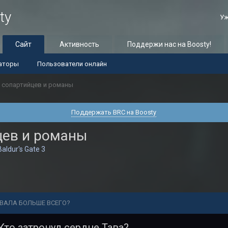
ty
Уж
Сайт
Активность
Поддержи нас на Boosty!
аторы
Пользователи онлайн
 сопартийцев и романы
Поддержать BRC на Boosty
цев и романы
Baldur's Gate 3
ОВАЛА БОЛЬШЕ ВСЕГО?
Кто затронул сердце Тава?