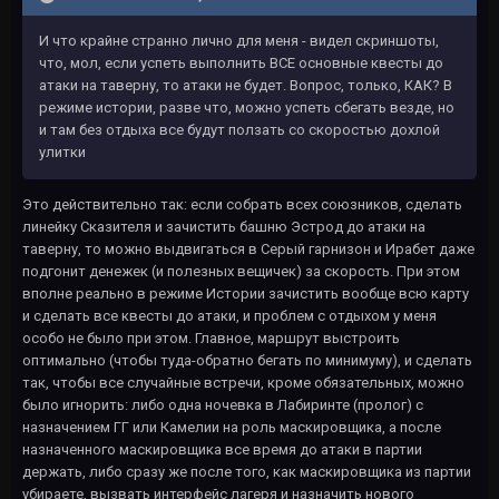
И что крайне странно лично для меня - видел скриншоты,
что, мол, если успеть выполнить ВСЕ основные квесты до
атаки на таверну, то атаки не будет. Вопрос, только, КАК? В
режиме истории, разве что, можно успеть сбегать везде, но
и там без отдыха все будут ползать со скоростью дохлой
улитки
Это действительно так: если собрать всех союзников, сделать
линейку Сказителя и зачистить башню Эстрод до атаки на
таверну, то можно выдвигаться в Серый гарнизон и Ирабет даже
подгонит денежек (и полезных вещичек) за скорость. При этом
вполне реально в режиме Истории зачистить вообще всю карту
и сделать все квесты до атаки, и проблем с отдыхом у меня
особо не было при этом. Главное, маршрут выстроить
оптимально (чтобы туда-обратно бегать по минимуму), и сделать
так, чтобы все случайные встречи, кроме обязательных, можно
было игнорить: либо одна ночевка в Лабиринте (пролог) с
назначением ГГ или Камелии на роль маскировщика, а после
назначенного маскировщика все время до атаки в партии
держать, либо сразу же после того, как маскировщика из партии
убираете, вызвать интерфейс лагеря и назначить нового