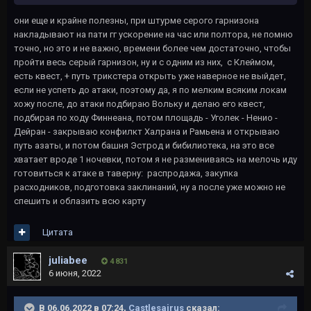
они еще и крайне полезны, при штурме серого гарнизона
накладывают на пати гг ускорение на час или полтора, не помню
точно, но это и не важно, времени более чем достаточно, чтобы
пройти весь серый гарнизон, ну и с одним из них, с Клеймом,
есть квест, + путь трикстера открыть уже наверное не выйдет,
если не успеть до атаки, поэтому да, я по мелким всяким локам
хожу после, до атаки подбираю Вольку и делаю его квест,
подбирая по ходу Финнеана, потом площадь - Уголек - Ненио -
Дейран - закрываю конфилкт Халрана и Рамьена и открываю
путь азаты, и потом башня Эстрод и бибилиотека, на это все
хватает вроде 1 ночевки, потом я не размениваясь на мелочь иду
готовиться к атаке в таверну: распродажа, закупка
расходников, подготовка заклинаний, ну а после уже можно не
спешить и облазить всю карту
Цитата
juliabee
4 831
6 июня, 2022
В 06.06.2022 в 07:24,
Castlesairus
сказал: