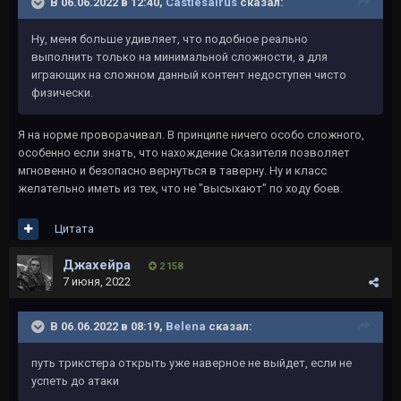
В 06.06.2022 в 12:40,
Castlesairus
сказал:
Ну, меня больше удивляет, что подобное реально
выполнить только на минимальной сложности, а для
играющих на сложном данный контент недоступен чисто
физически.
Я на норме проворачивал. В принципе ничего особо сложного,
особенно если знать, что нахождение Сказителя позволяет
мгновенно и безопасно вернуться в таверну. Ну и класс
желательно иметь из тех, что не "высыхают" по ходу боев.
Цитата
Джахейра
2 158
7 июня, 2022
В 06.06.2022 в 08:19,
Belena
сказал:
путь трикстера открыть уже наверное не выйдет, если не
успеть до атаки