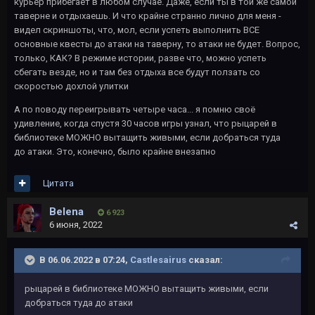
курьер прибегает в любом случае. Даже, если ты в той же самой
таверне и отдыхаешь. И что крайне странно лично для меня -
видел скриншоты, что, мол, если успеть выполнить ВСЕ
основные квесты до атаки на таверну, то атаки не будет. Вопрос,
только, КАК? В режиме истории, разве что, можно успеть
сбегать везде, но и там без отдыха все будут ползать со
скоростью дохлой улитки
А по поводу переигрывать четыре часа... я помню своё
удивление, когда спустя 30 часов игры узнал, что рыцарей в
библиотеке МОЖНО вытащить живыми, если добраться туда
до атаки. Это, конечно, было крайне внезапно
Цитата
Belena
6 923
6 июня, 2022
В 06.06.2022 в 07:24,
Castlesairus
сказал:
рыцарей в библиотеке МОЖНО вытащить живыми, если
добраться туда до атаки