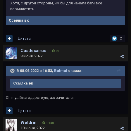
Хотя, с другой стороны, им бы для начала баги все
повычистить...
Ссылка вк
Цитата
2
Castlesairus
92
9 июня, 2022
В 08.06.2022 в 16:53,
Bulmul
сказал:
Ссылка вк
Oh my... Благодарствую, аж зачитался
Цитата
Weldrin
1 148
10 июня, 2022