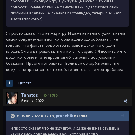
пробовать их новую игру. Ну и тут еще важно, что сами
совокоты очень большие фанаты вахи. Адаптируют свои
любимые вселенные, сначала пасфайндер, теперь 40к, чего
в этом плохого?)
Я просто сказал что не жду игру. И даже не из-за студии, а из-за
самой современной вахи, которая адово однообразна. Я не
говорил что фанаты совокотов плохие и даже что студия
плохая. С чего вы решили, что я кого-то осудил? Я несчитаю что
вещи, которые мне не нравятся обязательно все ужасны и
бездарны. Просто не нравится. Если вам оскорбительно что
кому-то не нравится то что любите вы то это не моя проблема.
Цитата
Tanatos
18 730
5 июня, 2022
В 05.06.2022 в 17:18,
prunchik
сказал:
Я просто сказал что не жду игру. И даже не из-за студии, а
из-за самой современной вахи, которая адово