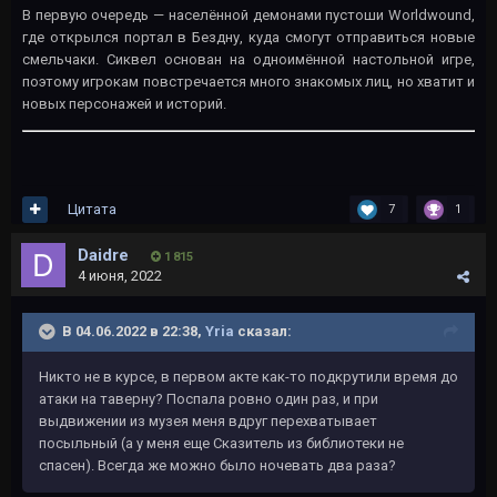
В первую очередь — населённой демонами пустоши Worldwound,
где открылся портал в Бездну, куда смогут отправиться новые
смельчаки. Сиквел основан на одноимённой настольной игре,
поэтому игрокам повстречается много знакомых лиц, но хватит и
новых персонажей и историй.
Цитата
7
1
Daidre
1 815
4 июня, 2022
В 04.06.2022 в 22:38,
Yria
сказал:
Никто не в курсе, в первом акте как-то подкрутили время до
атаки на таверну? Поспала ровно один раз, и при
выдвижении из музея меня вдруг перехватывает
посыльный (а у меня еще Сказитель из библиотеки не
спасен). Всегда же можно было ночевать два раза?