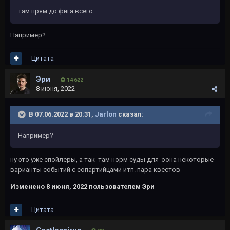
там прям до фига всего
Например?
Цитата
Эри
14 622
8 июня, 2022
В 07.06.2022 в 20:31,
Jarlon
сказал:
Например?
ну это уже спойлеры, а так там норм суды для эона некоторые
варианты событий с сопартийцами итп. пара квестов
Изменено
8 июня, 2022
пользователем Эри
Цитата