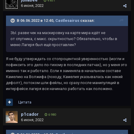
juliabee
4 831
6 июня, 2022
В 06.06.2022 в 12:40,
Castlesairus
сказал:
ЗЫ. разве чек на маскировку на карте мира идёт не
от спутника, с макс. скрытностью? Обязательно, чтобы в
меню Лагеря был ещё проставлен?
Я не буду утверждать со стопроцентной уверенностью (могли и
пофиксить это дело по-тихому в последних патчах), но у меня это
именно так и работало. Если я заменяла в начальном составе
Камелию на Волжифа (походу, Камелия указывалась как некий
дефолт), потоком шли фейлы, но сразу после манипуляций в
интерфейсе лагеря все начинало работать как положено.
Цитата
p1cador
6 980
6 июня, 2022