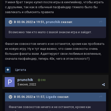
У меня брат такую купил после игры в кингмейкер, чтобы играть
с друзьями, так как в обычный пасфайндер тяжело было бы
завлекать и объяснять правила
В 03.06.2022 в 19:51,
prunchik
сказал:
Возможно тем кто мало с вахой знаком игра и зайдет.
Фанатам совокотов ничего и не останется, кроме как пробовать
их новую игру. Ну и тут еще важно, что сами совокоты очень
большие фанаты вахи. Адаптируют свои любимые вселенные,
сначала пасфайндер, теперь 40к, чего в этом плохого?)
Цитата
prunchik
590
5 июня, 2022
В 05.06.2022 в 11:57,
Ligade
сказал:
Фанатам совокотов ничего и не останется, кроме как