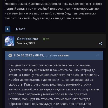
маскировщика. Именно маскировщик чеки кидает на то, кто кого
первый увидит при случайной встрече, и если маскировщик не
назначен (или его в партии нет), то чеки будут автоматически
фейлиться и мобы будут всегда нападать первыми.
Цитата
Castlesairus
92
6 июня, 2022
В 06.06.2022 в 08:45,
juliabee
сказал:
Это действительно так: если собрать всех союзников,
сделать линейку Сказителя и зачистить башню Эстрод до
атаки на таверну, то можно выдвигаться в Серый гарнизон и
Ирабет даже подгонит денежек (и полезных вещичек) за
скорость. При этом вполне реально в режиме Истории
зачистить вообще всю карту и сделать все квесты до атаки,
и проблем с отдыхом у меня особо не было при этом.
Главное, маршрут выстроить оптимально (чтобы туда-
обратно бегать по минимуму), и сделать так, чтобы все