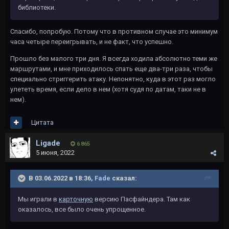
библиотеки.
Спасибо, попробую. Потому что в противном случае это минимум
часа четыре переигрывать, и не факт, что успешно.
Прошло без малого три дня. Я всегда ходила абсолютно теми же
маршрутами, и мне приходилось спать еще два-три раза, чтобы
специально стриггерить атаку. Непонятно, куда в этот раз могло
улететь время, если дело в нем (хотя судя по датам, таки не в
нем).
Цитата
Ligade
6 865
5 июня, 2022
В 03.06.2022 в 18:36,
Fade
сказал:
Мы играли в
карточную
версию Пасфайндера. Там как
оказалось, все было очень упрощенное.