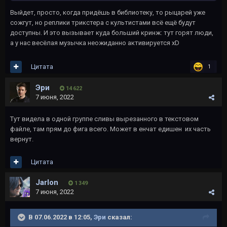
Выйдет, просто, когда придёшь в библиотеку, то рыцарей уже
сожгут, но реплики трикстера с культистами всё ещё будут
доступны. И это вызывает куда больший кринж: тут горят люди,
а у нас весёлая музычка неожиданно активируется xD
Цитата
1
Эри
14 622
7 июня, 2022
Тут видела в одной группе сливы вырезанного в текстовом
файле, там прям до фига всего. Может в енчат едишен их часть
вернут.
Цитата
Jarlon
1 349
7 июня, 2022
В 07.06.2022 в 12:05,
Эри
сказал: