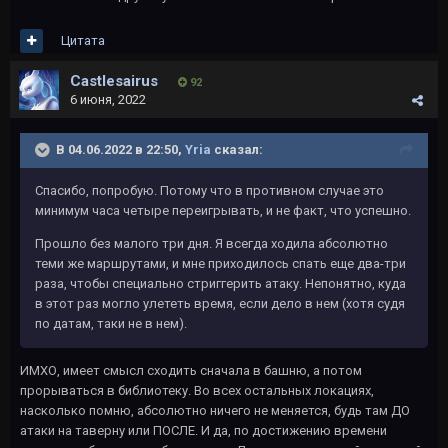
Цитата
Castlesairus
92
6 июня, 2022
В 04.06.2022 в 22:50,
Yria
сказал:
Спасибо, попробую. Потому что в противном случае это
минимум часа четыре переигрывать, и не факт, что успешно.
Прошло без малого три дня. Я всегда ходила абсолютно
теми же маршрутами, и мне приходилось спать еще два-три
раза, чтобы специально стриггерить атаку. Непонятно, куда
в этот раз могло улететь время, если дело в нем (хотя судя
по датам, таки не в нем).
ИМХО, имеет смысл сходить сначала в башню, а потом
прорываться в библиотеку. Во всех остальных локациях,
насколько помню, абсолютно ничего не меняется, будь там ДО
атаки на таверну или ПОСЛЕ. И да, по достижению времени