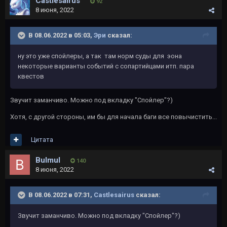
Castlesairus
92
8 июня, 2022
В 08.06.2022 в 05:03,
Эри
сказал:
ну это уже спойлеры, а так там норм суды для эона
некоторые варианты событий с сопартийцами итп. пара
квестов
Звучит заманчиво. Можно под вкладку "Спойлер"?)
Хотя, с другой стороны, им бы для начала баги все повычистить...
Цитата
Bulmul
140
8 июня, 2022
В 08.06.2022 в 07:31,
Castlesairus
сказал:
Звучит заманчиво. Можно под вкладку "Спойлер"?)