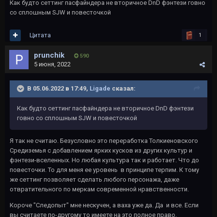
Как будто сеттинг пасфайндера не вторичное DnD фэнтези говно
со сплошным SJW и повесточкой
Цитата
1
prunchik
590
5 июня, 2022
В 05.06.2022 в 17:49,
Ligade
сказал:
Как будто сеттинг пасфайндера не вторичное DnD фэнтези
говно со сплошным SJW и повесточкой
Я так не считаю. Безусловно это переработка Толкиеновского
Средиземья с добавлением ярких кусков из других культур и
фэнтези-вселенных. Но любая культура так и работает. Что до
повесточки. То для меня ее уровень в принципе терпим. К тому
же сеттинг позволяет сделать любого персонажа, даже
отвратительного по меркам современной нравственности.
Короче "Следопыт" мне нескучен, а ваха уже да. Да и все. Если
вы считаете по-другому то имеете на это полное право.