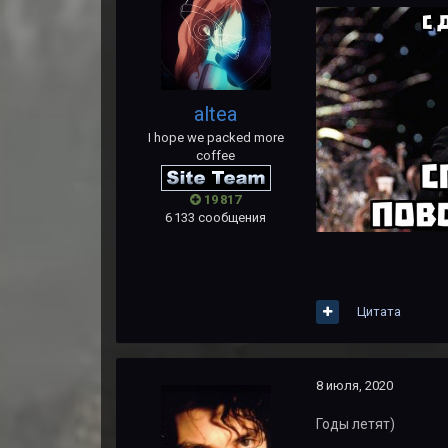
altea
I hope we packed more
coffee
19 817
6 133 сообщения
Цитата
8 июля, 2020
Годы летят)