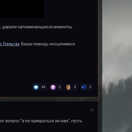
ку, дарили запоминающиеся моменты,
с.Деньгах
. Ваша помощь неоценима и
49
2
3
5
ит вопрос "а не прикрыться ли нам", пусть