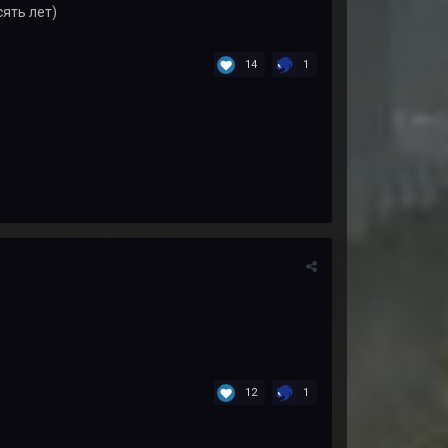
ять лет)
14
1
12
1