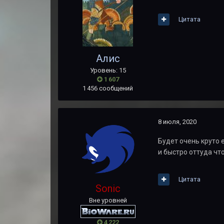
Цитата
Алис
Уровень: 15
1 607
1 456 сообщений
8 июля, 2020
Будет очень круто 
и быстро оттуда что
Цитата
Sonic
Вне уровней
4 222