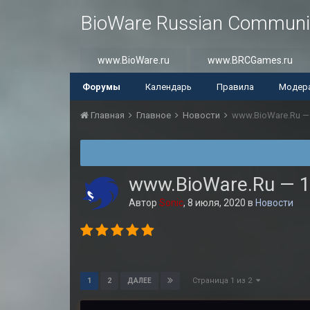
BioWare Russian Communi
www.BioWare.ru
www.BRCGames.ru
Форумы
Календарь
Правила
Модер
Главная
Главное
Новости
www.BioWare.Ru —
www.BioWare.Ru — 1
Автор
Sonic
,
8 июля, 2020
в
Новости
Страница 1 из 2
1
2
ДАЛЕЕ