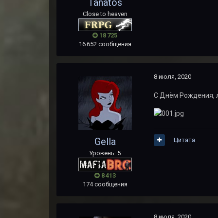
Tanatos
Close to heaven
18 725
16 652 сообщения
8 июля, 2020
С Днём Рождения, л
Gella
Цитата
Уровень: 5
8 413
174 сообщения
8 июля, 2020