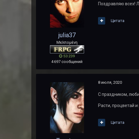
Поздравляю всех! Л
Цитата
julia37
Μελπομένη
53 239
4 697 сообщений
8 июля, 2020
С праздником, люби
Расти, процветай и
Цитата