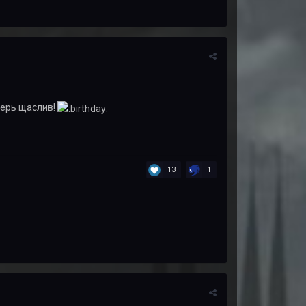
верь щаслив!
13
1