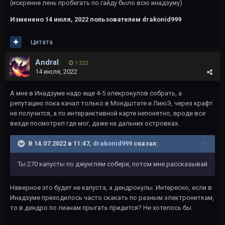
(искренне лень пробегать по гайду было всю инадзуму)
Изменено
14 июля, 2022
пользователем drakonid999
Цитата
Andral
1 222
14 июля, 2022
А мне в Инадзуме надо еще 4-5 элекрокулов собрать, а
репутацию пока качал только в Мондштате и ЛиюЭ, через крафт
не получится, а по интеранктивной карте непонятно, вроде все
везде посмотрел где мог, даже на дальних островках.
В 14.07.2022 в 11:47,
drakonid999
сказал:
Ты 270 капусты по джунглям собери, потом мне рассказывай
Наверное это будет не капуста, а дендрокулы. Интересно, если в
Инадзуме приходилось часто скакать по разным электрониткам,
то в дендро по лианам прыгать придется? Не хотелось бы.