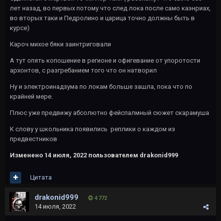
лет назад, во первых потому что след лока после само каэнриах,
во вторых таки и Педролино и царица точно должны быть в
курсе)
Кароч михое бяки заинтриговали
А тут опять копошение в регионе и офигевание от упоротости
архонтов, с разгребанием того что он натворил
Ну и электроинадзума по локам больше зашла, пока что по
крайней мере.
Плюс уже предвижу абсолютно фейспалмный сюжет скарамуша
К слову у школьника появились реплики о каждом из
предвестников
Изменено
14 июля, 2022
пользователем drakonid999
Цитата
drakonid999
4 772
14 июля, 2022