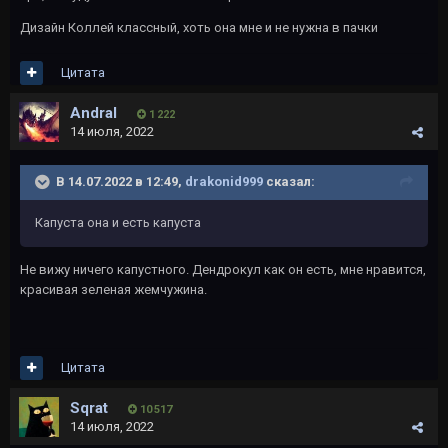
Дизайн Коллей классный, хоть она мне и не нужна в пачки
Цитата
Andral
1 222
14 июля, 2022
В 14.07.2022 в 12:49,
drakonid999
сказал:
Капуста она и есть капуста
Не вижу ничего капустного. Дендрокул как он есть, мне нравится,
красивая зеленая жемчужина.
Цитата
Sqrat
10 517
14 июля, 2022