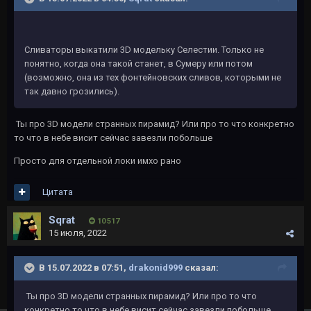
Сливаторы выкатили 3D модельку Селестии. Только не
понятно, когда она такой станет, в Сумеру или потом
(возможно, она из тех фонтейновских сливов, которыми не
так давно грозились).
Ты про 3D модели странных пирамид? Или про то что конкретно
то что в небе висит сейчас завезли побольше
Просто для отдельной локи имхо рано
Цитата
Sqrat
10 517
15 июля, 2022
В 15.07.2022 в 07:51,
drakonid999
сказал:
Ты про 3D модели странных пирамид? Или про то что
конкретно то что в небе висит сейчас завезли побольше