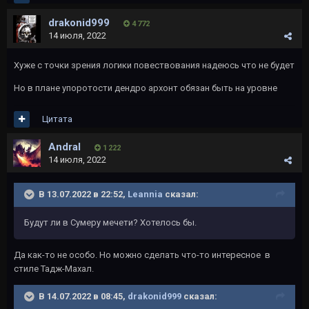
drakonid999
4 772
14 июля, 2022
Хуже с точки зрения логики повествования надеюсь что не будет
Но в плане упоротости дендро архонт обязан быть на уровне
Цитата
Andral
1 222
14 июля, 2022
В 13.07.2022 в 22:52,
Leannia
сказал:
Будут ли в Сумеру мечети? Хотелось бы.
Да как-то не особо. Но можно сделать что-то интересное в
стиле Тадж-Махал.
В 14.07.2022 в 08:45,
drakonid999
сказал: