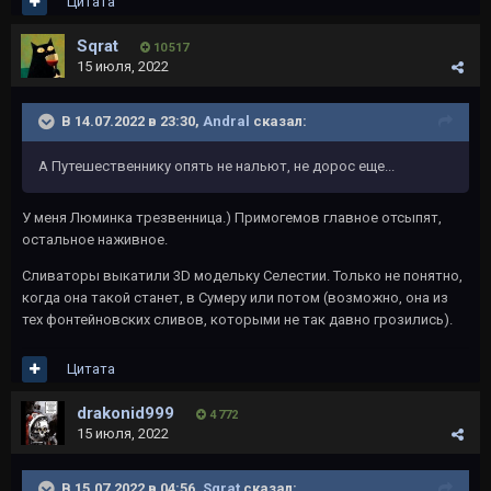
Цитата
Sqrat
10 517
15 июля, 2022
В 14.07.2022 в 23:30,
Andral
сказал:
А Путешественнику опять не нальют, не дорос еще...
У меня Люминка трезвенница.) Примогемов главное отсыпят,
остальное наживное.
Сливаторы выкатили 3D модельку Селестии. Только не понятно,
когда она такой станет, в Сумеру или потом (возможно, она из
тех фонтейновских сливов, которыми не так давно грозились).
Цитата
drakonid999
4 772
15 июля, 2022
В 15.07.2022 в 04:56,
Sqrat
сказал: