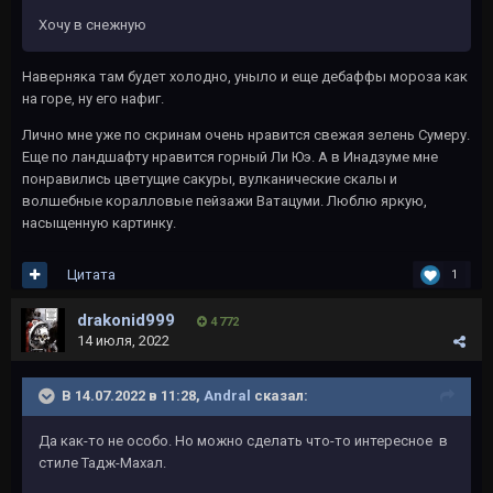
Хочу в снежную
Наверняка там будет холодно, уныло и еще дебаффы мороза как
на горе, ну его нафиг.
Лично мне уже по скринам очень нравится свежая зелень Сумеру.
Еще по ландшафту нравится горный Ли Юэ. А в Инадзуме мне
понравились цветущие сакуры, вулканические скалы и
волшебные коралловые пейзажи Ватацуми. Люблю яркую,
насыщенную картинку.
Цитата
1
drakonid999
4 772
14 июля, 2022
В 14.07.2022 в 11:28,
Andral
сказал:
Да как-то не особо. Но можно сделать что-то интересное в
стиле Тадж-Махал.