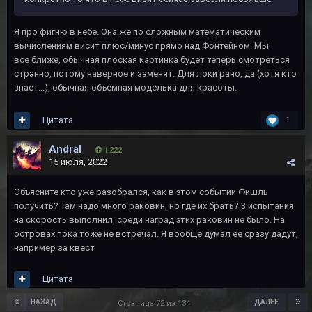
Я про фигню в небе. Она же по сложным математическим
вычислениям висит плюс/минус прямо над Фонтейном. Мы
все ближе, обычная плоская картинка будет теперь смотреться
странно, потому наверное и заменят. Для локи рано, да (хотя кто
знает...), обычная объемная моделька для красоты.
Цитата
1
Andral
1 222
15 июля, 2022
Объясните кто уже разобрался, как в этом событии Фишль
получить? Там надо много раковин, но где их брать? 3 испытания
на скорость выполнил, среди наград этих раковин не было. На
островах пока тоже не встречал. Я вообще думал ее сразу дадут,
например за квест
Цитата
НАЗАД
ДАЛЕЕ
Страница 72 из 134