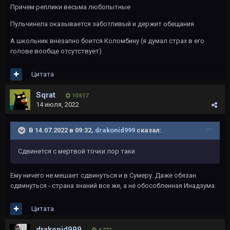
Причем реплики весьма любопытные
Пульчинела оказывается заботливый и держит обещания
А школьник внезапно боится Коломбину (я думал страх в его
голове вообще отсутствует)
Цитата
Sqrat
10 517
14 июля, 2022
В 14.07.2022 в 09:32,
drakonid999
сказал:
Сдвинется с мертвой точки лор таки
Ему ничего не мешает сдвинуться и в Сумеру. Даже обязан
сдвинуться - страна знаний все же, а не обособленная Инадзума.
Цитата
drakonid999