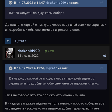
В 14.07.2022 в 11:47,
drakonid999
сказал:
Ты 270 капусты по джунглям собери
Да ладно, с картой от михуе, а через пару дней еще и со скринами
и подробными объяснениями от игроков - легко.
Цитата
drakonid999
4 772
14 июля, 2022
В 14.07.2022 в 11:54,
Sqrat
сказал:
Да ладно, с картой от михуе, а через пару дней еще и со
скринами и подробными объяснениями от игроков - легко.
Так я не говорю что ето слонжо, ето нужно и уныло
В инадзуме я даже гайдами не пользовался просто собирал все
что видел, а несколько оставшихся добил через крафт итем