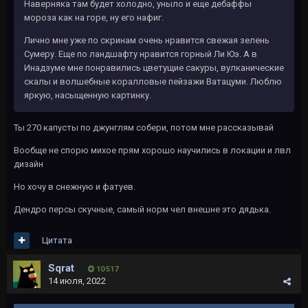
Наверняка там будет холодно, уныло и еще дебаффы
мороза как на горе, ну его нафиг.
Лично мне уже по скринам очень нравится свежая зелень
Сумеру. Еще по ландшафту нравится горный Ли Юэ. А в
Инадзуме мне понравились цветущие сакуры, вулканические
скалы и волшебные коралловые пейзажи Ватацуми. Люблю
яркую, насыщенную картинку.
Ты 270 капусты по джунглям собери, потом мне рассказывай
Вообще не спорю михое прям хорошо научились в локации и лвл
дизайн
Но хочу в снежную и фатуев.
Дендро персы скучные, самый норм чел внешне это дядька.
Цитата
Sqrat
10 517
14 июля, 2022