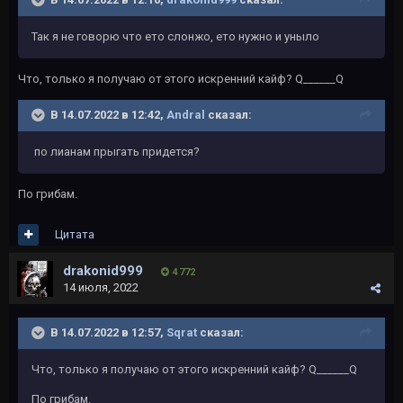
Так я не говорю что ето слонжо, ето нужно и уныло
Что, только я получаю от этого искренний кайф? Q______Q
В 14.07.2022 в 12:42,
Andral
сказал:
по лианам прыгать придется?
По грибам.
Цитата
drakonid999
4 772
14 июля, 2022
В 14.07.2022 в 12:57,
Sqrat
сказал:
Что, только я получаю от этого искренний кайф? Q______Q
По грибам.