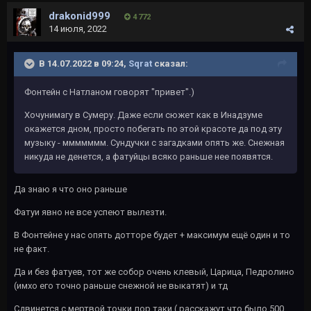
drakonid999
4 772
14 июля, 2022
В 14.07.2022 в 09:24,
Sqrat
сказал:
Фонтейн с Натланом говорят "привет".)
Хочунимагу в Сумеру. Даже если сюжет как в Инадзуме
окажется дном, просто побегать по этой красоте да под эту
музыку - ммммммм. Сундучки с загадками опять же. Снежная
никуда не денется, а фатуйцы всяко раньше нее появятся.
Да знаю я что оно раньше
Фатуи явно не все успеют вылезти.
В Фонтейне у нас опять дотторе будет + максимум ещё один и то
не факт.
Да и без фатуев, тот же собор очень клевый, Царица, Педролино
(имхо его точно раньше снежной не выкатят) и тд
Сдвинется с мертвой точки лор таки ( расскажут что было 500