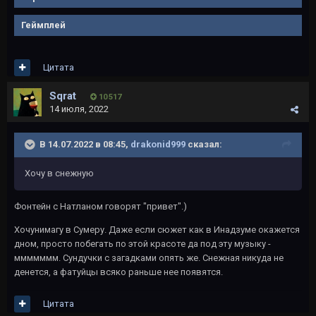
Геймплей
Цитата
Sqrat
10 517
14 июля, 2022
В 14.07.2022 в 08:45,
drakonid999
сказал:
Хочу в снежную
Фонтейн с Натланом говорят "привет".)
Хочунимагу в Сумеру. Даже если сюжет как в Инадзуме окажется
дном, просто побегать по этой красоте да под эту музыку -
ммммммм. Сундучки с загадками опять же. Снежная никуда не
денется, а фатуйцы всяко раньше нее появятся.
Цитата