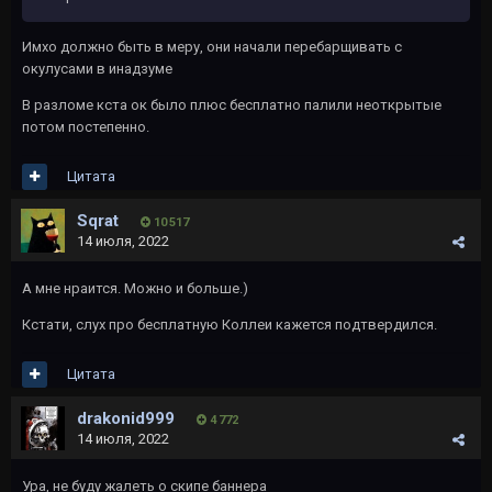
Имхо должно быть в меру, они начали перебарщивать с
окулусами в инадзуме
В разломе кста ок было плюс бесплатно палили неоткрытые
потом постепенно.
Цитата
Sqrat
10 517
14 июля, 2022
А мне нраится. Можно и больше.)
Кстати, слух про бесплатную Коллеи кажется подтвердился.
Цитата
drakonid999
4 772
14 июля, 2022
Ура, не буду жалеть о скипе баннера