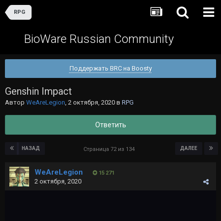
RPG
BioWare Russian Community
Поддержать BRC на Boosty
Genshin Impact
Автор
WeAreLegion
,
2 октября, 2020
в
RPG
Ответить
НАЗАД
ДАЛЕЕ
Страница 72 из 134
WeAreLegion
15 271
2 октября, 2020