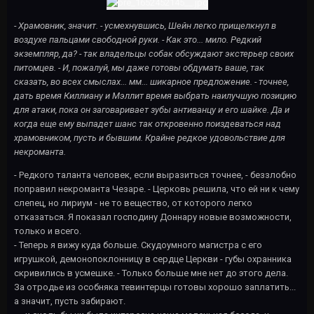
- Храмовник, значит. - усмехнувшись, Шейн легко прищелкнул в
воздухе пальцами свободной руки. - Как это... мило. Редкий
экземпляр, да? - так владельцы собак обсуждают экстерьер своих
питомцев. - И, пожалуй, мы даже готовы обдумать ваше, так
сказать, во всех смыслах... мм... шикарное предложение. - точнее,
дать время Киллиану и Мэллит время выбрать наилучшую позицию
для атаки, пока он заговаривает зубы антиванцу и его шайке. Да и
когда еще ему выпадет шанс так откровенно поиздеваться над
храмовником, пусть и бывшим. Крайне редкое удовольствие для
некроманта.
- Редкого таланта человек, если выразиться точнее, - беззлобно
поправил некроманта Чезаре. - Церковь решила, что ей ни к чему
слепец, но лириум - не то вещество, от которого легко
отказаться. Я показал господину Доннару новые возможности,
только и всего.
- Теперь я вижу куда больше. Скудоумного магистра с его
игрушкой, демонопоклонницу в сердце Церкви - губы охранника
скривились в усмешке. - Только больше мне нет до этого дела.
За отродье из особняка тевинтерцы готовы хорошо заплатить...
а значит, пусть забирают.