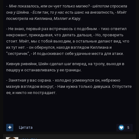
- Мне показалось, или он чует только магию? - шёпотом спросила
она у Шейна. - Если так, то у нас есть шанс на внезапность, - Мэйт
посмотрела на Киллиана, Мэллит и Кару.
- Не знаю, первый раз встречаюсь с подобным. - тихо ответил
некромант, прикидывая, что делать дальше, - Но, проверить
стоит. Мэйт, мы с тобой выходим, а остальные делают вид, что
их тут нет. - он обернулся, находя взглядом Киллиана и
"сестричек", - И подыскивают себе удачные места для атаки.
Кивнув ривейни, Шейн сделал шаг вперед, на тропу, выходя в
пещеру и останавливаясь у ее границы.
- Занятная у вас охрана. - холодно усмехнулся он, небрежно
мазнув взглядом вокруг, - Нам нужна только девушка. Отпустите
ее, и никто не пострадает.
Цитата
5