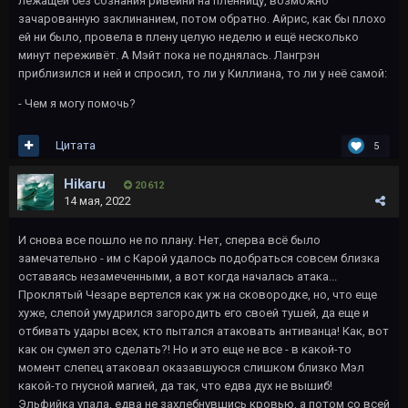
лежащей без сознания ривейни на пленницу, возможно
зачарованную заклинанием, потом обратно. Айрис, как бы плохо
ей ни было, провела в плену целую неделю и ещё несколько
минут переживёт. А Мэйт пока не поднялась. Лангрэн
приблизился и ней и спросил, то ли у Киллиана, то ли у неё самой:
- Чем я могу помочь?
Цитата
5
Hikaru
20 612
14 мая, 2022
И снова все пошло не по плану. Нет, сперва всё было
замечательно - им с Карой удалось подобраться совсем близка
оставаясь незамеченными, а вот когда началась атака...
Проклятый Чезаре вертелся как уж на сковородке, но, что еще
хуже, слепой умудрился загородить его своей тушей, да еще и
отбивать удары всех, кто пытался атаковать антиванца! Как, вот
как он сумел это сделать?! Но и это еще не все - в какой-то
момент слепец атаковал оказавшуюся слишком близко Мэл
какой-то гнусной магией, да так, что едва дух не вышиб!
Эльфийка упала, едва не захлебнувшись кровью, а потом со всей