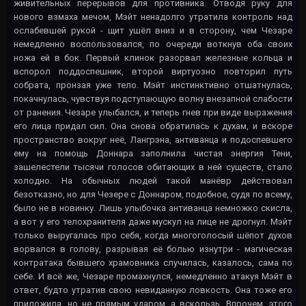
живительных перерывов для противника. Отводя руку для
нового взмаха мечом, Мэйт ненадолго утратила контроль над
ослабевшей рукой - щит ушёл вниз и в сторону, чем Чезаре
немедленно воспользовался, по очереди воткнув оба своих
ножа ей в бок. Первый клинок разорвал железные кольца и
вспорол поддоспешник, второй виртуозно повторил путь
собрата, пронзая уже тело. Мэйт инстинктивно отшатнулась,
покачнулась, чувствуя подступающую волну внезапной слабости
от ранения. Чезаре улыбался, и теперь гнев при виде выражения
его лица придал сил. Она снова обратилась к духам, и вскоре
пространство вокруг неё, Лангрэна, антиванца и подоспевшего
ему на помощь Доннара заполнила чистая энергия Тени,
зашелестели тысячи голосов обитающих в ней существ, стало
холодно. На обычных людей такой манёвр действовал
безотказно, но для Чезере с Доннаром, подобное, судя по всему,
было не в новинку. Лишь улыбочка антиванца немножко скисла,
а вот у его телохранителя даже мускул на лице не дрогнул. Мэйт
только выругалась про себя, когда многоголосый шёпот духов
ворвался в голову, разрывая её болью изнутри - магическая
контратака бывшего храмовника случилась, казалось, сама по
себе. И всё же, Чезаре промахнулся, немедленно атакуя Мэйт в
ответ, будто утратив свою невиданную ловкость. Она тоже его
приложила, но не прямым ударом, а вскользь. Впрочем, этого