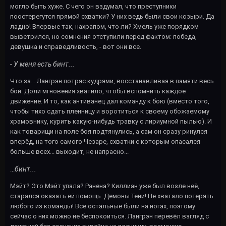
могло быть хуже. С чего он вздумал, что преступники
поостерегутся прямой схватки? У них ведь были свои козыри. Да
ладно! Впервые так, нахрапом, что ли? Хмель уже порядком
выветрился, но сомнения отступили перед фактом: победа,
девушка и справедливость, - вот они все.
- У меня есть бинт...
Что за... Лангрэн потряс кудрями, восстанавливая в памяти весь
бой. Доли мгновения хватило, чтобы вспомнить каждое
движение. И то, как антиванец дал команду к бою (вместо того,
чтобы тихо сдать пленницу и воротиться к своему обожаемому
храмовнику, курить какую-нибудь травку с лириумной пылью). И
как товарищи на поле боя подтянулись, а сам он сразу ринулся
вперёд, на того самого Чезаре, схватки с которым опасался
больше всех... выходит, не напрасно...
бинт...
...
Мэйт? Это Мэйт упала? Ранена? Киллиан уже был возле неё,
старался оказать ей помощь. Демоны Тени! Не хватало потерять
любого из команды! Все остальные были на ногах, поэтому
сейчас о них можно не беспокоиться. Лангрэн перевёл взгляд с