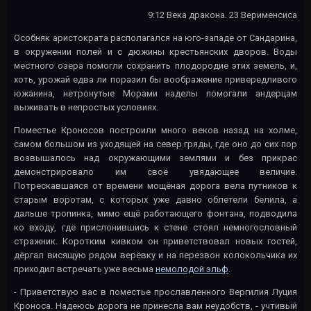
9:12 Века дракона. 23 Верименсиса
Особняк аристократа располагался на юго-западе от Сандарина,
в окружении полей и с дюжины крестьянских дворов. Воды
местного озера помогли сохранить плодородие этих земель, и,
хоть, урожай едва ли поразил бы воображение привередливого
южанина, нетронутые Морами наделы помогали андерцам
выживать в непростых условиях.
Поместье Кроносов построили много веков назад на холме,
самом большом из уходящей на север гряды, где оно до сих пор
возвышалось над окружающими землями и без прикрас
демонстрировало им своё увядающее величие.
Потрескавшаяся от времени мощёная дорога вела путников к
старым воротам, с которых уже давно облетели белила, а
дальше тропинка, мимо ещё работающего фонтана, подводила
ко входу, где прислонившись к стене стоял немногословный
стражник. Коротким кивком он приветствовал новых гостей,
дёргал висящую рядом верёвку и на перезвон колокольчика их
приходил встречать уже весьма
немолодой эльф
.
- Приветствую вас в поместье прославленного Вергилия Луция
Кроноса. Надеюсь дорога не принесла вам неудобств, - учтивый