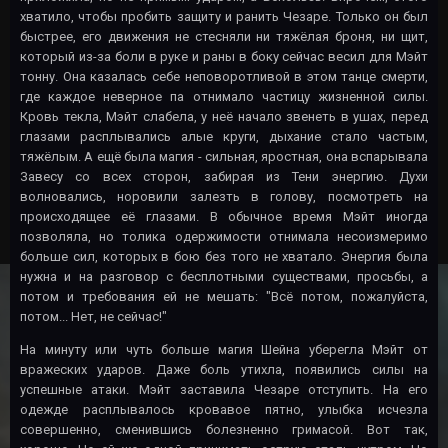
хватило, чтобы пробить защиту и ранить Чезаре. Только он был
быстрее, его движения не стесняли ни тяжёлая броня, ни щит,
который из-за боли в руке и раны в боку сейчас весил для Мэйт
тонну. Она казалась себе неповоротливой в этом танце смерти,
где каждое неверное па отнимало частицу жизненной силы.
Кровь текла, Мэйт слабела, у неё начало звенеть в ушах, перед
глазами расплывались алые круги, дыхание стало частым,
тяжёлым. А ещё была магия - сильная, яростная, она вспарывала
Завесу со всех сторон, забирая из Тени энергию. Духи
волновались, норовили залезть в голову, посмотреть на
происходящее её глазами. В обычное время Мэйт иногда
позволяла, но толика одержимости отнимала несоизмеримо
больше сил, которых в бою без того не хватало. Энергия была
нужна и на разговор с бесплотными существами, просьбы, а
потом и требования ей не мешать: "Всё потом, пожалуйста,
потом... Нет, не сейчас!"
На минуту или чуть больше магия Шейна уберегла Мэйт от
вражеских ударов. Даже боль утихла, появились силы на
успешные атаки. Мэйт заставила Чезаре отступить. На его
одежде расплывалось кровавое пятно, улыбка исчезла
совершенно, сменившись болезненно гримасой. Вот так,