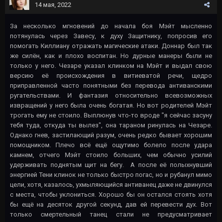
14 мая, 2022
За несколько мгновений до начала боя Мэйт мысленно
потянулась через Завесу, к духу Защитнику, попросив его
помогать Киллиану отражать магические атаки. Доннар был так
же силён, как и плохо воспитан. Но дурные манеры были не
только у него. Чезаре указал клинком на Мэйт и выдал свою
версию её происхождения в витиеватой речи, щедро
приправленной часто понятными без перевода антиванскими
ругательствами. И фантазия относительно всевозможных
извращений у него была очень богатая. Но вот родителей Мэйт
трогать ему не стоило. Выплюнув что-то вроде "я сейчас засуну
тебя туда, откуда ты вылез", она тараном ринулась на Чезаре.
Однако гнев, застилающий разум, очень редко бывает хорошим
помощником. Плечо всё ещё ощутимо болело после удара
камнем, отчего Мэйт стоило больших, чем обычно усилий
удерживать поднятым щит на бегу. А после её полыхнувший
энергией Тени клинок не только быстро погас, но и рубанул мимо
цели, хотя, казалось, ухмыляющийся антиванец даже не двинулся
с места, чтобы уклониться. Хорошо бы он остался стоять хотя
бы ещё на десяток другой секунд, дав ей перевести дух. Вот
только смертельный танец стали не предусматривает