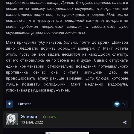
перебив многословие главаря, Доннар. Он грузно поднялся на ноги и
несмотря на повязку, складывалось ощущение, что охранник всё
равно отлично видит всё, что происходило в пещере. Мэйт могла
поклясться, что чувствует его невидимый взгляд, от которого по
спине пробежал неприятный холодок, а любопытные духи,
кружившиеся рядом, поспешили замолкнуть.
Мэйт прикусила губу изнутри, больно, почти до крови. Доннара
явно следовало поучить хорошим манерам. И Мэйт хотела
этого, пусть он всё видел, несмотря на кажущуюся слепоту,
отчего становилось не по себе и ей, и духам. Однако отпускать
едкие комментарии относительно поведения потенциального
противника сейчас она считала излишним, дабы не
провоцировать атаку раньше времени. Есть блюда, которые
лучше подавать холодными. Мэйт медленно вздохнула,
успокаивая рвущийся наружу гнев.
Цитата
5
Элесар
14 492
13 мая, 2022