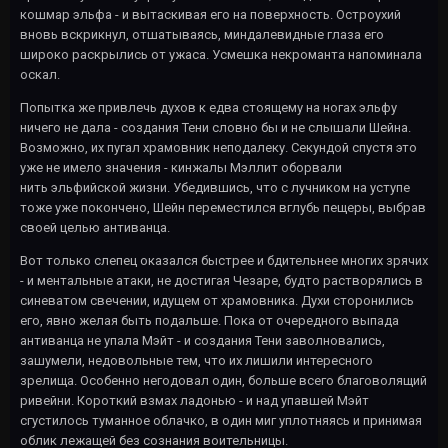
кошмар эльфа - и вытаскивая его на поверхность. Остроухий
вновь вскрикнул, отшатываясь, миндалевидные глаза его
широко раскрылись от ужаса. Усмешка некроманта напоминала
оскал.
Попытка же привлечь духов к едва стоящему на ногах эльфу
ничего не дала - создания Тени словно бы и не слышали Шейна.
Возможно, их пугал храмовник неподалеку. Секундой спустя это
уже не имело значения - кинжалы Мэллит оборвали
нить эльфийской жизни. Убедившись, что с лучником на уступе
тоже уже покончено, Шейн переместился вглубь пещеры, выбрав
своей целью антиванца.
Вот только слепец оказался быстрее и бдительнее многих зрячих
- и ментальные атаки, не достигая Чезаре, будто растворялись в
синеватом свечении, идущем от храмовника. Духи сторонились
его, явно желая быть подальше. Пока от очередного выпада
антиванца не упала Мэйт - и создания Тени заволновались,
зашумели, недовольные тем, что их лишили интересного
зрелища. Особенно негодовал один, больше всего благоволящий
ривейни. Короткий взмах ладонью - и над упавшей Мэйт
сгустилось туманное облачко, в один миг уплотняясь и принимая
облик лежащей без сознания воительницы.