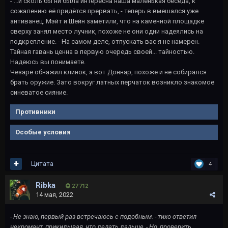
- ...и сколь бы ни была интересна наша маленькая беседа, к
сожалению её придётся прервать, - теперь в вмешался уже
антиванец. Мэйт и Шейн заметили, что на каменной площадке
сверху занял место лучник, похоже не они одни надеялись на
подкрепление. - На самом деле, отпускать вас я не намерен.
Тайная гавань ценна в первую очередь своей... тайностью.
Надеюсь вы понимаете.
Чезаре обнажил клинок, а вот Доннар, похоже и не собирался
брать оружие. Зато вокруг латных перчаток возникло знакомое
синеватое сияние.
Противники
Особые условия
Цитата
4
Ribka
27 712
14 мая, 2022
- Не знаю, первый раз встречаюсь с подобным. - тихо ответил
некромант, прикидывая, что делать дальше, - Но, проверить