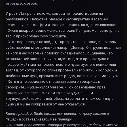
начнёте хулиганить.
Угрозы Лангрэна, похоже, совсем не подействовали на
разбойников. Напротив, Чезаре с неприкрытым весельем
переглянулся с эльфом и положил ладонь на один из кинжалов.
- Очень щедрое предложение, господин Лангрэн. Но несмотря на
это, с прискорбием хочу сообщить...
- Эта тварь никуда не пойдёт, - презрительно процедил сквозь
зубы, перебив многословие главаря, Доннар. Он грузно поднялся
на ноги и несмотря на повязку, складывалось ощущение, что
охранник всё равно отлично видит всё, что происходило в
пещере. Мэйт могла поклясться, что чувствует его невидимый
взгляд, от которого по спине пробежал неприятный холодок, а
любопытные духи, кружившиеся рядом, поспешили замолкнуть.
- Хоть я и не разделяю отношения своего товарища к
серьорите... - усмехнулся Чезаре. - ...он совершенно прав.
Компания, занятая... скажем так, принудительным
трудоустройством людей, обещала заплатить нам солидную
сумму и мы не собираемся от неё отказаться.
Кивнув ривейни, Шейн сделал шаг вперед, на тропу, выходя в
пещеру и останавливаясь у ее границы.
- Занятная у вас охрана. - холодно усмехнулся он, небрежно мазнув