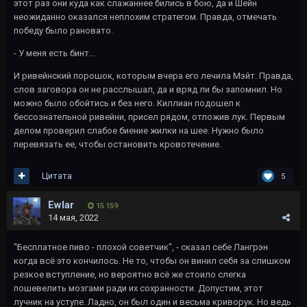
этот раз они куда как слажаннее бились в бою, да и Шейн
неожиданно оказался неплохим стратегом. Правда, отмечать
победу было рановато.
- У меня есть бинт...
И ривейнский порошок, которым вчера его лечила Мэйт. Правда,
слов заговора он не расслышал, да и вряд ли бы запомнил. Но
можно было обойтись и без него. Киллиан подошел к
бессознательной ривейни, присел рядом, отложив лук. Первым
делом проверил слабое биение жилки на шее. Нужно было
перевязать ее, чтобы остановить кровотечение.
Цитата
5
Ewlar
15 159
14 мая, 2022
"Бесплатное пиво - плохой советчик", - сказал себе Лангрэн
когда всё это кончилось. Не то, чтобы он винил себя за слишком
резкое вступление, но вероятно всё же стоило слегка
пошевелить мозгами ради их сохранности. Допустим, этот
лучник на уступе. Ладно, он был один и весьма криворук. Но ведь