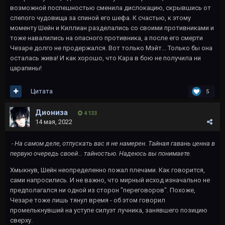
возможной поспешностью сменила дислокацию, скрывшись от
слепого чудовища за спиной его шефа. К счастью, к этому
моменту Шейн и Киллиан разделались со своими противниками и
тоже навалились на опасного противника, а после его смерти
Чезаре долго не продержался. Вот только Мэйт... Только бы она
осталась жива! И как хорошо, что Кара в бою не получила ни
царапины!
Цитата
5
Диониза
4 133
14 мая, 2022
- На самом деле, отпускать вас я не намерен. Тайная гавань ценна в
первую очередь своей... тайностью. Надеюсь вы понимаете.
Хмыкнув, Шейн неопределенно пожал плечами. Как говорится,
сами напросились. И не важно, что мирный исход изначально не
предполагался ни одной из сторон "переговоров". Похоже,
Чезаре тоже лишь тянул время - об этом говорил
промелькнувший на уступе силуэт лучника, занявшего позицию
сверху.