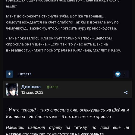
Говорящая с духами, заклинатель мёртвых... мне разобраться с
ними?
Мэйт до скрежета стиснула зубы. Вот же тварёныш,
самоутверждается за счёт слабого! Так бы и врезала ему по
чему-нибудь важному, чтобы погасить ауру превосходства.
- Мне показалось, или он чует только магию? - шёпотом
спросила она у Шейна. - Если так, то у нас есть шанс на
внезапность, - Мэйт посмотрела на Киллиана, Мэллит и Кару.
Цитата
5
Диониза
4 133
12 мая, 2022
- И что теперь? - тихо спросила она, оглянувшись на Шейна и
Киллиана. - Не бросать же... Я потом сама его прибью.
Наёмник, наложив стрелу на тетиву, но пока ещё не
натянув последнюю, тоже смотрел на некроманта.