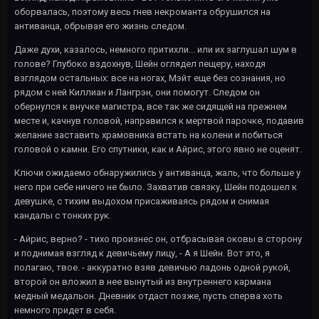
оборвалась, поэтому весь гнев некроманта обрушился на
антиванца, обрывая его жизнь следом.
Даже духи, казалось, немного притихли... или их заглушал шум в
голове? Глубоко вздохнув, Шейн оглядел пещеру, находя
взглядом остальных: все на ногах, Мэйт еще без сознания, но
рядом с ней Киллиан и Лангрэн, они помогут. Следом он
обернулся к внучке магистра, все так же сидящей на прежнем
месте и, качнув головой, направился к мертвой парочке, подавив
желание заставить храмовника встать на колени и побиться
головой о камни. Его спутники, как и Айрис, этого явно не оценят.
Ключи ожидаемо обнаружились у антиванца, жаль, что больше у
него при себе ничего не было. Захватив связку, Шейн подошел к
девушке, с тихим выдохом присаживаясь рядом и снимая
кандалы с тонких рук.
- Айрис, верно? - тихо произнес он, отбрасывая оковы в сторону
и поднимая взгляд к девичьему лицу, - А я Шейн. Вот это, я
полагаю, твое. - аккуратно взяв девичью ладонь одной рукой,
второй он вложил в нее вынутый из внутреннего кармана
медный медальон. Дневник отдаст позже, пусть сперва хоть
немного придет в себя.