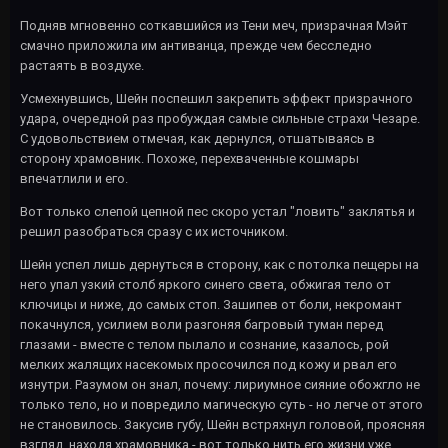
Подняв мгновенно соткавшийся из Тени меч, призрачная Мэйт
смачно приложила им антиванца, прежде чем бесследно
растаять в воздухе.
Усмехнувшись, Шейн поспешил закрепить эффект призрачного
удара, очередной раз пробуждая самые сильные страхи Чезаре.
С удовольствием отмечая, как дернулся, отшатываясь в
сторону храмовник. Похоже, перехваченные кошмары
впечатлили и его.
Вот только слепой цепной пес скоро устал "ловить" заклятья и
решил разобраться сразу с их источником.
Шейн успел лишь дернуться в сторону, как с потолка пещеры на
него упал узкий столб яркого синего света, обжигая тело от
ключицы и ниже, до самых стоп. Зашипев от боли, некромант
покачнулся, усилием воли разгоняя багровый туман перед
глазами - вместе с телом пылало и сознание, казалось, рой
мелких жалящих насекомых просочился под кожу и рвал его
изнутри. Разумом он знал, почему: лириумное сияние обожгло не
только тело, но и повредило магическую суть - но легче от этого
не становилось. Закусив губу, Шейн встряхнул головой, проясняя
взгляд, находя храмовника - вот только нить его жизни уже