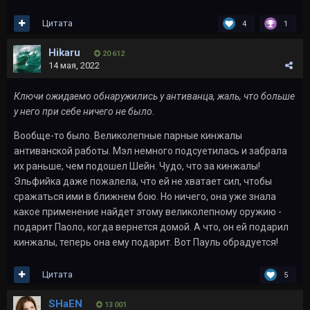
Цитата
4
1
Hikaru
20 612
14 мая, 2022
Ключи ожидаемо обнаружились у антиванца, жаль, что больше
у него при себе ничего не было.
Вообще-то было. Великолепные парные кинжалы
антиванской работы. Мэл немного подсуетилась и забрала
их раньше, чем подошел Шейн. Чудо, что за кинжалы!
Эльфийка даже пожалела, что ей не хватает сил, чтобы
сражаться ими в ближнем бою. Но ничего, она уже знала
какое применение найдет этому великолепному оружию -
подарит Паоло, когда вернется домой. А что, он ей подарил
кинжалы, теперь она ему подарит. Вот Пауль обрадуется!
Цитата
5
SHaEN
13 001