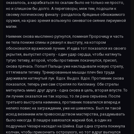
оказалось, а карабкаться по скалам было не только не просто,
но и слишком бы долго. А переговоры, меж тем, подошли к
своему логическому финалу - раздалось бряцанье обнажаемого
оружия, на краю зрения вспыхнуло синеватое сияние лириумной
магии.
Наемник снова мысленно ругнулся, поминая Пророчицу и часть
ее тела пониже спины и рванул к выступу, на котором
обосновался вражеский лучник. И едва тот показался из своего
укрытия, выпустил стрелу - один удар сердца, чтобы натянуть
тугую тетиву, второй, чтобы противник покачнулся, присел,
снова прячась. Попал! Пальцы уже накладывали новую стрелу,
оттягивали тетиву. Тренированные мышцы плеч без труда
держивали натянутый лук. Вдох. Выдох. Вдох. Противник снова
показался, теперь уже сам стреляя по Киллиану. Обе стрелы
метнулись мимо друг друга - одна снова в цель, вторая впусте. То
ли лучник оказался не так хорош, то ли рана серьезна. После
третьего выстрела наемника, противник повалился вперед и
нелепо повис на заграждении, уже не шевелясь. Был ли такой
исход везением или превосходством мастерства, раздумывать
было некогда. В пещере завязался жаркий бой, а один из
подручных Чезаре наседал на Шейна. Еще одна стрела покинула
колчан, чтобы прикончить остроухого, но тот вдруг выгнулся