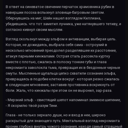
В ответ на синеватое свечение перчаток храмовника рубин в
навершии посоха вспыхнул зловеще-багровым светом.
Обернувшись на миг, Шейн нашел взглядом Киллиана,
убедившись. что тот заметил лучника, уже натянувшего тетиву, и
согласно кивнул своим мыслям.
Взгляд скользнул между эльфом и антиванцем, выбирая цель.
Которая, не дожидаясь, выбрала себя сама - остроухий в
несколько мгновений преодолел разделявшее их расстояние,
атакуя парными кинжалами. Острая сталь рассекла куртку
вместе с плотью, сжались в полоску тонкие губы и глаза
некроманта заволокла тьма, превращая их в бездонные черные
омуты. Мысленные щупальца цепко схватили сознание эльфа,
превращаясь в подобие клетки вокруг - которая резко сжалась
в следующее мгновение, заставив противника вскрикнуть от
боли. Жаль, что кинжалы при этом он не выронил, зар-раза.
- Мерзкий эльф. - свистящий шепот напоминал змеиное шипение,
- Я скормлю твой разум Тени.
Глаза - не только зеркало души, но и вход в нее, широко
раскрытый для знающего путь. Ментальный взгляд некроманта
проник глубоко внутрь чужого сознания, находя самый страшный