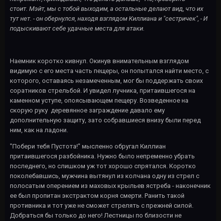
стоит. Мэйт, мы с тобой выходим, а остальные делают вид, что их
тут нет. - он обернулся, находя взглядом Киллиана и "сестричек", - И
подыскивают себе удачные места для атаки.
Наемник коротко кивнул. Окинув внимательным взглядом
видимую с его места часть пещеры, он попытался найти место, с
которого, оставаясь незамеченным, мог бы поддержать своих
соратников стрельбой. И увидел лучника, притаившегося на
каменном уступе, опоясывающем пещеру. Возведенное на
скорую руку деревянное заграждение давало ему
дополнительную защиту, зато собравшиеся внизу были перед
ним, как на ладони.
"Побери тебя Пустота!" мысленно обругал Киллиан
притаившегося разбойника. Нужно было непременно убрать
последнего, но слишком уж тот хорошо спрятался. Коротко
поколебавшись, мужчина вытянул из колчана одну из стрел с
полосатым оперением из маховых крыльев ястреба - наконечник
ее был пропитан экстрактом корня смерти. Ранить такой
противника и тот уже не сможет стрелять с прежней силой.
Добраться бы только до него! Лестницы по близости не