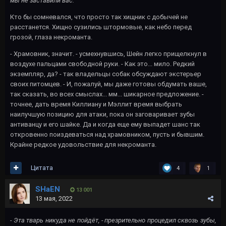
мы не заставили вас.
Кто бы сомневался, что просто так хищник с добычей не
расстанется. Хищно сузились штормовые, как небо перед
грозой, глаза некроманта.
- Храмовник, значит. - усмехнувшись, Шейн легко прищелкнул в
воздухе пальцами свободной руки. - Как это... мило. Редкий
экземпляр, да? - так владельцы собак обсуждают экстерьер
своих питомцев. - И, пожалуй, мы даже готовы обдумать ваше,
так сказать, во всех смыслах... мм... шикарное предложение. -
точнее, дать время Киллиану и Мэллит время выбрать
наилучшую позицию для атаки, пока он заговаривает зубы
антиванцу и его шайке. Да и когда еще ему выпадет шанс так
откровенно поиздеваться над храмовником, пусть и бывшим.
Крайне редкое удовольствие для некроманта.
Цитата
4
1
SHaEN
13 001
13 мая, 2022
- Эта тварь никуда не пойдёт, - презрительно процедил сквозь зубы,