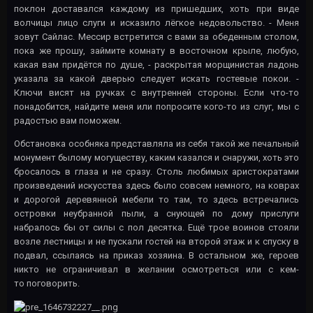
поклон доставался каждому из пришедших, хоть при виде
волчицы лицо слуги и исказило лёгкое недовольство. - Меня
зовут Сайлас. Мессир встретится с вами за обеденным столом,
пока же прошу, займите комнату в восточном крыле, любую,
какая вам придётся по душе, - раскрытая морщинистая ладонь
указала за какой дверью следует искать гостевые покои. -
Ключи висят на ручках с внутренней стороны. Если что-то
понадобится, найдите меня или попросите кого-то из слуг, мы с
радостью вам поможем.
Обстановка особняка представляла из себя такой же печальный
монумент былому могуществу, каким казался и снаружи, хоть это
бросалось в глаза и не сразу. Столь любимых аристократами
произведений искусства здесь было совсем немного, на коврах
и дорогой деревянной мебели то там, то здесь встречались
островки неубранной пыли, а снующей по дому прислуги
набралось бы от силы с пол десятка. Ещё трое воинов стояли
возле лестницы и не пускали гостей на второй этаж и к спуску в
подвал, ссылаясь на приказ хозяина. В остальном же, героев
никто не ограничивал в желании осмотреться или с кем-
то поговорить.