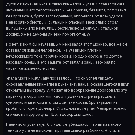
дугой от вонзившихся в спину кинжалов и упал. Оставался сам
антиванец и его телохранитель. Без оружия, без щита, тот разил
без промаха и, будто заговоренный, уклонялся от всех ударов.
Невероятно быстрый, сильный и опасный. Несколько стрел,
выпущенный по нему, лишь бесполезно царапнули стальной
доспех. Уж не демоны ли Тени помогают ему?
Но нет, каким бы неуязвимым не казался этот Доннар, все же он
оставался живым человеком, из уязвимой плоти и
неудержимого тока горячей крови. То одно оружие, то другое
находили брешь в его защите, оставляли раны, забирая по
частичке жизненные силы.
Упала Мэйт и Киллиану показалось, что он успел увидеть
окровавленные кинжалы в руках антиванца, оказавшегося вдруг
открытым выстрелу. А может его воображение дорисовало эту
картинку в короткий миг, как отпущенная стрела расцвела
сумрачным цветком в алом фонтане крови, брызнувшей из
пробитого горла Доннара. Страшный воин упал. Чезаре пережил
его еще на пару секунд - Шейн довершил дело.
Наемник опустил лук. Огляделся, убеждаясь, что ни из какого
темного угла не выскочит притаившийся разбойник. Что ж, в