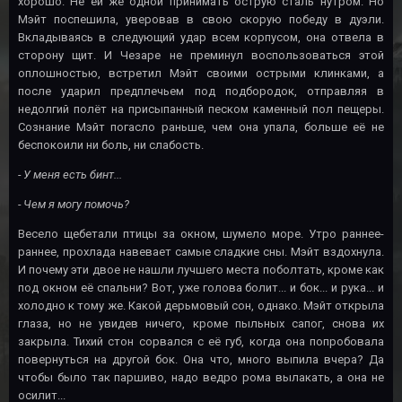
хорошо. Не ей же одной принимать острую сталь нутром. Но
Мэйт поспешила, уверовав в свою скорую победу в дуэли.
Вкладываясь в следующий удар всем корпусом, она отвела в
сторону щит. И Чезаре не преминул воспользоваться этой
оплошностью, встретил Мэйт своими острыми клинками, а
после ударил предплечьем под подбородок, отправляя в
недолгий полёт на присыпанный песком каменный пол пещеры.
Сознание Мэйт погасло раньше, чем она упала, больше её не
беспокоили ни боль, ни слабость.
- У меня есть бинт...
- Чем я могу помочь?
Весело щебетали птицы за окном, шумело море. Утро раннее-
раннее, прохлада навевает самые сладкие сны. Мэйт вздохнула.
И почему эти двое не нашли лучшего места поболтать, кроме как
под окном её спальни? Вот, уже голова болит... и бок... и рука... и
холодно к тому же. Какой дерьмовый сон, однако. Мэйт открыла
глаза, но не увидев ничего, кроме пыльных сапог, снова их
закрыла. Тихий стон сорвался с её губ, когда она попробовала
повернуться на другой бок. Она что, много выпила вчера? Да
чтобы было так паршиво, надо ведро рома вылакать, а она не
осилит...