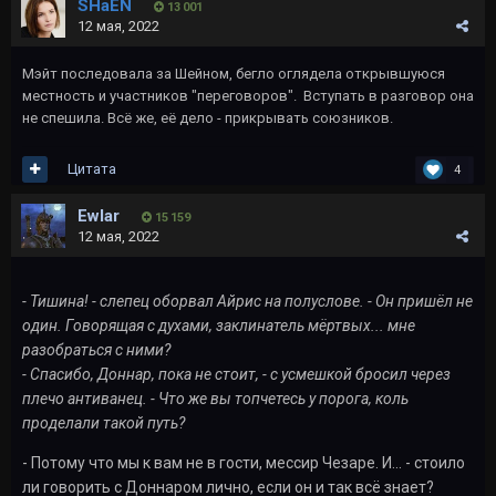
SHaEN
13 001
12 мая, 2022
Мэйт последовала за Шейном, бегло оглядела открывшуюся
местность и участников "переговоров". Вступать в разговор она
не спешила. Всё же, её дело - прикрывать союзников.
Цитата
4
Ewlar
15 159
12 мая, 2022
- Тишина! - слепец оборвал Айрис на полуслове. - Он пришёл не
один. Говорящая с духами, заклинатель мёртвых... мне
разобраться с ними?
- Спасибо, Доннар, пока не стоит, - с усмешкой бросил через
плечо антиванец. - Что же вы топчетесь у порога, коль
проделали такой путь?
- Потому что мы к вам не в гости, мессир Чезаре. И... - стоило
ли говорить с Доннаром лично, если он и так всё знает?