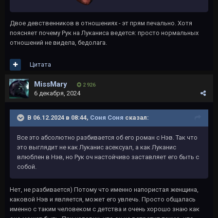
Двое девственников в отношениях - эт прям печально. Хотя
поясняет почему Рук на Луканиса ведется: просто нормальных
отношений не видела, бедолага.
Цитата
MissMary
2 926
6 декабря, 2024
В 06.12.2024 в 08:44,
Соня Соня
сказал:
Все это абсолютно разбивается об его роман с Нэв. Так что
это выглядит не как Луканис асексуал, а как Луканис
влюблен в Нэв, но Рук оч настойчиво заставляет его быть с
собой.
Нет, не разбивается) Потому что именно напористая женщина,
каковой Нэв и является, может его увлечь. Просто общалась
именно с таким человеком с детства и очень хорошо знаю как