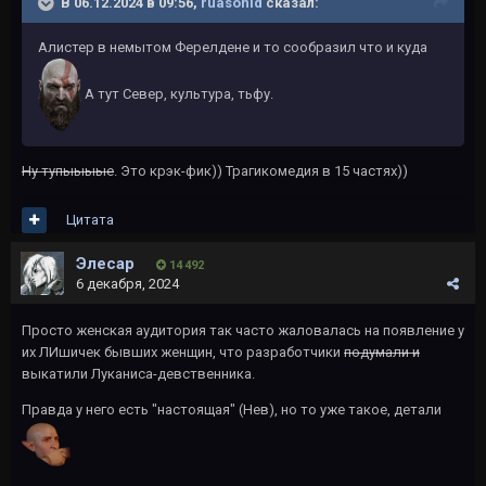
В 06.12.2024 в 09:56,
ruasonid
сказал:
Алистер в немытом Ферелдене и то сообразил что и куда
А тут Север, культура, тьфу.
Ну тупыыыые
. Это крэк-фик)) Трагикомедия в 15 частях))
Цитата
Элесар
14 492
6 декабря, 2024
Просто женская аудитория так часто жаловалась на появление у
их ЛИшичек бывших женщин, что разработчики
подумали и
выкатили Луканиса-девственника.
Правда у него есть "настоящая" (Нев), но то уже такое, детали