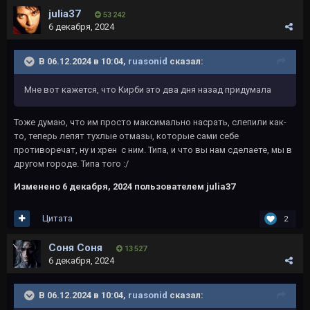
julia37
53 242
6 декабря, 2024
В 06.12.2024 в 10:04,
ruasonid
сказал:
Мне вот кажется, что Кирби это два дня назад придумала
Тоже думаю, что им просто максимально насрать, слепили как-
то, теперь лепят тухлые отмазы, которые сами себе
противоречат, ну и хрен с ним. Типа, и что вы нам сделаете, мы в
другом городе. Типа того
:/
Изменено
6 декабря, 2024
пользователем julia37
Цитата
2
Соня Соня
13 527
6 декабря, 2024
В 06.12.2024 в 10:04,
ruasonid
сказал: