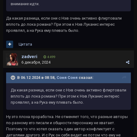
внимание идти.
Да какая разница, если они с Нэв очень активно флиртовали
вплоть до лока романа? При этом к Нэв Луканис интерес
проявлял, а на Рука ему плевать было.
Цитата
zadveri
4 499
6 декабря, 2024
В 06.12.2024 в 08:58,
Соня Соня
сказал:
Да какая разница, если они с Нэв очень активно флиртовали
вплоть до лока романа? При этом к Нэв Луканис интерес
проявлял, а на Рука ему плевать было.
Ну это плоха проработка. Не отменяет того, что разные авторы
по-разному его писали и общности персонажу не хватает.
Поэтому то что хотел сказать один автор конфликтует с
деталями другого. И с Рук он себя ведет не потом что ему не