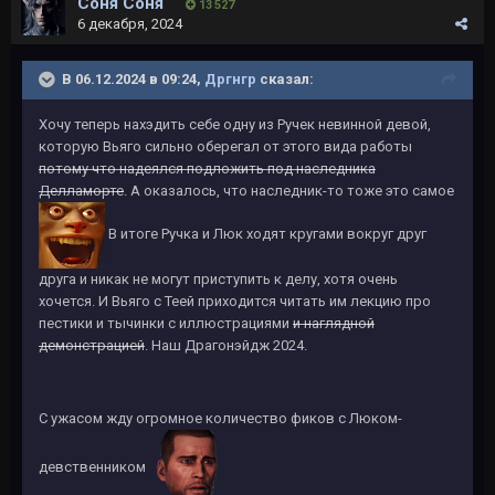
Соня Соня
13 527
6 декабря, 2024
В 06.12.2024 в 09:24,
Дргнгр
сказал:
Хочу теперь нахэдить себе одну из Ручек невинной девой,
которую Вьяго сильно оберегал от этого вида работы
потому что надеялся подложить под наследника
Делламорте
. А оказалось, что наследник-то тоже это самое
В итоге Ручка и Люк ходят кругами вокруг друг
друга и никак не могут приступить к делу, хотя очень
хочется. И Вьяго с Теей приходится читать им лекцию про
пестики и тычинки с иллюстрациями
и наглядной
демонстрацией
. Наш Драгонэйдж 2024.
С ужасом жду огромное количество фиков с Люком-
девственником