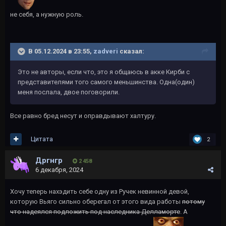
не себя, а нужную роль.
В 05.12.2024 в 23:55,
zadveri
сказал:
Это не авторы, если что, это я общаюсь в акке Кирби с
представителями того самого меньшинства. Одна(один)
меня послала, двое поговорили.
Все равно бред несут и оправдывают халтуру.
Цитата
2
Дргнгр
2 458
6 декабря, 2024
Хочу теперь нахэдить себе одну из Ручек невинной девой,
которую Вьяго сильно оберегал от этого вида работы
потому
что надеялся подложить под наследника Делламорте
. А