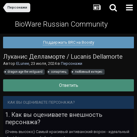
Персонажи
BioWare Russian Community
Поддержать BRC на Boosty
Луканис Делламорте / Lucanis Dellamorte
Автор
ELunee
,
23 июля, 2024
в
Персонажи
dragon age the veilguard
сопартиец
любовный интерес
Ответить
КАК ВЫ ОЦЕНИВАЕТЕ ПЕРСОНАЖА?
1. Как вы оцениваете внешность
персонажа?
(Очень высоко) Самый красивый антиванский ворон - идеальный