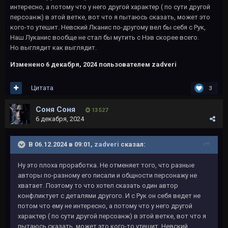
интересно, а потому что у него другой характер ( по сути другой
персоанж) в этой ветке, вот что я пытаюсь сказать, может это
кого-то утешит. Невский Лканис по-другому вел бы себя с Рук,
Наш Луканис вообще не стал бы мутить с Нэв скорее всего.
Но выглядит как выглядит.
Изменено
6 декабря, 2024
пользователем zadveri
Цитата
3
Соня Соня
13 527
6 декабря, 2024
В 06.12.2024 в 09:01,
zadveri
сказал:
Ну это плоха проработка. Не отменяет того, что разные
авторы по-разному его писали и общности персонажу не
хватает. Поэтому то что хотел сказать один автор
конфликтует с деталями другого. И с Рук он себя ведет не
потом что ему не интересно, а потому что у него другой
характер ( по сути другой персоанж) в этой ветке, вот что я
пытаюсь сказать, может это кого-то утешит. Невский