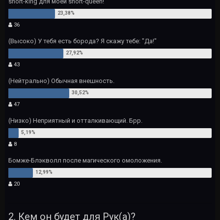
short-king для моей short-queen!
36
(Высоко) У тебя есть борода? Я скажу тебе: "Да!"
43
(Нейтрально) Обычная внешность.
47
(Низко) Неприятный и отталкивающий. Брр.
8
Бомже-Блэкволл после магического омоложения.
20
2. Кем он будет для Рук(а)?