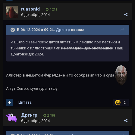
ruasonid
4 211
6 декабря, 2024
В 06.12.2024 в 09:24,
Дргнгр
сказал:
И Вьяго с Теей приходится читать им лекцию про пестики и
тычинки с иллюстрациями
и наглядной демонстрацией
. Наш
Драгонэйдж 2024.
Алистер в немытом Ферелдене и то сообразил что и куда
А тут Север, культура, тьфу.
Цитата
2
Дргнгр
2 458
6 декабря, 2024