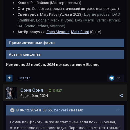
Класс
: Разбойник (Мастер-ассасин)
Статус
: Сопартиец, романтический интерес (пансексуал)
Сценарист
: Mary Kirby (Ушла в 2023)
Другие работы: DAO
(Cauthrien, Loghain Mac-Tir, Sten), DA2 (Merrill, Varric Tethras),
DAI (Varric Tethras, Vivienne)
Актёр озвучки
:
Zach Mendez
,
Mark Frost
(Spite)
Примечательные факты
Арты и концепты
Изменено
22 ноября, 2024
пользователем ELunee
Цитата
11
Соня Соня
13 527
6 декабря, 2024
В 06.12.2024 в 08:55,
zadveri
сказал:
Роман или флирт? Он же не спит с ней, если лочишь роман,
это все после лока происходит. Параллельно может только