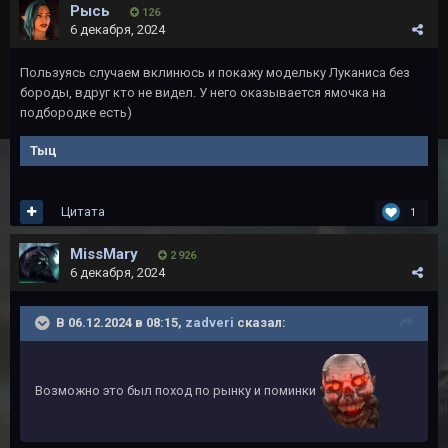
Рысь
126
6 декабря, 2024
Пользуясь случаем вклинюсь и покажу модельку Луканиса без
бороды, вдруг кто не видел. У него оказывается ямочка на
подбородке есть)
Тыц
Цитата
1
MissMary
2 926
6 декабря, 2024
В 06.12.2024 в 08:15,
zadveri
сказал:
Возможно это был поход по рынку и поминки