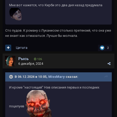
Мне вот кажется, что Кирби это два дня назад придумала
Сто пудов. К роману с Луканисом столько претензий, что она уже
не знает как отмазаться. Лучше бы молчала.
Цитата
2
Рысь
126
6 декабря, 2024
В 06.12.2024 в 10:05,
MissMary
сказал:
И кроме "настоящей" Нэв описания первых и последних
поцелуев