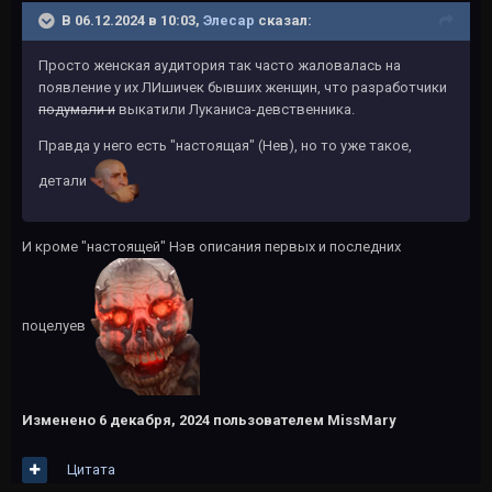
В 06.12.2024 в 10:03,
Элесар
сказал:
Просто женская аудитория так часто жаловалась на
появление у их ЛИшичек бывших женщин, что разработчики
подумали и
выкатили Луканиса-девственника.
Правда у него есть "настоящая" (Нев), но то уже такое,
детали
И кроме "настоящей" Нэв описания первых и последних
поцелуев
Изменено
6 декабря, 2024
пользователем MissMary
Цитата