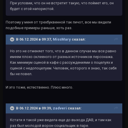
При условии, что он не встретит такую, что поймет его, он
будет с этой напористой.
Поэтому у меня от трехбуквенной так пичот, все мы видели
подобные примеры раньше, хоть раз.
В 06.12.2024 в 09:37,
MissMary
сказал:
Но это не отменяет того, что в данном случае мы все равно
имеем плохо склееного от разных источников персонажа.
Как минимум сценой в кафе с рассуждениями о поцелуях и
сценой с недопоцелуем. Человек, которого я знаю, так себя
бы не повел.
И это тоже, естественно. Плюс много.
В 06.12.2024 в 09:39,
zadveri
сказал:
Кстати я такой уже видела еще до выхода ДАВ, и там как
раз был молодой ворон-социальщик в паре.