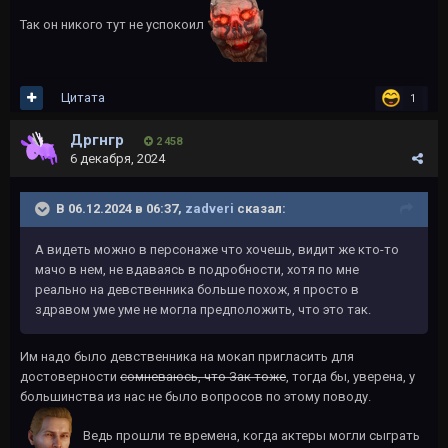
Так он никого тут не успокоил
Цитата
1
Дргнгр
2 458
6 декабря, 2024
В 06.12.2024 в 06:37,
zadveri
сказал:
А видеть можно в персонаже что хочешь, видит же кто-то
мачо в нем, не вдаваясь в подробности, хотя по мне
реально на девственника больше похож, я просто в
здравом уме уме не могла предположить, что это так.
Им надо было девственника на мокап пригласить для
достоверности
сомневаюсь, что Зак тоже
, тогда бы, уверена, у
большинства из нас не было вопросов по этому поводу.
Ведь прошли те времена, когда актеры могли сыграть