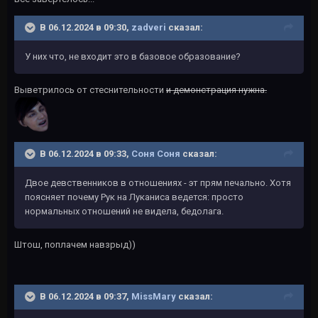
В 06.12.2024 в 09:30,
zadveri
сказал:
У них что, не входит это в базовое образование?
Выветрилось от стеснительности
и демонстрация нужна.
В 06.12.2024 в 09:33,
Соня Соня
сказал:
Двое девственников в отношениях - эт прям печально. Хотя
поясняет почему Рук на Луканиса ведется: просто
нормальных отношений не видела, бедолага.
Штош, поплачем навзрыд))
В 06.12.2024 в 09:37,
MissMary
сказал: