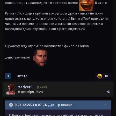
оказалось, что наследник-то тоже это самое
В итоге
Ручка и Люк ходят кругами вокруг друг друга и никак не могут
приступить к делу, хотя очень хочется. И Вьяго с Теей приходится
читать им лекцию про пестики и тычинки с иллюстрациями
и
наглядной демонстрацией
. Наш Драгонэйдж 2024.
С ужасом жду огромное количество фиков с Люком-
девственником
Цитата
10
zadveri
4 499
6 декабря, 2024
В 06.12.2024 в 09:24,
Дргнгр
сказал:
И Вьяго с Теей приходится читать им лекцию про пестики и