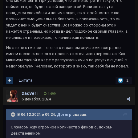
оно может быть. При условии, что он не встретит такую, что
поймет его, он будет с этой напористой. Если же на пути
попадется спокойная и понимающая, с которой постепенно
возникнет эмоциональная близость и привязанность, то он
уйдет к ней и будет счастлив. Возможно со стороны это и
кажется странным, но когда видел подобное своими глазами, а
не слышал в пересказе, то начинаешь понимать.
Но это не отменяет того, что в данном случае мы все равно
имеем плохо склееного от разных источников персонажа. Как
минимум сценой в кафе с рассуждениями о поцелуях и сценой с
недопоцелуем. Человек, которого я знаю, так себя бы не повел.
Цитата
2
zadveri
4 499
6 декабря, 2024
В 06.12.2024 в 09:24,
Дргнгр
сказал:
С ужасом жду огромное количество фиков с Люком-
девственником