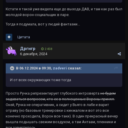
Кстати я такой уже видела еще до выхода ДАВ, и там как раз был
молодой ворон-социальщик в паре.
Тогда я подумала, вот у людей фантазии...
Цитата
Дргнгр
2 458
6 декабря, 2024
В 06.12.2024 в 09:30,
zadveri
сказал:
И от всех окружающих тоже тогда
Просто Ручка репрезентирует глубокого интроверта
не будем
задаваться вопросом, кто ее в полноценные Вороны принял.
Окей, Ручка не оперативник, а сидит у Вьяго в лабе и варит
отраву (но базовые тренировки с кинжалом и вот это все
конечно проходила, Ворон все-таки). В один прекрасный вечер
вышла подышать
свежим
воздухом, а там Антаам, пленники и
все завертелось...