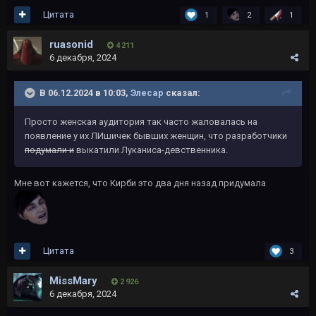
Цитата
1
2
1
ruasonid
4 211
6 декабря, 2024
В 06.12.2024 в 10:03,
Элесар
сказал:
Просто женская аудитория так часто жаловалась на
появление у их ЛИшичек бывших женщин, что разработчики
подумали и
выкатили Луканиса-девственника.
Мне вот кажется, что Кирби это два дня назад придумала
Цитата
3
MissMary
2 926
6 декабря, 2024