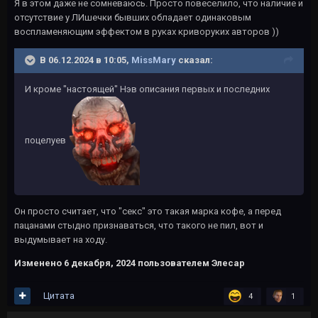
Я в этом даже не сомневаюсь. Просто повеселило, что наличие и
отсутствие у ЛИшечки бывших обладает одинаковым
воспламеняющим эффектом в руках криворуких авторов ))
В 06.12.2024 в 10:05,
MissMary
сказал:
И кроме "настоящей" Нэв описания первых и последних
поцелуев
Он просто считает, что "секс" это такая марка кофе, а перед
пацанами стыдно признаваться, что такого не пил, вот и
выдумывает на ходу.
Изменено
6 декабря, 2024
пользователем Элесар
Цитата
4
1