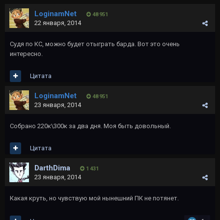
LoginamNet
48 951
22 января, 2014
Судя по КС, можно будет отыграть барда. Вот это очень
интересно.
Цитата
LoginamNet
48 951
23 января, 2014
Собрано 220к\300к за два дня. Моя быть довольный.
Цитата
DarthDima
1 431
23 января, 2014
Какая круть, но чувствую мой нынешний ПК не потянет.