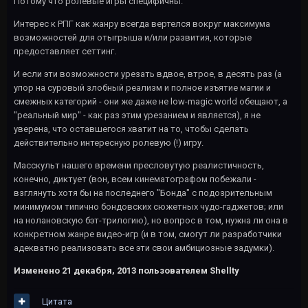
Потому что ролевые игры специфичны.
Интерес к РПГ как жанру всегда вертелся вокруг максимума
возможностей для отыгрыша и/или развития, которые
предоставляет сеттинг.
И если эти возможности урезать вдвое, втрое, в десять раз (а
упор на суровый злобный реализм и полное изъятие магии и
смежных категорий - они же даже не low-magic world обещают, а
"реальный мир" - как раз этим урезанием и является), я не
уверена, что оставшегося хватит на то, чтобы сделать
действительно интересную ролевую (!) игру.
Масскульт нашего времени пресловутую реалистичность,
конечно, диктует (вон, всем кинематографом побежали -
взглянуть хотя бы на последнего "Бонда" с подозрительным
минимумом типично бондовских сюжетных чудо-гаджетов; или
на нолановскую бэт-трилогию), но вопрос в том, нужна ли она в
конкретном жанре видео-игр (и в том, смогут ли разработчики
адекватно реализовать все эти свои амбициозные задумки).
Изменено
21 декабря, 2013
пользователем Shellty
Цитата