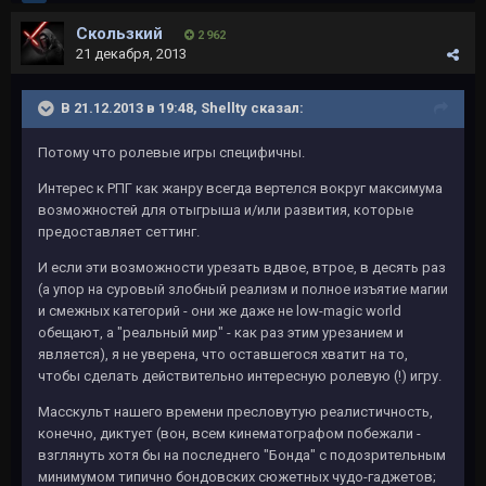
Скользкий
2 962
21 декабря, 2013
В 21.12.2013 в 19:48, Shellty сказал:
Потому что ролевые игры специфичны.
Интерес к РПГ как жанру всегда вертелся вокруг максимума
возможностей для отыгрыша и/или развития, которые
предоставляет сеттинг.
И если эти возможности урезать вдвое, втрое, в десять раз
(а упор на суровый злобный реализм и полное изъятие магии
и смежных категорий - они же даже не low-magic world
обещают, а "реальный мир" - как раз этим урезанием и
является), я не уверена, что оставшегося хватит на то,
чтобы сделать действительно интересную ролевую (!) игру.
Масскульт нашего времени пресловутую реалистичность,
конечно, диктует (вон, всем кинематографом побежали -
взглянуть хотя бы на последнего "Бонда" с подозрительным
минимумом типично бондовских сюжетных чудо-гаджетов;