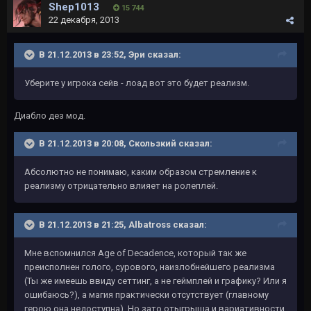
Shep1013
15 744
22 декабря, 2013
В 21.12.2013 в 23:52, Эри сказал:
Уберите у игрока сейв - лоад вот это будет реализм.
Диабло дез мод.
В 21.12.2013 в 20:08, Скользкий сказал:
Абсолютно не понимаю, каким образом стремление к
реализму отрицательно влияет на ролеплей.
В 21.12.2013 в 21:25, Albatross сказал:
Мне вспомнился Age of Decadence, который так же
преисполнен голого, сурового, наизлобнейшего реализма
(Ты же имеешь ввиду сеттинг, а не геймплей и графику? Или я
ошибаюсь?), а магия практически отсутствует (главному
герою она недоступна). Но зато отыгрыша и вариативности