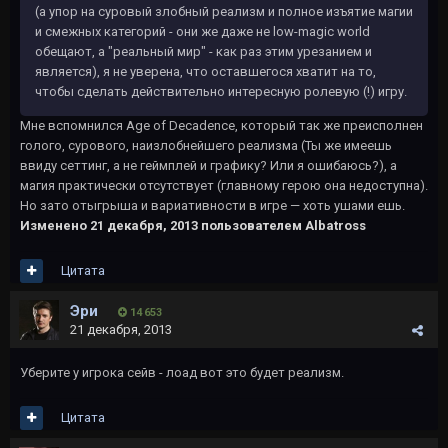
(а упор на суровый злобный реализм и полное изъятие магии
и смежных категорий - они же даже не low-magic world
обещают, а "реальный мир" - как раз этим урезанием и
является), я не уверена, что оставшегося хватит на то,
чтобы сделать действительно интересную ролевую (!) игру.
Мне вспомнился Age of Decadence, который так же преисполнен
голого, сурового, наизлобнейшего реализма (Ты же имеешь
ввиду сеттинг, а не геймплей и графику? Или я ошибаюсь?), а
магия практически отсутствует (главному герою она недоступна).
Но зато отыгрыша и вариативности в игре — хоть ушами ешь.
Изменено
21 декабря, 2013
пользователем Albatross
Цитата
Эри
14 653
21 декабря, 2013
Уберите у игрока сейв - лоад вот это будет реализм.
Цитата