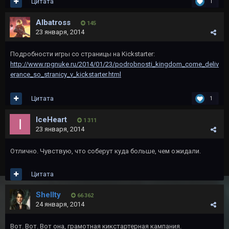
Цитата
1
Albatross
145
23 января, 2014
Подробности игры со страницы на Kickstarter:
http://www.rpgnuke.ru/2014/01/23/podrobnosti_kingdom_come_deliv
erance_so_stranicy_v_kickstarter.html
Цитата
1
IceHeart
1 311
23 января, 2014
Отлично. Чувствую, что соберут куда больше, чем ожидали.
Цитата
Shellty
66 362
24 января, 2014
Вот. Вот. Вот она, грамотная кикстартерная кампания.