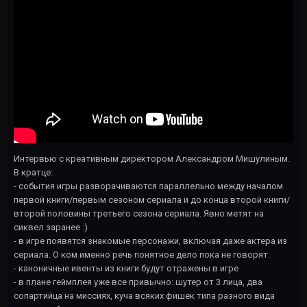
Интервью с креативным директором Александром Мишулиным.
В кратце:
- события игры разворачиваются параллельно между началом
первой книги/первым сезоном сериала и до конца второй книги/
второй половины третьего сезона сериала. Явно метят на
сиквел заранее
:
)
- в игре появятся знакомые персонажи, включая даже актера из
сериала. О ком именно речь понятное дело пока не говорят.
- каноничные ивенты из книги будут отражены в игре
- в плане геймплея уже все привычно: шутер от 3 лица, два
сопартийца на миссиях, куча всяких фишек типа разного вида