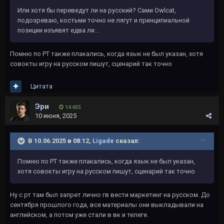
Или хотя бы переведут ли на русский? Сами Owlcat,
подозреваю, костьми точно не лягут и принципиальной
позиции изъявят едва ли...
Помню по РТ также плакались, когда язык не был указан, хотя
совокты игру на русском пишут, сценарий так точно
Цитата
Эри
14 655
10 июня, 2025
В 10.06.2025 в 08:12,
Ligade
сказал:
Помню по РТ также плакались, когда язык не был указан,
хотя совокты игру на русском пишут, сценарий так точно
Ну с рт там был запрет лично гв вести маркетинг на русском. До
сентября прошлого года, все материалы они выкладывали на
английском, а потом уже стали в вк и телеге.