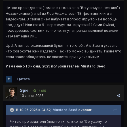
Читаю про издателя (помню их только по "Бегущему по лезвию").
Независимые (типа) из Лос-Анджелеса - ТВ, фильмы, книги и
видеоигры. В связи с чем набухает вопрос: игру-то нам вообще
продадут? Или хотя бы переведут ли на русский? Сами Owlcat,
подозреваю, костьми точно не лягут и принципиальной позиции
изъявят едва ли...
Upd. А нет, с локализацией будет - и то хлеб... А в Steam указано,
что Совокоты же и издатели. Так что можно выдыхать. Разве что
если правообладатель не окажется принципиальным ...
Изменено
10 июня, 2025
пользователем Mustard Seed
Цитата
Эри
14 655
10 июня, 2025
В 10.06.2025 в 04:52,
Mustard Seed
сказал:
Читаю про издателя (помню их только по "Бегущему по