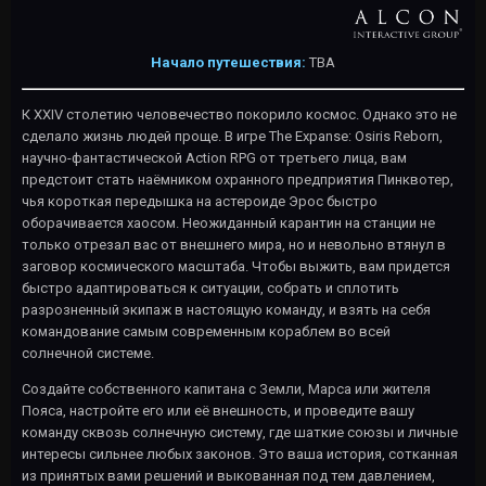
Начало путешествия:
TBA
К XXIV столетию человечество покорило космос. Однако это не
сделало жизнь людей проще. В игре The Expanse: Osiris Reborn,
научно-фантастической Action RPG от третьего лица, вам
предстоит стать наёмником охранного предприятия Пинквотер,
чья короткая передышка на астероиде Эрос быстро
оборачивается хаосом. Неожиданный карантин на станции не
только отрезал вас от внешнего мира, но и невольно втянул в
заговор космического масштаба. Чтобы выжить, вам придется
быстро адаптироваться к ситуации, собрать и сплотить
разрозненный экипаж в настоящую команду, и взять на себя
командование самым современным кораблем во всей
солнечной системе.
Создайте собственного капитана с Земли, Марса или жителя
Пояса, настройте его или её внешность, и проведите вашу
команду сквозь солнечную систему, где шаткие союзы и личные
интересы сильнее любых законов. Это ваша история, сотканная
из принятых вами решений и выкованная под тем давлением,