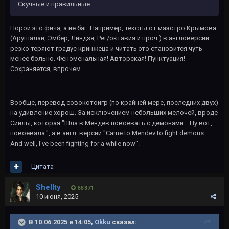
Скучные и правильные
Порой это фича, а не баг. Например, тексты от маэстро Крымова
(Арушалай, Эмбер, Линдзя, Рег/октавия и проч.) в англоверсии
резко теряют градус кринжеца и читать это становится чуть
менее больно. Феноменальная! Авторская! Пунктуация!
Сохраняется, впрочем.
Вообще, перевод совокотоигр (по крайней мере, последних двух)
на удивление хорош. За исключением небольших мелочей, вроде
Сиилы, которая "Шла в Мендев повоевать с демонами... Ну вот,
повоевала.", а в англ. версии "Came to Mendev to fight demons...
And well, I've been fighting for a while now".
Цитата
Shellty
66 371
10 июня, 2025
В 10.06.2025 в 14:05,
Okku
сказал: