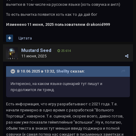
вычитке в том числе на русском языке (хоть озвучка и англ)
То есть вычитка появится хоть как то да дай бог
Изменено
11 июня, 2025
пользователем drakonid999
Цитата
Mustard Seed
25 614
11 июня, 2025
В 10.06.2025 в 13:32,
Shellty
сказал:
Интересно, на каком языке сценарий тут пишут и
продолжится ли тренд.
Есть информация, что игру разрабатывают с 2021 года. Т.е.
начали примерно в одно время с разработкой "Вольного
Торговца", наверное. Т.е. сценарий, скорее всего, давно готов,
раз нам уже показали геймплейные "вспышки". Ну и, полагаю,
объём текста в знаках тут меньше ввиду поджанра и полной
озвучки (и самая потеха нас ожидает в письменных заметках и