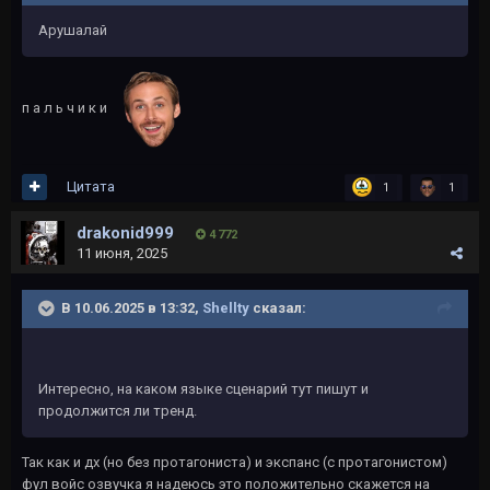
Арушалай
п а л ь ч и к и
Цитата
1
1
drakonid999
4 772
11 июня, 2025
В 10.06.2025 в 13:32,
Shellty
сказал:
Интересно, на каком языке сценарий тут пишут и
продолжится ли тренд.
Так как и дх (но без протагониста) и экспанс (с протагонистом)
фул войс озвучка я надеюсь это положительно скажется на