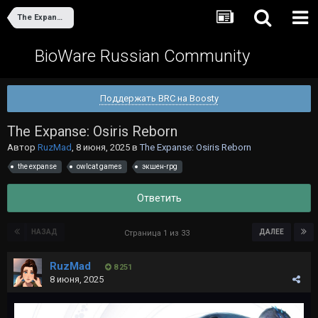
The Expanse: Osiris Reborn
BioWare Russian Community
Поддержать BRC на Boosty
The Expanse: Osiris Reborn
Автор
RuzMad
,
8 июня, 2025
в
The Expanse: Osiris Reborn
the expanse
owlcat games
экшен-rpg
Ответить
НАЗАД
ДАЛЕЕ
Страница 1 из 33
RuzMad
8 251
8 июня, 2025