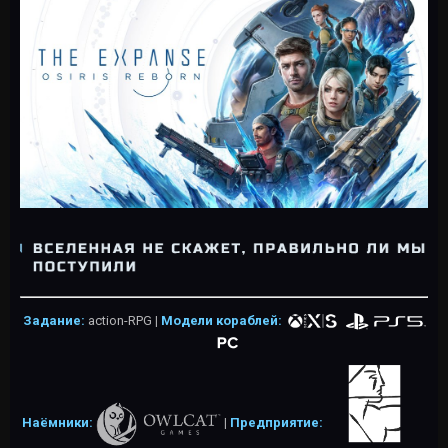
Задание:
action-RPG
|
Модели кораблей:
Наёмники:
|
Предприятие: