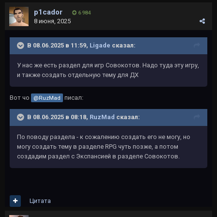
p1cador
6 984
8 июня, 2025
В 08.06.2025 в 11:59,
Ligade
сказал:
У нас же есть раздел для игр Совокотов. Надо туда эту игру,
и также создать отдельную тему для ДХ
Вот чо
писал:
@RuzMad
В 08.06.2025 в 08:18,
RuzMad
сказал:
По поводу раздела - к сожалению создать его не могу, но
могу создать тему в разделе RPG чуть позже, а потом
создадим раздел с Экспансией в разделе Совокотов.
Цитата