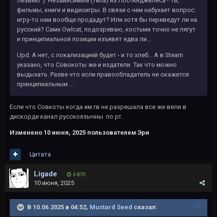
лезвию"). Независимые (типа) из Лос-Анджелеса - ТВ,
фильмы, книги и видеоигры. В связи с чем набухает вопрос:
игру-то нам вообще продадут? Или хотя бы переведут ли на
русский? Сами Owlcat, подозреваю, костьми точно не лягут
и принципиальной позиции изъявят едва ли...
Upd. А нет, с локализацией будет - и то хлеб... А в Steam
указано, что Совокоты же и издатели. Так что можно
выдыхать. Разве что если правообладатель не окажется
принципиальным ...
Если что Совкоты когда им гв не разрешала все же вели в
дискорде канал русскоязычны по рт.
Изменено
10 июня, 2025
пользователем Эри
Цитата
Ligade
6 870
10 июня, 2025
В 10.06.2025 в 04:52,
Mustard Seed
сказал: