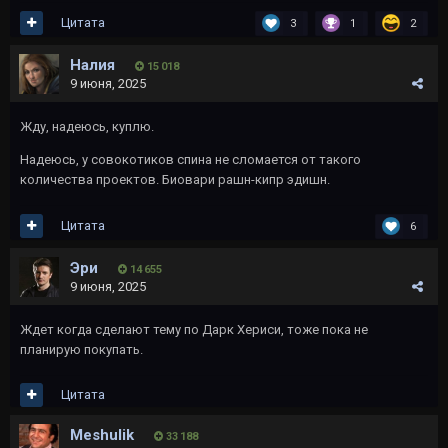
Цитата
3
1
2
Налия
15 018
9 июня, 2025
Жду, надеюсь, куплю.
Надеюсь, у совокотиков спина не сломается от такого
количества проектов. Биовари рашн-кипр эдишн.
Цитата
6
Эри
14 655
9 июня, 2025
Ждет когда сделают тему по Дарк Хериси, тоже пока не
планирую покупать.
Цитата
Meshulik
33 188