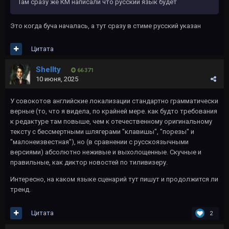
Там сразу же КМ написали что русский язык будет
Это когда буча началась, а тут сразу в стиме русский указан
Цитата
Shellty
66 371
10 июня, 2025
У совокотов английские локализации стандартно грамматически
верные (то, что я видела, по крайней мере. как будто требования
к редактуре там повыше, чем к отечественному оригинальному
тексту с бессмертными шлягерами "клавишы", "порезы" и
"малонеизвестная"), но (в сравнении с русскоязычными
версиями) абсолютно неживые и выхолощенные. Скучные и
правильные, как диктор новостей по тиливизеру.
Интересно, на каком языке сценарий тут пишут и продолжится ли
тренд.
Цитата
2