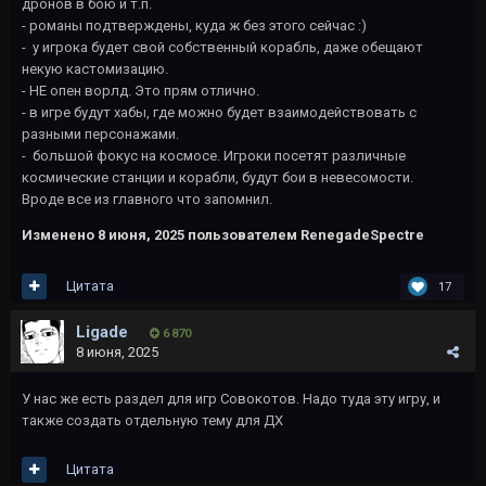
дронов в бою и т.п.
- романы подтверждены, куда ж без этого сейчас :)
- у игрока будет свой собственный корабль, даже обещают
некую кастомизацию.
- НЕ опен ворлд. Это прям отлично.
- в игре будут хабы, где можно будет взаимодействовать с
разными персонажами.
- большой фокус на космосе. Игроки посетят различные
космические станции и корабли, будут бои в невесомости.
Вроде все из главного что запомнил.
Изменено
8 июня, 2025
пользователем RenegadeSpectre
Цитата
17
Ligade
6 870
8 июня, 2025
У нас же есть раздел для игр Совокотов. Надо туда эту игру, и
также создать отдельную тему для ДХ
Цитата