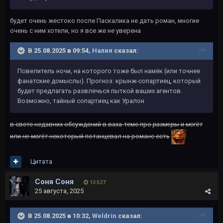
будет очень жестоко после Паскалика не дать роман, многие
очень с ним хотели, но я все же не уверена
В 25.08.2025 в 09:54,
Налия
сказал:
Повелитель ночи, на которого тоже был намёк (или точнее
фанатские домыслы). Прогноз: крынж-сопартиец, который
будет предлагать развлечься пыткой ваших агентов.
Возможно, тайный сопартиец как Уралон
в свете недавних обсуждений в ваха-теме про
размеры
и
могёт
или
не могёт
некоторый потанцевал на романс есть
Цитата
Соня Соня
13 527
25 августа, 2025
В 25.08.2025 в 10:32,
Weldrin
сказал: