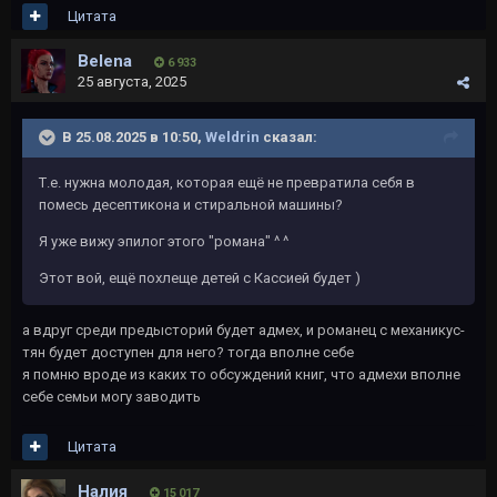
Цитата
Belena
6 933
25 августа, 2025
В 25.08.2025 в 10:50,
Weldrin
сказал:
Т.е. нужна молодая, которая ещё не превратила себя в
помесь десептикона и стиральной машины?
Я уже вижу эпилог этого "романа" ^ ^
Этот вой, ещё похлеще детей с Кассией будет )
а вдруг среди предысторий будет адмех, и романец с механикус-
тян будет доступен для него? тогда вполне себе
я помню вроде из каких то обсуждений книг, что адмехи вполне
себе семьи могу заводить
Цитата
Налия
15 017