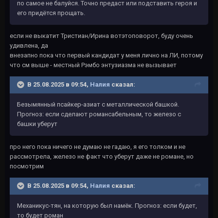
по самое не балуйся. Точно предаст или подставить героя и
его придётся прощать.
если не выкатит Тристиан/Ирина вотэтоповорот, буду очень
удивлена, да
внезапно пока что первый кандидат у меня лично на ЛИ, потому
что см выше - местный Рэмбо энтузиазма не вызывает
В 25.08.2025 в 09:54,
Налия
сказал:
Безымянный псайкер-азиат с металлической башкой.
Прогноз: если сделают романсабельным, то железо с
башки уберут
про него пока ничего не думаю не гадаю, я его толком и не
рассмотрела, железо не факт что уберут даже не романе, но
посмотрим
В 25.08.2025 в 09:54,
Налия
сказал:
Механикус-тян, на которую был намёк. Прогноз: если будет,
то будет роман