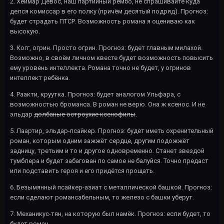
2. Хеймар Девос, наш партийный рембо, не спрашивайте куда
делся комиссар в его полку (причём десятый подряд). Прогноз:
будет страдать ПТСР. Возможность романа я оцениваю как
высокую.
3. Когг, огрин. Просто огрин. Прогноз: будет главным милахой.
Возможно, в своём личном квесте будет возможность повысить
ему уровень интеллекта. Романа точно не будет, у огринов
интеллект ребёнка.
4. Раакти, круутка. Прогноз: будет аналогом Ульфара, с
возможностью броманса. В роман не верю. Она ж ксенос. И не
эльдар
долбаные остроухие ксенофилы
.
5. Лаартир, эльдар-псайкер. Прогноз: будет иметь охренительный
роман, которым одним зажжёт сердце, другим подожжёт
задницу, третьим и то и другое одновременно. Станет звездой
тумблера и будет забагован по самое не балуйся. Точно предаст
или подставить героя и его придётся прощать.
6. Безымянный псайкер-азиат с металлической башкой. Прогноз:
если сделают романсабельным, то железо с башки уберут.
7. Механикус-тян, на которую был намёк. Прогноз: если будет, то
будет роман.