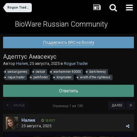
Rogue Trader
BioWare Russian Community
Поддержать BRC на Boosty
Адептус Амасекус
Автор
Налия
,
25 августа, 2025
в
Rogue Trader
owlcat games
owlcat
warhammer 40000
dark heresy
rogue trader
pathfinder
kingmaker
wrath of the righteous
Ответить
НАЗАД
ДАЛЕЕ
Страница 1 из 139
Налия
15 017
25 августа, 2025