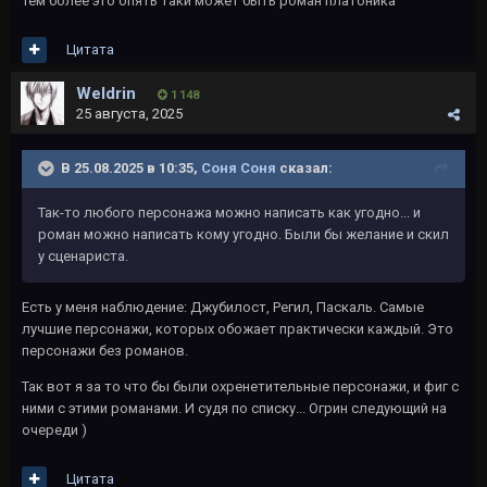
тем более это опять таки может быть роман платоника
Цитата
Weldrin
1 148
25 августа, 2025
В 25.08.2025 в 10:35,
Соня Соня
сказал:
Так-то любого персонажа можно написать как угодно... и
роман можно написать кому угодно. Были бы желание и скил
у сценариста.
Есть у меня наблюдение: Джубилост, Регил, Паскаль. Самые
лучшие персонажи, которых обожает практически каждый. Это
персонажи без романов.
Так вот я за то что бы были охренетительные персонажи, и фиг с
ними с этими романами. И судя по списку... Огрин следующий на
очереди )
Цитата