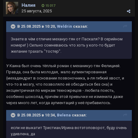
Налия
15 017
25 августа, 2025
В 25.08.2025 в 10:20,
Weldrin
сказал:
Знаете в чём отличие механус-тян от Паскаля? В серийном
номере! ) Сильно сомневаюсь что хоть у кого-то будет
желание трахать "тостер".
У Каина был очень тёплый роман с механикус-тян Фелицией.
Правда, она была молодая, мало аугментированная
(мехадендрит в основании позвоночника, а-ля гибкий хвост, и
что-то в мозгу, что позволяло её обходиться без сна) и
эксцентричная по меркам техножрецов - любила поесть,
особенно шоколад, причём этой привычке не изменила даже
через много лет, когда аугментаций у неё прибавилось.
В 25.08.2025 в 10:34,
Belena
сказал:
если не выкатит Тристиан/Ирина вотэтоповорот, буду очень
удивлена, да