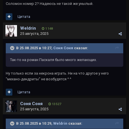
Соломон номер 2? Надеюсь не такой же унылый.
Цитата
Weldrin
1 148
25 августа, 2025
В 25.08.2025 в 10:27,
Соня Соня
сказал:
Так-то на роман Паскаля было много желающих.
Ну только если за некрона играть. Ни на что другое у него
"механо-дендриты" не возбудятся ^ ^
Цитата
Соня Соня
13 527
25 августа, 2025
В 25.08.2025 в 10:29,
Weldrin
сказал: