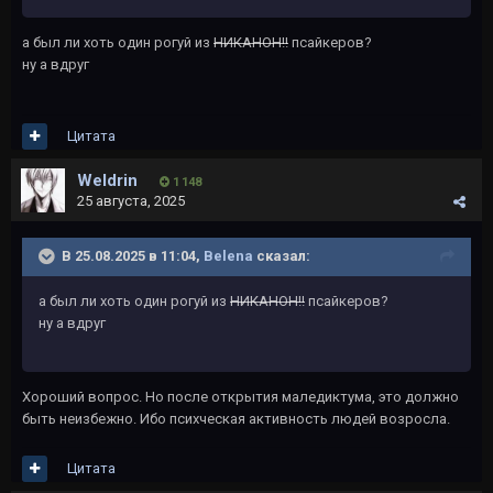
а был ли хоть один рогуй из
НИКАНОН!!
псайкеров?
ну а вдруг
Цитата
Weldrin
1 148
25 августа, 2025
В 25.08.2025 в 11:04,
Belena
сказал:
а был ли хоть один рогуй из
НИКАНОН!!
псайкеров?
ну а вдруг
Хороший вопрос. Но после открытия маледиктума, это должно
быть неизбежно. Ибо психческая активность людей возросла.
Цитата