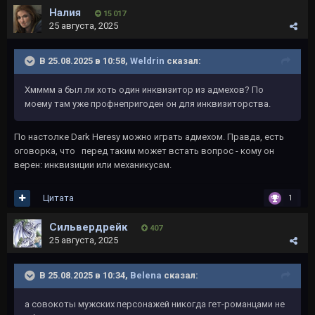
Налия
15 017
25 августа, 2025
В 25.08.2025 в 10:58,
Weldrin
сказал:
Хмммм а был ли хоть один инквизитор из адмехов? По
моему там уже профнепригоден он для инквизиторства.
По настолке Dark Heresy можно играть адмехом. Правда, есть
оговорка, что перед таким может встать вопрос - кому он
верен: инквизиции или механикусам.
Цитата
1
Сильвердрейк
407
25 августа, 2025
В 25.08.2025 в 10:34,
Belena
сказал:
а совокоты мужских персонажей никогда гет-романцами не