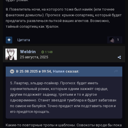
8. Повелитель ночи, на которого тоже был намёк (или точнее
фанатские домыслы). Прогноз: крынж-сопартиец, который будет
предлагать развлечься пыткой ваших агентов. Возможно,
тайный сопартиец как Уралон.
Цитата
1
Weldrin
1 148
25 августа, 2025
В 25.08.2025 в 09:54,
Налия
сказал:
5. Лаартир, эльдар-псайкер. Прогноз: будет иметь
охренительный роман, которым одним зажжёт сердце,
другим подожжёт задницу, третьим и то и другое
одновременно. Станет звездой тумблера и будет забагован
по самое не балуйся. Точно предаст или подставить героя и
его придётся прощать.
Какие-то повторные тропы и шаблоны. Совокоты вроде бы пока