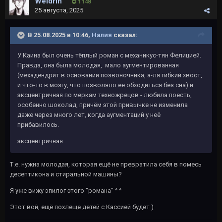
Weldrin
1 148
25 августа, 2025
В 25.08.2025 в 10:46,
Налия
сказал:
У Каина был очень тёплый роман с механикус-тян Фелицией.
Правда, она была молодая, мало аугментированная
(мехадендрит в основании позвоночника, а-ля гибкий хвост,
и что-то в мозгу, что позволяло её обходиться без сна) и
эксцентричная по меркам техножрецов - любила поесть,
особенно шоколад, причём этой привычке не изменила
даже через много лет, когда аугментаций у неё
прибавилось.
эксцентричная
Т.е. нужна молодая, которая ещё не превратила себя в помесь
десептикона и стиральной машины?
Я уже вижу эпилог этого "романа" ^ ^
Этот вой, ещё похлеще детей с Кассией будет )