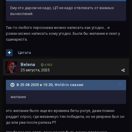
Ему это даром не надо, ЦП не надо отвлекать от важных
вычислений.
Так-то любого персонажа можно написать как угодно... и
роман можно написать кому угодно. Были бы желание и скил у
сценариста.
Цитата
Belena
6 933
25 августа, 2025
В 25.08.2025 в 10:20,
Weldrin
сказал:
желание
это желание было еще во времена беты рогуя, даже помню
реддит опрос, где механикус-тян победила, но не уверена был он
до или уже после релиза РТ