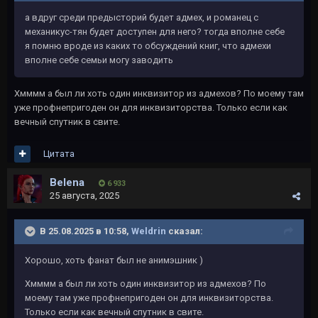
а вдруг среди предысторий будет адмех, и романец с
механикус-тян будет доступен для него? тогда вполне себе
я помню вроде из каких то обсуждений книг, что адмехи
вполне себе семьи могу заводить
Хмммм а был ли хоть один инквизитор из адмехов? По моему там
уже профнепригоден он для инквизиторства. Только если как
вечный спутник в свите.
Цитата
Belena
6 933
25 августа, 2025
В 25.08.2025 в 10:58,
Weldrin
сказал:
Хорошо, хоть фанат был не анимэшник )
Хмммм а был ли хоть один инквизитор из адмехов? По
моему там уже профнепригоден он для инквизиторства.
Только если как вечный спутник в свите.