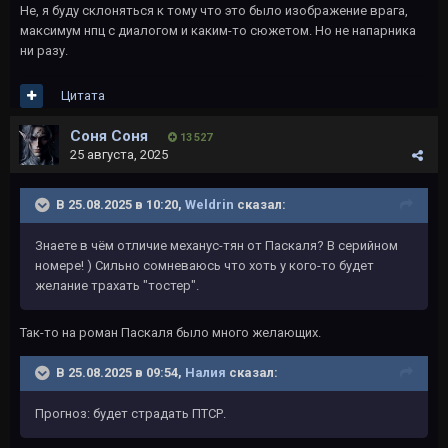
Не, я буду склоняться к тому что это было изображение врага,
максимум нпц с диалогом и каким-то сюжетом. Но не напарника
ни разу.
Цитата
Соня Соня
13 527
25 августа, 2025
В 25.08.2025 в 10:20,
Weldrin
сказал:
Знаете в чём отличие механус-тян от Паскаля? В серийном
номере! ) Сильно сомневаюсь что хоть у кого-то будет
желание трахать "тостер".
Так-то на роман Паскаля было много желающих.
В 25.08.2025 в 09:54,
Налия
сказал:
Прогноз: будет страдать ПТСР.