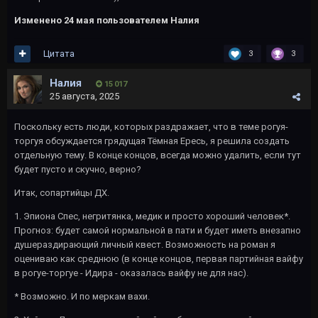
Изменено
24 мая
пользователем Налия
Цитата
3
3
Налия
15 017
25 августа, 2025
Поскольку есть люди, которых раздражает, что в теме рогуя-
торгуя обсуждается грядущая Тёмная Ересь, я решила создать
отдельную тему. В конце концов, всегда можно удалить, если тут
будет пусто и скучно, верно?
Итак, сопартийцы ДХ.
1. Эпиона Спес, негритянка, медик и просто хороший человек*.
Прогноз: будет самой нормальной в пати и будет иметь внезапно
душераздирающий личный квест. Возможность на роман я
оцениваю как среднюю (в конце концов, первая партийная вайфу
в рогуе-торгуе - Идира - оказалась вайфу не для нас).
* Возможно. И по меркам вахи.