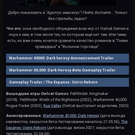
Добро пожаловать в "Адептус амасекус"! Пейте, болтайте... Только
без стрельбы, ладно?
Что это:
зона свободного обсуждения всех игр от Owlcat Games и
лора к ним, в том числе тех, по которым ещё нет тем. Или темы
есть, но вам очень хочется сравнить качество романов в "Гневе
праведных" и "Вольном торговце".
Warhammer 40000: Dark heresy Announcement Trailer
Warhammer 40,000: Dark Heresy Beta Gameplay Trailer
Gameplay Trailer | The Expanse: Osiris Reborn
Вышедшие игры Owlcat Games
: Pathfinder: Kingmaker
(2018), Pathfinder: Wrath of the Righteous (2022), Warhammer 40,000:
Rogue Trader (2023),
Rue Valley
(Owlcat выступает издателем, 2025)
Анонсированные
:
Warhammer 40,000: Dark Heresy
(дата выхода
неизвестна, закрытое бета-тестирование началось 21.05.36),
The
Expanse: Osiris Reborn
(дата выхода: весна 2027, закрытое бета-
тестирование: 22.04.26),