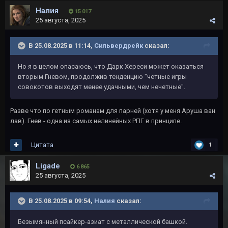
Налия
15 017
25 августа, 2025
В 25.08.2025 в 11:14,
Сильвердрейк
сказал:
Но я в целом опасаюсь, что Дарк Хереси может оказаться
вторым Гневом, продолжив тенденцию "четные игры
совокотов выходят менее удачными, чем нечетные".
Разве что по гетным романам для парней (хотя у меня Аруша ван
лав). Гнев - одна из самых нелинейных РПГ в принципе.
Цитата
1
Ligade
6 865
25 августа, 2025
В 25.08.2025 в 09:54,
Налия
сказал:
Безымянный псайкер-азиат с металлической башкой.