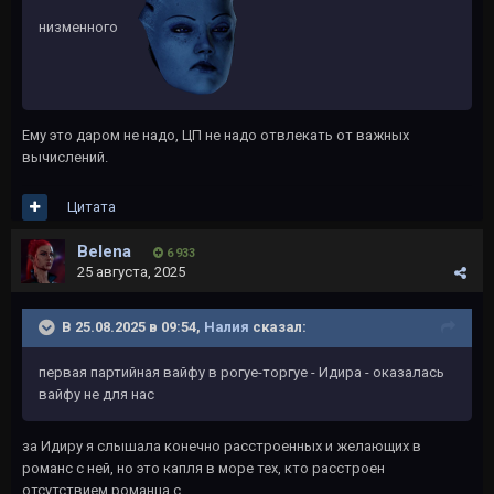
низменного
Ему это даром не надо, ЦП не надо отвлекать от важных
вычислений.
Цитата
Belena
6 933
25 августа, 2025
В 25.08.2025 в 09:54,
Налия
сказал:
первая партийная вайфу в рогуе-торгуе - Идира - оказалась
вайфу не для нас
за Идиру я слышала конечно расстроенных и желающих в
романс с ней, но это капля в море тех, кто расстроен
отсутствием романца с