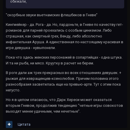
обижали,
"скорбные звуки вьетнамских флешбеков в Гневе"
Кингмейкер - да. Рога - да. Но, пардоньте, в Гневе по качеству гет-
романов для парней проехались с особым цинизмом. Либо
страшная, как смертный грех, Венду, либо абсолютно
инфантильная Аруша. А единственная по-настоящему красивая в
игре девушка - нувыпонели.
Пока что здесь женских персонажей в сопартийцах - одна штука.
И та ни рыба, ни мясо. Круутку в расчет не берем.
В роге дали аж трех прекрасных во всех отношениях девушек. +
рыжая для извращенцев-ксенолюбов. Причем половина этого
разнообразия засветилась еще на превью-арте. Тут с этим пока
негусто.
Но я в целом опасаюсь, что Дарк Хереси может оказаться
вторым Гневом, продолжив тенденцию "четные игры совокотов
выходят менее удачными, чем нечетные".
Цитата