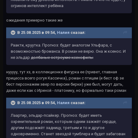
огринов интеллект ребёнка
ожидания примерно такие же
В 25.08.2025 в 09:54,
Налия
сказал:
Раакти, круутка. Прогноз: будет аналогом Ульфара, с
возможностью броманса. В роман не верю. Она ж ксенос. И
не эльдар
долбаные остроухие ксенофилы
нууууу, тут хз, в коллекционке фигурка ее (привет, главная
прицесса всего рогуя Кассичка), роман с птицем (и бест оф зе
бест персонажем эвер по версии бирки) уже был, могут дать,
даже если как с Ириной - платонику, но формально таки роман
В 25.08.2025 в 09:54,
Налия
сказал:
Лаартир, эльдар-псайкер. Прогноз: будет иметь
охренительный роман, которым одним зажжёт сердце,
другим подожжёт задницу, третьим и то и другое
одновременно. Станет звездой тумблера и будет забагован