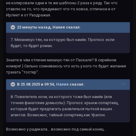
не копировали одни и те же шаблоны 2 раза к ряду. Так что
ставлю на то, что придумают что-то новое, отличное и от
Ирлиет и от Раздражая.
22 минуты назад, Налия сказал:
7. Механикус-тян, на которую был намёк. Прогноз: если
будет, то будет роман.
Знаете в чём отличие механус-тян от Паскаля? В серийном
номере! ) Сильно сомневаюсь что хоть у кого-то будет желание
трахать "тостер".
В 25.08.2025 в 09:54,
Налия
сказал:
8. Повелитель ночи, на которого тоже был намёк (или
точнее фанатские домыслы). Прогноз: крынж-сопартиец,
который будет предлагать развлечься пыткой ваших
агентов. Возможно, тайный сопартиец как Уралон.
Возможно у радикала... возможно под самый конец...