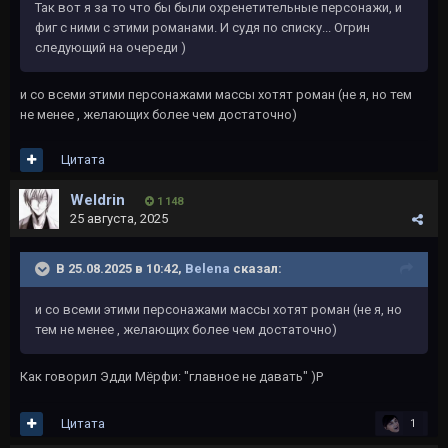
Так вот я за то что бы были охренетительные персонажи, и
фиг с ними с этими романами. И судя по списку... Огрин
следующий на очереди )
и со всеми этими персонажами массы хотят роман (не я, но тем
не менее , желающих более чем достаточно)
Цитата
Weldrin
1 148
25 августа, 2025
В 25.08.2025 в 10:42,
Belena
сказал:
и со всеми этими персонажами массы хотят роман (не я, но
тем не менее , желающих более чем достаточно)
Как говорил Эдди Мёрфи: "главное не давать" )Р
Цитата
1