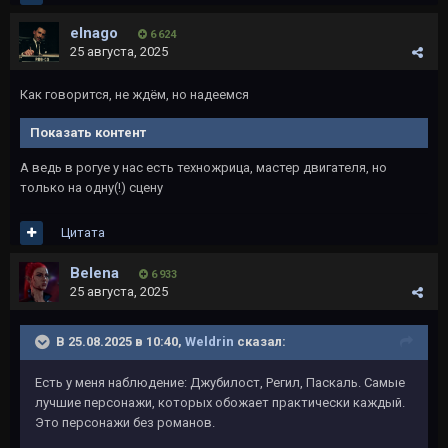
elnago
6 624
25 августа, 2025
Как говорится, не ждём, но надеемся
Показать контент
А ведь в рогуе у нас есть техножрица, мастер двигателя, но
только на одну(!) сцену
Цитата
Belena
6 933
25 августа, 2025
В 25.08.2025 в 10:40,
Weldrin
сказал:
Есть у меня наблюдение: Джубилост, Регил, Паскаль. Самые
лучшие персонажи, которых обожает практически каждый.
Это персонажи без романов.