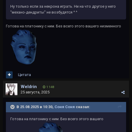
Ну только если за некрона играть. Ни на что другое у него
"механо-дендриты" не возбудятся ^ ^
Готова на платонику с ним. Без всего этого вашего низменного
Цитата
Weldrin
1 148
25 августа, 2025
В 25.08.2025 в 10:30,
Соня Соня
сказал:
Готова на платонику с ним. Без всего этого вашего