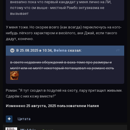
внезапно пока что первый кандидат у меня лично на ЛИ,
потому что см выше - местный Рэмбо энтузиазма не
вызывает
У меня тоже. Но скорее всего (как всегда) переключусь на кого-
нибудь лёгкого характером и весёлого, аки Джай, если такого
дадут, конечно.
В 25.08.2025 в 10:34,
Belena
сказал:
в свете недавних обсуждений в ваха-теме про
размеры
и
могёт
или
не могёт
некоторый потанцевал на романс есть
Роман: "Я тут сходил в подулей на охоту, пару притащил живыми.
Сдерём с них кожу вместе?"
Изменено
25 августа, 2025
пользователем Налия
Цитата