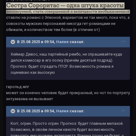
ставлю на романс с Эпионой, вариантов не так много, пока что, а
совокоты мужских персонажей никогда гет-романцами не
обижали, и количеством тем более (в отличие от)
В 25.08.2025 в 09:54,
Налия
сказал:
Хеймар Девос, наш партийный рембо, не спрашивайте куда
делся комиссар в его полку (причём десятый подряд).
Прогноз: будет страдать ПТСР. Возможность романа я
оцениваю как высокую
гарольд.жпг
может он конечно человек будет прекрасный, но чот по портрету
энтузиазма не вызывает
В 25.08.2025 в 09:54,
Налия
сказал:
Когг, огрин. Просто огрин. Прогноз: будет главным милахой.
Возможно, в своём личном квесте будет возможность
повысить ему уровень интеллекта. Романа точно не будет, у