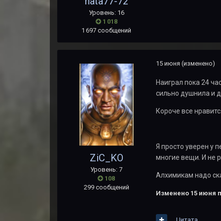
nata77-72
Уровень: 16
1 018
1 697 сообщений
15 июня
(изменено)
Наиграл пока 24 ча
сильно душнила и д
Короче все нравится
Я просто уверен у 
ZiC_KO
многие вещи. И не 
Уровень: 7
Алхимикам надо сказ
108
299 сообщений
Изменено
15 июня
п
Цитата