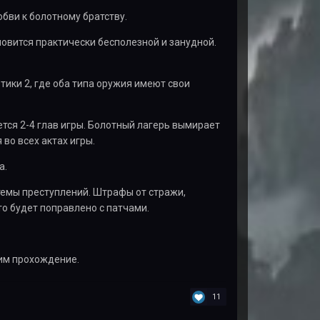
юбви к болотному братству.
новится практически бесполезной и занудной.
тики 2, где оба типа оружия имеют свои
ется 2-4 глав игры. Болотный лагерь вымирает
во всех актах игры.
а.
стемы преступлений. Штрафы от стражи,
то будет поправлено с патчами.
щим прохождение.
11