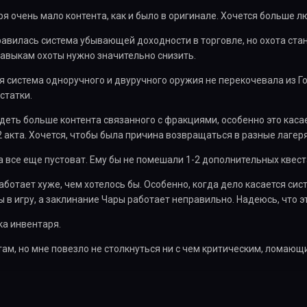
ря очень мало контента, как и было в оригинале. Хочется больше л
равилась система убывающей доходности в торговле, но охота ста
авыкам охоты нужно значительно снизить.
ая система одноручного и двуручного оружия не перекочевала из Го
статки.
идеть больше контента связанного с фракциями, особенно это каса
 акта. Хочется, чтобы была причина возвращаться в разные лагеря 
а все еще пустоват. Ему бы не помешали 1-2 дополнительных квест
работает хуже, чем хотелось бы. Особенно, когда дело касается си
ы в игру, а заклинание Чары работает неправильно. Надеюсь, что э
ка инвентаря.
и там, но мне повезло не столкнуться ни с чем критическим, ломаю