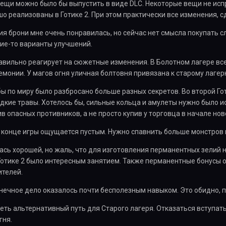
ещи можно было бы выпустить в виде DLC. Некоторые вещи не испр
о реализованы в Готике 2. При этом практически все изменения, 
ия брони мне очень понравилась, но сейчас нет смысла покупать с
ие-то варианты улучшений.
равильно реагирует на сюжетные изменения. В Болотном лагере в
монии. У магов огня уличная болтовня привязана к старому лагер
обы по миру было разбросано больше разных секретов. Во второй Го
едкие травы. Хотелось бы, сильные кольца и амулеты нужно было ис
в опасных противников, а не просто купив у торговца в начале нов
и конце игры ощущается пустым. Нужно спавнить больше монстров 
ась хорошей, но жаль, что для изготовления перманентных зелий н
Готике 2 было интересным занятием. Также перманентные бонусы о
ителей.
знечное дело оказалось почти бесполезным навыком. Это обидно, п
деть альтернативный путь для Старого лагеря. Отказаться вступат
гня.