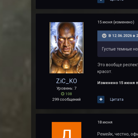
15 июня
(изменено)
В 12.06.2026 в 
Густые темные но
Это вообще респект
красот.
ZiC_KO
Изменено
15 июня
п
Уровень: 7
108
Цитата
299 сообщений
18 июня
Ремейк, честно, офи