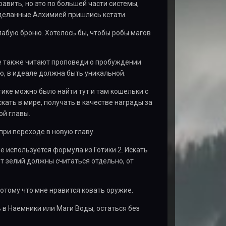
авить, но это по большей части системы,
сделанные Алхимией пришлись кстати.
лабую броню. Хотелось бы, чтобы робы магов
се также читают проповеди о пробуждении
ю, в идеале должна быть уникальной.
тике можно было найти тут и там кошельки с
кать в мире, получать в качестве награды за
ой главы.
при переходе в новую главу.
е используется формула из Готики 2. Искать
т зелий должны считаться отдельно, от
отому что мне нравится ковать оружие.
ь в Наемники или Маги Воды, остаться без