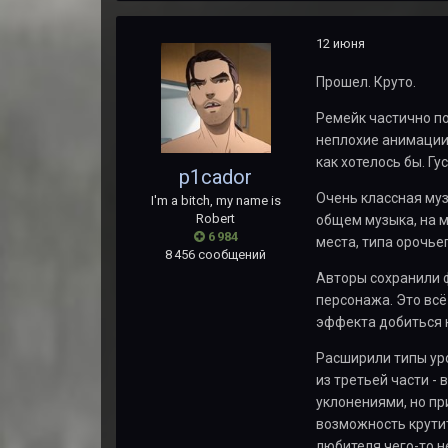
12 июня
Прошел. Круто.
Ремейк частично по
неплохие анимации 
как хотелось бы. Гу
p1cador
Очень классная муз
I'm a bitch, my name is
Robert
общем музыка, на м
6 984
места, типа орочье
8 456 сообщений
Авторы сохранили ф
персонажа. Это всё 
эффекта добиться не
Расширили типы ур
из третьей части -
уклонениями, но пр
возможность крутит
любителя чего-то н