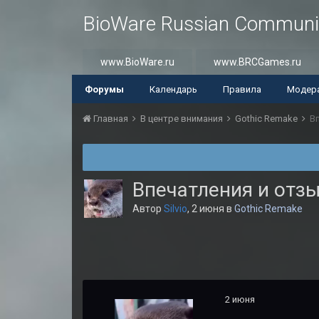
BioWare Russian Communi
www.BioWare.ru
www.BRCGames.ru
Форумы
Календарь
Правила
Модер
Главная
В центре внимания
Gothic Remake
В
Впечатления и отз
Автор
Silvio
,
2 июня
в
Gothic Remake
2 июня