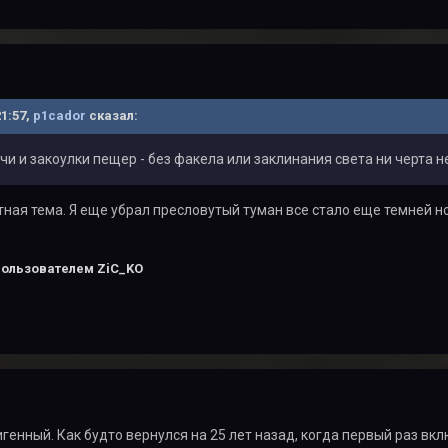
21:57,
p1cador
сказал:
чи и закоулки пещер - без факела или заклинания света ни черта не
ная тема. Я еще убрал пресловутый туман все стало еще темней но
ользователем ZiC_KO
генный. Как будто вернулся на 25 лет назад, когда первый раз вклю