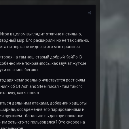
 Игра в целом выглядит отлично и стильно,
водный мир. Его расширили, но не так сильно,
та ни черта не видно, и это мне нравится.
иторах - а там наш старый добрый КайРо. В
Особенно мне понравилось, как звучат жуткие
ути по спине бегают.
годаря чему реально чувствуется рост силы
иях об Of Ash and Steel писал - там такого
еханику, как я понял.
литься дальними атаками, добавили хэдшоты
асширили, осовременив его парированиями и
ия оружием - банально выдав при прокачке
 им хоть кто-то пользовался? Это скорее на
 кулачников.