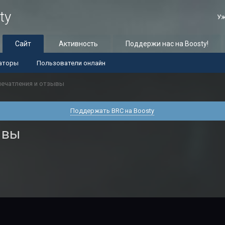
ty
Уж
Сайт
Активность
Поддержи нас на Boosty!
аторы
Пользователи онлайн
печатления и отзывы
Поддержать BRC на Boosty
ывы