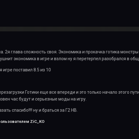
са. 2я глава сложность своя. Экономика и прокачка готика монстры
ушнит экономика в игре и взлом ну я перетерпел разобрался в об
 игре поставил 8.5 из 10
перезагрузки Готики еще все впереди и это только начало этого п
ровен час будут и серьезные моды на игру.
ать спасибо!!!! ну и браться за Г2 НВ.
ользователем ZiC_KO