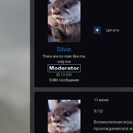
Цитата
Silvio
There are no men like me,
only me
13 690
5 083 сообщения
11 июня
9/10
Великолепная игра,
прохождения все же