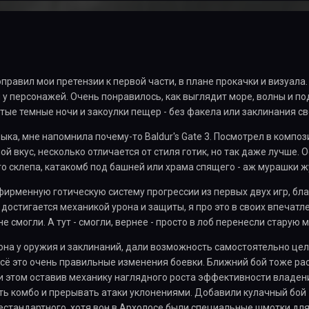
правил мои претензии к первой части, в плане прокачки и визуала.
у персонажей. Очень понравилось, как выглядит море, волны и под
стые темные ночи и закоулки пещер - без факела или заклинания све
ыка, мне напомнила почему-то Baldur's Gate 3. Посмотрел в композ
ой вкус, несколько отличается от стиля готик, но так даже лучше. 
го склепа, катакомб под башней или храма спящего - аж мурашки ж
ирменную готическую систему прогрессии из первых двух игр, бла
достигается механикой урона и защиты, я про это в своих впечатлен
 смогли. А тут - смогли, вернее - просто в лоб перенесли старую м
она у оружия и заклинаний, дали возможность самостоятельно це
 всё это очень правильные изменения боевки. Ближний бой тоже р
и этом оставив механику наглядного роста эффективности владен
ь комбо и прерывать атаки уклонениями. Добавили кулачный бой -
естандартного, хотя вон в Архолосе были специальные шмотки для