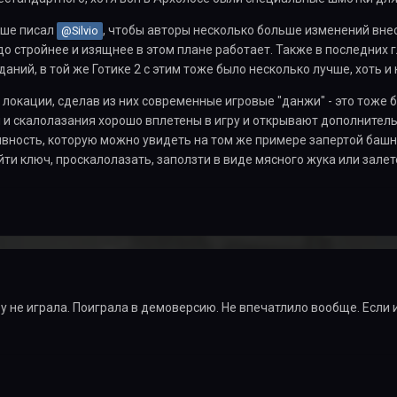
ыше писал
, чтобы авторы несколько больше изменений внес
@Silvio
до стройнее и изящнее в этом плане работает. Также в последних г
аний, в той же Готике 2 с этим тоже было несколько лучше, хоть и 
локации, сделав из них современные игровые "данжи" - это тоже 
и скалолазания хорошо вплетены в игру и открывают дополнитель
ность, которую можно увидеть на том же примере запертой башни
йти ключ, проскалолазать, заползти в виде мясного жука или залет
у не играла. Поиграла в демоверсию. Не впечатлило вообще. Если и