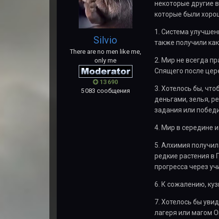
некоторые другие в
которые были хорош
1. Система улучшен
Silvio
также получили как
There are no men like me,
2. Мир не всегда п
only me
Спящего после цере
13 690
3. Хотелось бы, чт
5 083 сообщения
деньгами, зелья, р
задания или победи
4. Мир в середине 
5. Алхимия получил
редкие растения в 
прогресса через уч
6. К сожалению, ку
7. Хотелось бы уви
лагеря или магом О