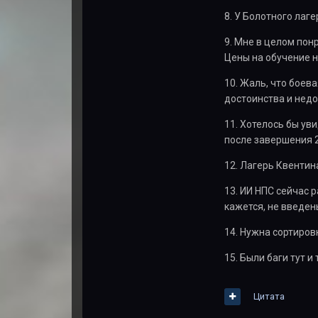
8. У Болотного лаге
9. Мне в целом пон
Цены на обучение н
10. Жаль, что боев
достоинства и недо
11. Хотелось бы ув
после завершения 2
12. Лагерь Квентин
13. ИИ НПС сейчас 
кажется, не введен
14. Нужна сортиров
15. Были баги тут 
Цитата