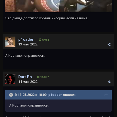
Это днище достигло уровня Хиссрич, если не ниже.
p1cador
6 984
13 мая, 2022
А Кортане понравилось.
Dart Ph
16 027
14 мая, 2022
В 13.05.2022 в 18:00,
p1cador
сказал:
А Кортане понравилось.