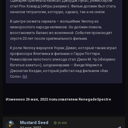
Сценарий оригинала написал Джордж Лукас, режиссёром
стал Рон Ховард («Игры разума»). Фильм должен был стать
началом тетралогии, которую, однако, так и не сняли.
В центре сюжета сериала — волшебник Уиллоу из
низкорослого народа нелвинов. Он должен помочь
восстановить баланс во вселенной. События происходят
спустя 20 лет после оригинального фильма.
К роли Уиллоу вернулся Уорик Дэвис, который также играл
профессора Флитвика в фильмах о Гарри Поттере.
Режиссёром пилотного эпизода стал Джон М. Чу («Безумно
богатые азиаты»), шоураннерами — Вэнди Марикл и
Джонатан Кэздан, который работал над фильмом «Хан
Соло».
(с)
Изменено
26 мая, 2022
пользователем RenegadeSpectre
Mustard Seed
25 604
31 мая, 2022