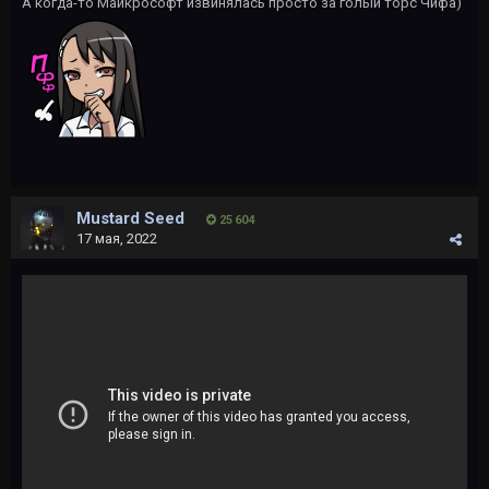
А когда-то Майкрософт извинялась просто за голый торс Чифа)
Mustard Seed
25 604
17 мая, 2022