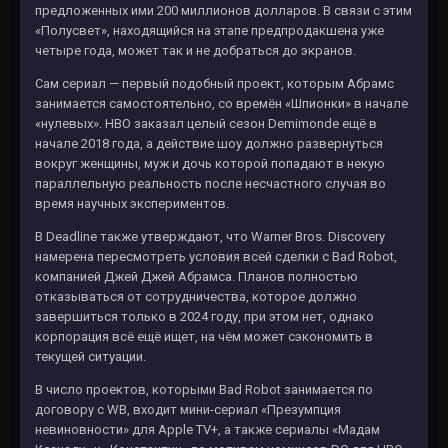
предложенных ими 200 миллионов долларов. В связи с этим
«Полусвет», находящийся на этапе предпродакшена уже
четыре года, может так и не добраться до экранов.
Сам сериал — первый подобный проект, которым Абрамс
занимается самостоятельно, со времён «Шпионки» в начале
«нулевых». HBO заказал целый сезон Demimonde ещё в
начале 2018 года, а действие шоу должно развернуться
вокруг женщины, муж и дочь которой попадают в некую
параллельную реальность после несчастного случая во
время научных экспериментов.
В Deadline также утверждают, что Warner Bros. Discovery
намерена пересмотреть условия всей сделки с Bad Robot,
компанией Джей Джей Абрамса. Планов полностью
отказываться от сотрудничества, которое должно
завершиться только в 2024 году, при этом нет, однако
корпорация всё ещё ищет, на чём может сэкономить в
текущей ситуации.
В число проектов, которыми Bad Robot занимается по
договору с WB, входит мини-сериал «Презумпция
невиновности» для Apple TV+, а также сериалы «Мадам