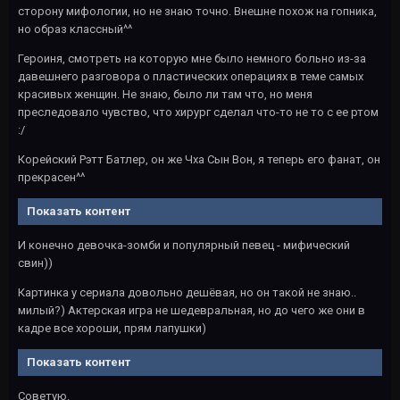
сторону мифологии, но не знаю точно. Внешне похож на гопника,
но образ классный^^
Героиня, смотреть на которую мне было немного больно из-за
давешнего разговора о пластических операциях в теме самых
красивых женщин. Не знаю, было ли там что, но меня
преследовало чувство, что хирург сделал что-то не то с ее ртом
:/
Корейский Рэтт Батлер, он же Чха Сын Вон, я теперь его фанат, он
прекрасен^^
Показать контент
И конечно девочка-зомби и популярный певец - мифический
свин))
Картинка у сериала довольно дешёвая, но он такой не знаю..
милый?) Актерская игра не шедевральная, но до чего же они в
кадре все хороши, прям лапушки)
Показать контент
Советую.