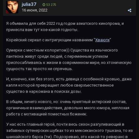
julia37
53 275
16 июня, 2022
Я объявила для себя 2022 год годом азиатского кинопрома, и
принесла вам тут кое-какой годноты.
Корейский сериал с интригующим названием "
Хваюги
"
Сумерки с местным колоритом)) Существа из языческого
пантеона живут среди людей, с переменным успехом
приспосабливаясь к жизни в современном мире, но хтоническую
сущность так просто не спрячешь.
И, конечно, как без этого, есть девица с особенной кровью, даже
капля которой превращает любое сверхъестественное
существо в наркомана в поисках дозы.
В общем, ничего нового, но: очень приятный актерский состав,
органичные взаимодействия, довольно много юмора, неплохая
работа с мотивацией поместных боженек.
У нас есть главный герой, почти весь сезон разгуливающий в
забавных сутенерских шубках то из мексиканского тушкана, то из
шанхайского барса (тм). Подозреваю, это какой-то реверанс в