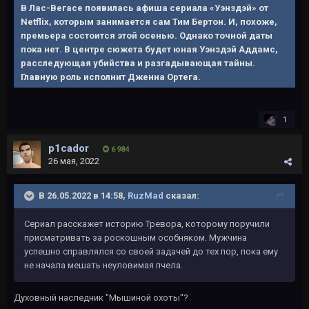
В Лас-Вегасе появилась афиша сериала «Уэнздэй» от
Netflix, которым занимается сам Тим Бертон. И, похоже,
премьера состоится этой осенью. Однако точной даты
пока нет. В центре сюжета будет юная Уэнздэй Аддамс,
расследующая убийства и разгадывающая тайны.
Главную роль исполнит Дженна Ортега.
1
p1cador
6 984
26 мая, 2022
В 26.05.2022 в 14:58,
RuzMad
сказал:
Сериал расскажет историю Тревора, которому поручили
присматривать за роскошным особняком. Мужчина
успешно справлялся со своей задачей до тех пор, пока ему
не начала мешать неуловимая пчела.
Духовный наследник "Мышиной охоты"?