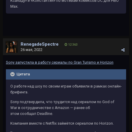
Ксанаду» и «Константин» по мотивам комиксов DC для HBO
Max.
RenegadeSpectre
12 363
26 мая, 2022
Sony запустила в работу сериалы по Gran Turismo и Horizon
Цитата
О работе над шоу по своим играм объявили в рамках онлайн-
брифинга.
Sony подтвердила, что трудится над сериалом по God of
War в сотрудничестве с Amazon — ранее об
этом сообщал Deadline.
Компания вместе с Netflix займётся сериалом по Horizon.