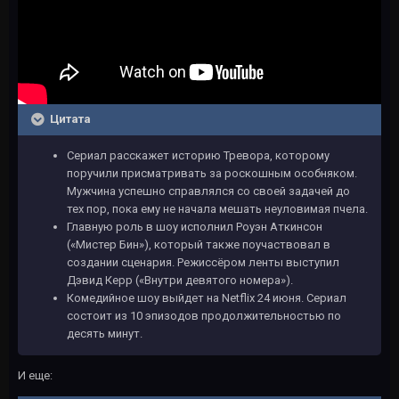
Цитата
Сериал расскажет историю Тревора, которому
поручили присматривать за роскошным особняком.
Мужчина успешно справлялся со своей задачей до
тех пор, пока ему не начала мешать неуловимая пчела.
Главную роль в шоу исполнил Роуэн Аткинсон
(«Мистер Бин»), который также поучаствовал в
создании сценария. Режиссёром ленты выступил
Дэвид Керр («Внутри девятого номера»).
Комедийное шоу выйдет на Netflix 24 июня. Сериал
состоит из 10 эпизодов продолжительностью по
десять минут.
И еще: