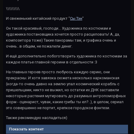
\\\\\\\\\
И свеженький китайский продукт "
Сы Тэн
"
Он такой красивый, господи... Художника по костюмам и
художника постановщика хочется просто расцеловать! А, да,
композитора тоже) Такие панорамы там, и графика очень и
очень.. в общем, не пожалели денег.
И ещё дополнительно побоготворить художника по костюмам за
каждое платье главной героини в отдельности
:3
На главных героев просто любуюсь каждую серию, они
прекрасны. И хотя завязка сюжета несколько наркоманская
(когда-то очень давно на землю упал космический корабль с
пришельцами, никто не выжил, но остатки их ДНК заставили
некоторые растения мутировать до разумных антропоморфных
форм - сценарист, чувак, какие грибы ты ел?..), в целом, сериал
это совершенно не портит, крепкое городское фэнтези.
Также рекомендую насладиться)
Показать контент