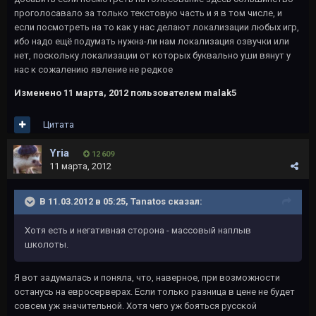
проголосавало за только текстовую часть и я в том числе, и
если посмотреть на то как у нас делают локализации любых игр,
ибо надо ещё подумать нужна-ли нам локализация озвучки или
нет, поскольку локализации от которых буквально уши вянут у
нас к сожалению явление не редкое
Изменено
11 марта, 2012
пользователем malak5
Цитата
Yria
12 609
11 марта, 2012
В 11.03.2012 в 05:25, Tanatos сказал:
Хотя есть и негативная сторона - массовый наплыв
школоты.
Я вот задумалась и поняла, что, наверное, при возможности
останусь на евросерверах. Если только разница в цене не будет
совсем уж значительной. Хотя чего уж бояться русской