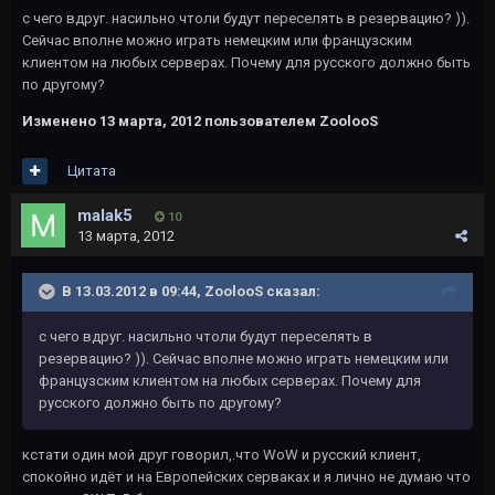
с чего вдруг. насильно чтоли будут переселять в резервацию? )).
Сейчас вполне можно играть немецким или французским
клиентом на любых серверах. Почему для русского должно быть
по другому?
Изменено
13 марта, 2012
пользователем ZoolooS
Цитата
malak5
10
13 марта, 2012
В 13.03.2012 в 09:44, ZoolooS сказал:
с чего вдруг. насильно чтоли будут переселять в
резервацию? )). Сейчас вполне можно играть немецким или
французским клиентом на любых серверах. Почему для
русского должно быть по другому?
кстати один мой друг говорил,.что WoW и русский клиент,
спокойно идёт и на Европейских серваках и я лично не думаю что