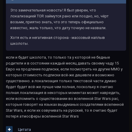
Это замечательная новость! Я был уверен, что
локализацией TOR займутся рано или поздно, но, чёрт
возьми, приятно знать, что это теперь официально
известно, жаль только, что дату точную не назвали.
Хотя есть и негативная сторона - массовый наплыв
школоты.
если и будет школота, то только та у которой не бедные
родители и в состоянии каждый месяц давать своему чаду 15
Евро на продление подписки, если посмотреть на другие ММО у
которых стоимость подписки всё-же дешевле и возможно
существенно. а локализация только текстовой части думаю
будет будет всё-же лучше чем полная, поскольку я считаю
полная локализация в некоторых моментах может навредить,
если вспомнить о существовании во вселенной Star Wars рас,
которые говорят на языках выдуманых создателями вселенной
Star Wars, и если их озвучивать на русский, то я считаю будет
потеря атмосферы вселенной Star Wars
Цитата