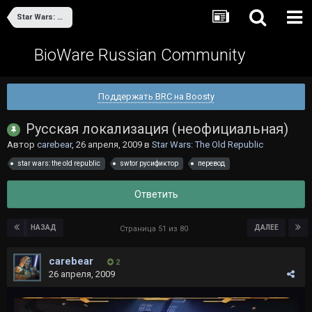
Star Wars: The Old Republic
BioWare Russian Community
Поддержать BRC на Boosty
Русская локализация (неофициальная)
Автор
carebear
,
26 апреля, 2009
в
Star Wars: The Old Republic
star wars: the old republic
swtor русификтор
перевод
Ответить
НАЗАД
ДАЛЕЕ
Страница 51 из 80
carebear
2
26 апреля, 2009