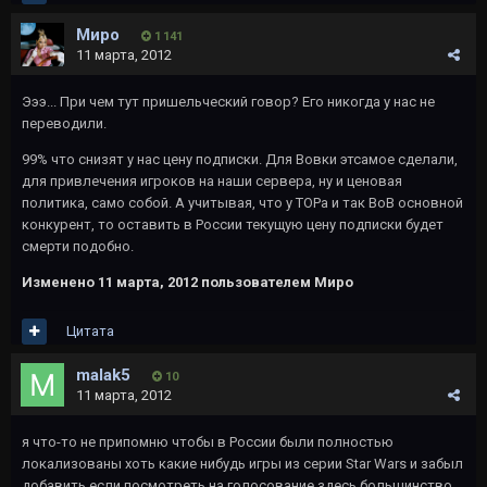
Миро
1 141
11 марта, 2012
Эээ... При чем тут пришельческий говор? Его никогда у нас не
переводили.
99% что снизят у нас цену подписки. Для Вовки этсамое сделали,
для привлечения игроков на наши сервера, ну и ценовая
политика, само собой. А учитывая, что у ТОРа и так ВоВ основной
конкурент, то оставить в России текущую цену подписки будет
смерти подобно.
Изменено
11 марта, 2012
пользователем Миро
Цитата
malak5
10
11 марта, 2012
я что-то не припомню чтобы в России были полностью
локализованы хоть какие нибудь игры из серии Star Wars и забыл
добавить если посмотреть на голосование здесь большинство