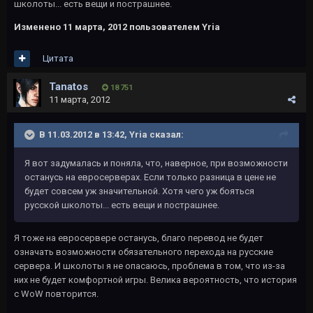
школоты... есть вещи и пострашнее.
Изменено
11 марта, 2012
пользователем Yria
Цитата
Tanatos
18 751
11 марта, 2012
В 11.03.2012 в 13:42, Yria сказал:
Я вот задумалась и поняла, что, наверное, при возможности
останусь на евросерверах. Если только разница в цене не
будет совсем уж значительной. Хотя чего уж бояться
русской школоты... есть вещи и пострашнее.
Я тоже на евросервере останусь, благо перевод не будет
означать возможности обязательного перехода на русские
сервера. И школоты я не опасаюсь, проблема в том, что из-за
них не будет комфортной игры. Велика вероятность, что история
с WoW повторится.