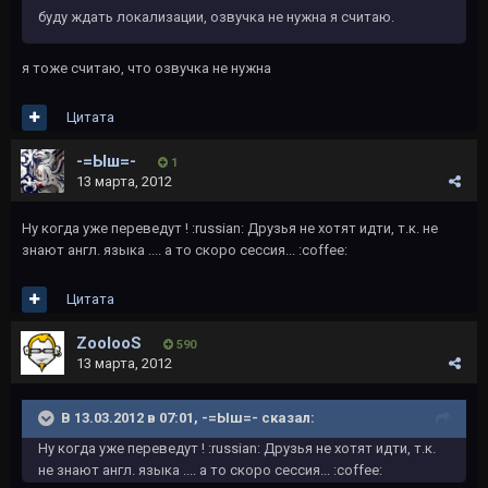
буду ждать локализации, озвучка не нужна я считаю.
я тоже считаю, что озвучка не нужна
Цитата
-=Ыш=-
1
13 марта, 2012
Ну когда уже переведут ! :russian: Друзья не хотят идти, т.к. не
знают англ. языка .... а то скоро сессия... :coffee:
Цитата
ZoolooS
590
13 марта, 2012
В 13.03.2012 в 07:01, -=Ыш=- сказал:
Ну когда уже переведут ! :russian: Друзья не хотят идти, т.к.
не знают англ. языка .... а то скоро сессия... :coffee: