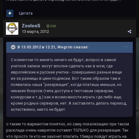
Цитата
ZoolooS
590
13 марта, 2012
В 13.03.2012 в 12:21, Wegrim сказал:
С клиентом-то менять ничего не будут, вопрос в самой
учетной записи: могут вполне сделать как в wow, где
европейские и русские учетки - совершенно разные вещи
из-за разницы в цене подписки. Вот таким образом там и
появилась наша "резервация", когда платишь меньше, но
никаких бонусов (типа доступа к тестовым серверам,
конкурсам и т.д.) как и возможности играть где либо еще,
кроме родных серверов, нет. А заставлять делать переход,
естественно, никто не будет.
с таким то вариантом понятно, но саму локализацию при таком
раскладе очень наврятли оставят ТОЛЬКО для резервации. Так
что просто те кто не захочет платить 15евро пойдут играть на