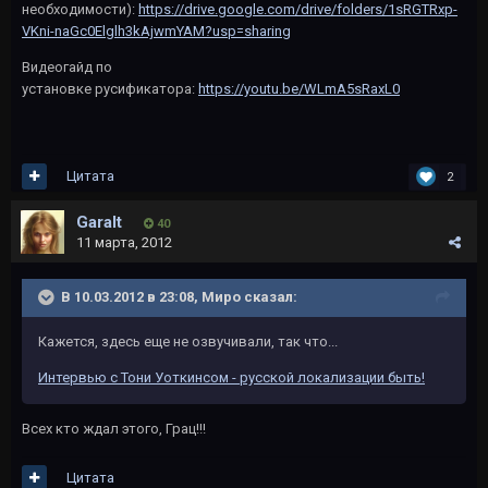
необходимости):
https://drive.google.com/drive/folders/1sRGTRxp-
VKni-naGc0Elglh3kAjwmYAM?usp=sharing
Видеогайд по
установке русификатора:
https://youtu.be/WLmA5sRaxL0
Цитата
2
Garalt
40
11 марта, 2012
В 10.03.2012 в 23:08, Миро сказал:
Кажется, здесь еще не озвучивали, так что...
Интервью с Тони Уоткинсом - русской локализации быть!
Всех кто ждал этого, Грац!!!
Цитата