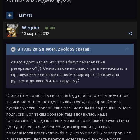
с нашим SW:ToR будет по другому
Цитата
Wegrim
700
13 марта, 2012
В 13.03.2012 в 09:44, ZoolooS сказал:
с чего вдруг. насильно чтоли будут переселять в
резервацию? )). Сейчас вполне можно играть немецким или
французским клиентом на любых серверах. Почему для
русского должно быть по другому?
С клиентом-то менять ничего не будут, вопрос в самой учетной
записи: могут вполне сделать как в wow, где европейские и
русские учетки - совершенно разные вещи из-за разницы в цене
подписки. Вот таким образом там и появилась наша
"резервация", когда платишь меньше, но никаких бонусов (типа
доступа к тестовым серверам, конкурсам и т.д.) как и
возможности играть где либо еще, кроме родных серверов, нет.
А заставлять делать переход, естественно, никто не будет.