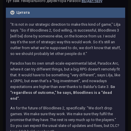
Тут зам. генерального директора Paradox
выдал базу
Цитата
"It is not in our strategic direction to make this kind of game," Lilja
says. "So if Bloodlines 2, God willing, is successful, Bloodlines 3
[will be] done by someone else, on the licence from us. I would
say it's the sort of strategic way this would work. So it's still an
outlier from what we're supposed to do, we don't know that stuff,
so we should probably let other people do it."
Paradox has its own small-scale experimental label, Paradox Arc,
where it can try different things, but a big RPG doesn't remotely fit
that. It would have to be something "very different", says Lilja, like
a CRPG, but even that's a "big investment", and nowadays
expectations are higher than ever thanks to Baldur's Gate 3.
So
"regardless of outcome," he says, Bloodlines is a "dead
end".
As for the future of Bloodlines 2, specifically: "We don't drop
games. We make sure they work. We make sure they fulfil the
promise that they have. The rest is very much up to the players."
So you can expect the usual slate of updates and fixes, but DLC?