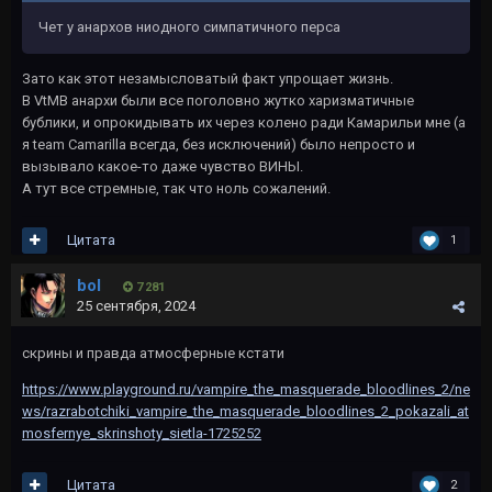
Чет у анархов ниодного симпатичного перса
Зато как этот незамысловатый факт упрощает жизнь.
В VtMB анархи были все поголовно жутко харизматичные
бублики, и опрокидывать их через колено ради Камарильи мне (а
я team Camarilla всегда, без исключений) было непросто и
вызывало какое-то даже чувство ВИНЫ.
А тут все стремные, так что ноль сожалений.
Цитата
1
bol
7 281
25 сентября, 2024
cкрины и правда атмосферные кстати
https://www.playground.ru/vampire_the_masquerade_bloodlines_2/ne
ws/razrabotchiki_vampire_the_masquerade_bloodlines_2_pokazali_at
mosfernye_skrinshoty_sietla-1725252
Цитата
2