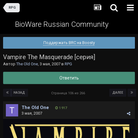
RPG
BioWare Russian Community
Поддержать BRC на Boosty
Vampire The Masquerade [серия]
Автор
The Old One
,
3 мая, 2007
в
RPG
Ответить
НАЗАД
ДАЛЕЕ
Страница 106 из 266
The Old One
1 917
3 мая, 2007