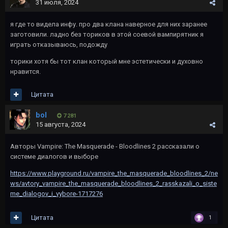
31 июля, 2024
я где то видела инфу. про два клана наверное для них заранее
заготовили. ладно без ториков в этой соевой вампирятник я
играть отказываюсь, подожду
торики хотя бы тот клан который мне эстетически и духовно
нравится.
Цитата
bol
7 281
15 августа, 2024
Авторы Vampire: The Masquerade - Bloodlines 2 рассказали о
системе диалогов и выборе
https://www.playground.ru/vampire_the_masquerade_bloodlines_2/ne
ws/avtory_vampire_the_masquerade_bloodlines_2_rasskazali_o_siste
me_dialogov_i_vybore-1717276
Цитата
1