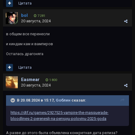
Цитата
bol
7 281
20 августа, 2024
в общем все перенесли
и киндам кам и вампиров
Осталась драгоняга
Цитата
Easmear
1 800
20 августа, 2024
В 20.08.2024 в 15:17,
Gоблин
сказал:
https://dtf.ru/games/2927525-vampire-the-masquerade-
bloodlines-2-perenesli-na-pervuyu-polovinu-2025-goda
А разве до этого была объявлена конкретная дата релиза?