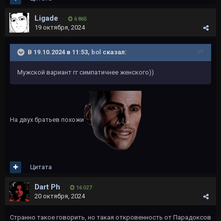
Ligade
6 865
19 октября, 2024
В 19.10.2024 в 11:53,
bol
сказал:
Мужской вариант гг симпатичнее женского))
На двух братьев похожи
Цитата
Dart Ph
16 027
20 октября, 2024
Странно такое говорить, но такая откровенность от Парадоксов