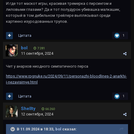
И где тот маскот игры, красивая тремерка с пирсингом и
лиловыми глазами? Да и тот полудурок-убивашка малкашик,
который в том дебильном трейлере выплясывал среди
картинно изуродованных трупов.
Цитата
1
bol
7 281
11 сентября, 2024
Чет у анархов ниодного симпатичного перса
https://www.rpgnuke.ru/2024/09/11/personazhi-bloodlines-2-anarkhi-
i-nezavisimye.html
Цитата
1
Shellty
66 260
12 сентября, 2024
В 11.09.2024 в 18:33,
bol
сказал: