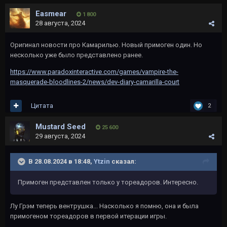
Easmear
1 800
28 августа, 2024
Оригинал новости про Камарилью. Новый примоген один. Но
несколько уже было представлено ранее.
https://www.paradoxinteractive.com/games/vampire-the-
masquerade-bloodlines-2/news/dev-diary-camarilla-court
Цитата
2
Mustard Seed
25 600
29 августа, 2024
В 28.08.2024 в 18:48,
Ytzin
сказал:
Примоген представлен только у тореадоров. Интересно.
Лу Грэм теперь вентрушка... Насколько я помню, она и была
примогеном тореадоров в первой итерации игры.