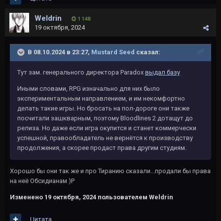
Weldrin
1 148
19 октября, 2024
В 08.10.2024 в 23:27,
Mustard Seed
сказал:
Тут зам. генерального директора Paradox
выдал базу
Иными словами, RPG изначально для них было
экспериментальным направлением, и им некомфортно
делать такие игры. Но бросать на пол-дороге они также
посчитали зашкварным, поэтому Bloodlines 2 дотащут до
релиза. Но даже если игра окупится и станет коммерчески
успешной, правообладатель не вернётся к производству
продолжения, а скорее продаст права другим студиям.
Хорошо бы они так же и про Тиранию сказали...продали бы права
на неё Обсидианам )Р
Изменено
19 октября, 2024
пользователем Weldrin
Цитата