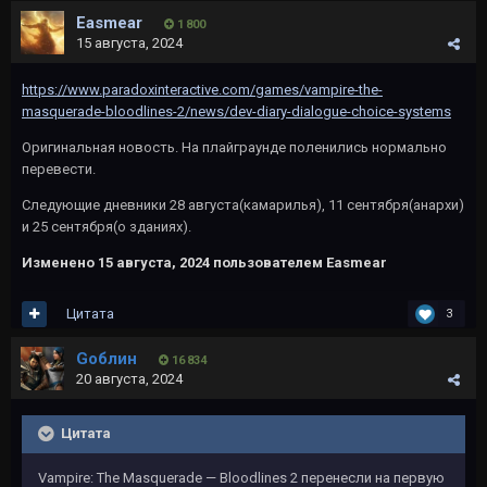
Easmear
1 800
15 августа, 2024
https://www.paradoxinteractive.com/games/vampire-the-
masquerade-bloodlines-2/news/dev-diary-dialogue-choice-systems
Оригинальная новость. На плайграунде поленились нормально
перевести.
Следующие дневники 28 августа(камарилья), 11 сентября(анархи)
и 25 сентября(о зданиях).
Изменено
15 августа, 2024
пользователем Easmear
Цитата
3
Gоблин
16 834
20 августа, 2024
Цитата
Vampire: The Masquerade — Bloodlines 2 перенесли на первую