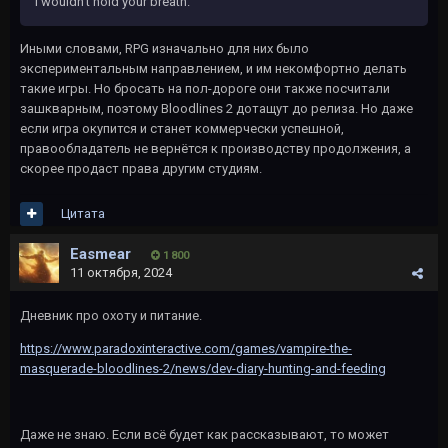
I wouldn't hold your breath.
Иными словами, RPG изначально для них было
экспериментальным направлением, и им некомфортно делать
такие игры. Но бросать на пол-дороге они также посчитали
зашкварным, поэтому Bloodlines 2 дотащут до релиза. Но даже
если игра окупится и станет коммерчески успешной,
правообладатель не вернётся к производству продолжения, а
скорее продаст права другим студиям.
Цитата
Easmear
1 800
11 октября, 2024
Дневник про охоту и питание.
https://www.paradoxinteractive.com/games/vampire-the-
masquerade-bloodlines-2/news/dev-diary-hunting-and-feeding
Даже не знаю. Если всë будет как рассказывают, то может