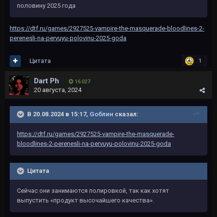
половину 2025 года
https://dtf.ru/games/2927525-vampire-the-masquerade-bloodlines-2-
perenesli-na-pervuyu-polovinu-2025-goda
Цитата
1
Dart Ph
16 027
20 августа, 2024
В 20.08.2024 в 15:17,
Gоблин
сказал:
https://dtf.ru/games/2927525-vampire-the-masquerade-
bloodlines-2-perenesli-na-pervuyu-polovinu-2025-goda
Цитата
Сейчас они занимаются полировкой, так как хотят
выпустить «продукт высочайшего качества».