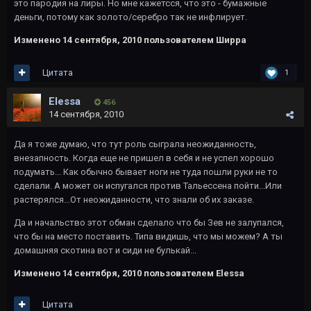
это пародия на лиры. Но мне кажетсся, что это - бумажные
деньги, потому как золото/серебро так не инфлирует.
Изменено
14 сентября, 2010
пользователем Ширра
Цитата
1
Elessa
456
14 сентября, 2010
Да я тоже думаю, что тут роль сыграла неожиданность,
внезапность. Когда еще не пришел в себя и не успел хорошо
подумать... Как обычно бывает ноги не туда пошли руки не то
сделали. А может он испугался против Тальессена пойти...Или
растерялся...От неожиданности, что знали об их заказе.
Да и начальство этот обман сделало что бы Зев не залупался,
что бы на место поставить. Типа видишь, что мы можем? А ты
домашняя скотина вот и сиди не булькай...
Изменено
14 сентября, 2010
пользователем Elessa
Цитата