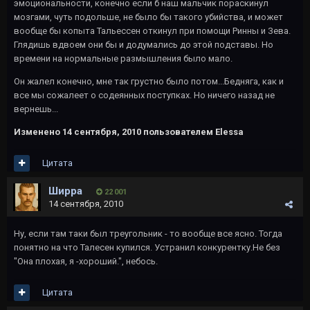
эмоциональности, конечно если б наш мальчик пораскинул
мозгами, чуть подольше, не было бы такого убийства, и может
вообще бы копыта Тальессен откинул при помощи Ринны и Зева.
Глядишь вдвоем они бы и додумались до этой подставы. Но
времени на нормальные размышления было мало.
Он жалел конечно, мне так грустно было потом...Бедняга, как и
все мы сожалеет о содеянных поступках. Но ничего назад не
вернешь...
Изменено
14 сентября, 2010
пользователем Elessa
Цитата
Ширра
22 001
14 сентября, 2010
Ну, если там таки был треугольник - то вообще все ясно. Тогда
понятно на что Талесен купился. Устранил конкурентку.Не без
"Она плохая, я -хороший.", небось.
Цитата