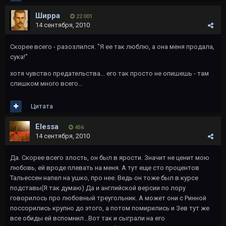
Ширра
22 001
14 сентября, 2010
Скорее всего - разозлился. "Я ее так люблю, а она меня продала,
сука!"
хотя чувство предательства... его так просто не опишешь - там
слишком много всего...
Цитата
Elessa
456
14 сентября, 2010
Да. Скорее всего злость, он был в ярости. Значит не ценит мою
любовь, ей вроде плевать на меня. А тут еще сто процентов
Тальессен напел на ушко, про нее. Ведь он тоже был в курсе
подставы(Я так думаю) Да и английской версии по лору
говорилось про любовный треугольник. А может они с Ринной
поссорились крупно до этого, а потом помирились и Зев тут же
все обиды ей вспомнил...Вот так и сыграли на его