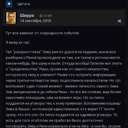
Цитата
Ширра
22 001
14 сентября, 2010
Тут все зависит от очередности событий.
Я вижу их так:
Тал "раскрыл глаза" Зеву уже по дороге на задание, иначе все
разборки с Риной происходили не там, а в тихом и уютном месте
каком-нибудь, без шуму и пыли. Откуда вообще Талесен мог знать
о "предательстве" Рины, кроме как от самого начальства,
которое эту липу и слепило? Разве что получить информацию
через третье-четвертое лицо, подосланное начальством. Но тут
всплывает один тонкий момент - именно личность самого Зева.
Зев эмоционален и до гибели Рины - по его же словам, еще более
заносчиво-показушен, чем на момент игры. Но он легко
поддается на уговоры тех, к кому привязан. Вспоминаем кошмар
Зева в башне - он пожалуй единственный, кто верит ГГ почти
сразу, что это сон. Он легко поддается на здравые уговоры. То
есть для того чтоб план не сработал было достаточно
поговорить Зеву и Рине нормально и не на бегу - и она бы, скорее