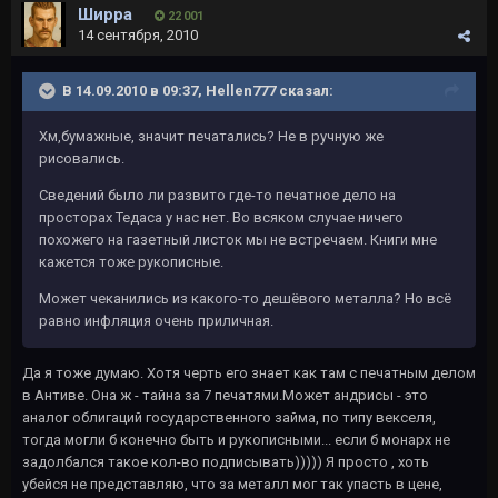
Ширра
22 001
14 сентября, 2010
В 14.09.2010 в 09:37, Hellen777 сказал:
Хм,бумажные, значит печатались? Не в ручную же
рисовались.
Сведений было ли развито где-то печатное дело на
просторах Тедаса у нас нет. Во всяком случае ничего
похожего на газетный листок мы не встречаем. Книги мне
кажется тоже рукописные.
Может чеканились из какого-то дешёвого металла? Но всё
равно инфляция очень приличная.
Да я тоже думаю. Хотя черть его знает как там с печатным делом
в Антиве. Она ж - тайна за 7 печатями.Может андрисы - это
аналог облигаций государственного займа, по типу векселя,
тогда могли б конечно быть и рукописными... если б монарх не
задолбался такое кол-во подписывать))))) Я просто , хоть
убейся не представляю, что за металл мог так упасть в цене,