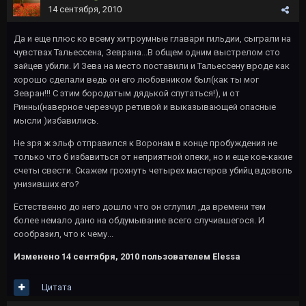
14 сентября, 2010
Да и еще плюс ко всему хитроумные главари гильдии, сыграли на
чувствах Тальессена, Зеврана...В общем одним выстрелом сто
зайцев убили. И Зева на место поставили и Тальессену вроде как
хорошо сделали ведь он его любовником был(как ты мог
Зевран!!! С этим бородатым дядькой спутаться!), и от
Ринны(наверное черезчур ретивой и выказывающей опасные
мысли )избавились.
Не зря ж эльф отправился к Воронам в конце пробуждения не
только что б избавиться от неприятной опеки, но и еще кое-какие
счеты свести. Скажем грохнуть четырех мастеров убийц вдоволь
унизивших его?
Естественно до него дошло что он сглупил ,да времени тем
более немало дано на обдумывание всего случившегося. И
сообразил, что к чему...
Изменено
14 сентября, 2010
пользователем Elessa
Цитата