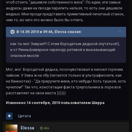
чтоб стоить "дешевле собственного веса". По идее, эти самые
андрисы даже на гвозди перелить нельзя, то есть они дешевле
медных. Мне проще представить примитивный печатный станок,
чем то, из чего это можно было бы отлить.
В 14.09.2010 в 09:46, Elessa сказал:
как ты мог Зевран!!! С этим бородатым дядькой спутаться!),
и от Ринны(наверное черезчур ретивой и выказывающей
опасные мысли
Мог, мог. Бородатый дядька, посочувствовал и напоил горячим
чайком. У Зева ж на лбу (читается только в ультрафиолете, как
на банкнотах) - "Да приручите меня, кто нибудь! Хоть тушкой, хоть
чучелом!" Так что, констатация факта треугольника в лоре все
расставляет на свои места ))))))
Изменено
14 сентября, 2010
пользователем Ширра
Цитата
Elessa
456