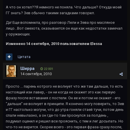
А что он хотел??Я немного не поняла. Что дальше? Откуда моей
ГГ знать? Зев обычно такими загадками говорил.
Да! Еще вспомнила, про разговор Лели и Зева про масляное
лицо...Вот смехота, оказывается он еще как недостатки замечал
у оружающих.
Изменено
14 сентября, 2010
пользователем Elessa
Цитата
Ширра
22 001
14 сентября, 2010
Просто ... парень котрого не волнует что же там дальше, то есть
настоящий изи лавер, - он ни когда не скажет это как первую
фразу после вставания с постели. Он ее и потом не скажет - его
"дальше" не волнует в принципе. Я конечно могу поверить, то Зев
и ГГ настолько могучи, что до утра гоняли стаей тучи, потом день
спали невылазно, а он где-то там проснулся за полдень ,
подумал оценил и решил все прояснить, с тем и лег досыпать. Но
что-то не верится. Скорее всего - это первая фраза сразу после,