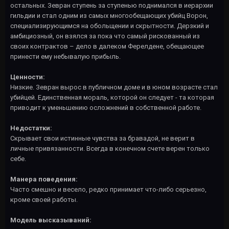
остальных. Зевран ступень за ступенью поднимался в иерархии
гильдии и стал одним из самых многообещающих убийц Ворон,
специализирующимся на обольщении и скрытности. Дерзкий и
амбициозный, он взялся за пока что самый рискованный из
своих контрактов – дело в далеком Ферелдене, обещающее
принести ему небывалую прибыль.
Ценности:
Низкие. Зевран вырос в публичном доме и в юном возрасте стал
убийцей. Единственная мораль, которой он следует - та которая
приводит к уменьшению осложнений в собственной работе.
Недостатки:
Скрывает свои истинные чувства за бравадой, не верит в
личные привязанности. Всегда в конечном счете верен только
себе.
Манера поведения:
Часто смешно и весело, редко принимает что-либо серьезно,
кроме своей работы.
Модель высказываний: