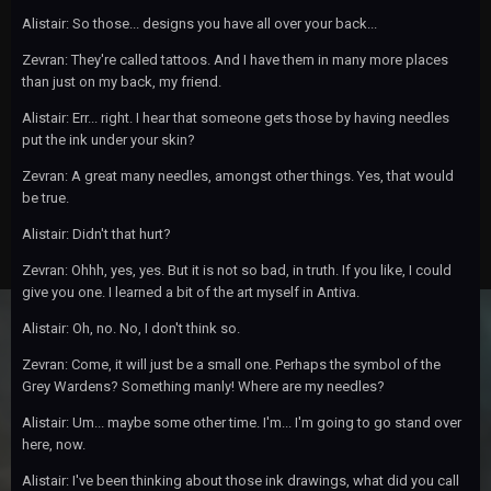
Alistair: So those... designs you have all over your back...
Zevran: They're called tattoos. And I have them in many more places
than just on my back, my friend.
Alistair: Err... right. I hear that someone gets those by having needles
put the ink under your skin?
Zevran: A great many needles, amongst other things. Yes, that would
be true.
Alistair: Didn't that hurt?
Zevran: Ohhh, yes, yes. But it is not so bad, in truth. If you like, I could
give you one. I learned a bit of the art myself in Antiva.
Alistair: Oh, no. No, I don't think so.
Zevran: Come, it will just be a small one. Perhaps the symbol of the
Grey Wardens? Something manly! Where are my needles?
Alistair: Um... maybe some other time. I'm... I'm going to go stand over
here, now.
Alistair: I've been thinking about those ink drawings, what did you call