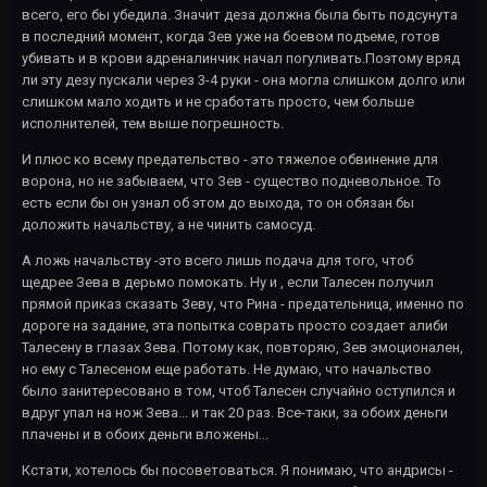
всего, его бы убедила. Значит деза должна была быть подсунута
в последний момент, когда Зев уже на боевом подъеме, готов
убивать и в крови адреналинчик начал погуливать.Поэтому вряд
ли эту дезу пускали через 3-4 руки - она могла слишком долго или
слишком мало ходить и не сработать просто, чем больше
исполнителей, тем выше погрешность.
И плюс ко всему предательство - это тяжелое обвинение для
ворона, но не забываем, что Зев - существо подневольное. То
есть если бы он узнал об этом до выхода, то он обязан бы
доложить начальству, а не чинить самосуд.
А ложь начальству -это всего лишь подача для того, чтоб
щедрее Зева в дерьмо помокать. Ну и , если Талесен получил
прямой приказ сказать Зеву, что Рина - предательница, именно по
дороге на задание, эта попытка соврать просто создает алиби
Талесену в глазах Зева. Потому как, повторяю, Зев эмоционален,
но ему с Талесеном еще работать. Не думаю, что начальство
было занитересовано в том, чтоб Талесен случайно оступился и
вдруг упал на нож Зева... и так 20 раз. Все-таки, за обоих деньги
плачены и в обоих деньги вложены...
Кстати, хотелось бы посоветоваться. Я понимаю, что андрисы -