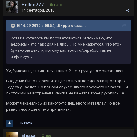
Hellen777
1 310
14 сентября, 2010
В 14.09.2010 в 08:54, Ширра сказал:
Кстати, хотелось бы посоветоваться. Я понимаю, что
андрисы - это пародия на лиры. Но мне кажетсся, что это -
бумажные деньги, потому как золото/серебро так не
инфлирует.
Хм,бумажные, значит печатались? Не в ручную же рисовались.
Сведений было ли развито где-то печатное дело на просторах
Тедаса у нас нет. Во всяком случае ничего похожего на газетный
листок мы не встречаем. Книги мне кажется тоже рукописные.
Может чеканились из какого-то дешёвого металла? Но всё
равно инфляция очень приличная.
Цитата
Elessa
456