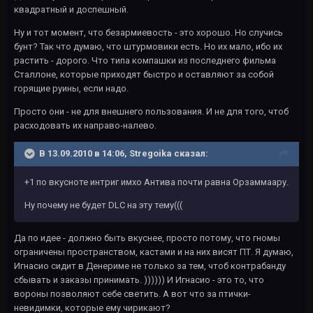
квадратный и доспешный.
Ну и тот момент, что безармиевость - это хорошо. Но случись
бунт? Так что думаю, что штурмовики есть. Но их мало, ибо их
растить - дорого. Что типа компашки из последнего фильма
Сталлоне, которые приходят быстро и оставляют за собой
горящие руины, если надо.
Просто они - не для внешнего пользования. И не для того, чтоб
расходовать их направо-налево.
В 13.09.2010 в 14:06, Stregoika сказал:
+1 по вкусноте интриг имхо Антива почти равна Орзаммаару.
Ну почему не будет DLC на эту тему(((
Да по идее - должно быть вкуснее, просто потому, что гномы
ограничены пространством, кастами и на них висят ПТ. Я думаю,
Игнасио сидит в Денериме не только за тем, чтоб контрабанду
сбывать и заказы принимать. )))))) И Игнасио - это то, что
вороны позволяют себе светить. А вот что за птички-
невидимки, которые ему чирикают?