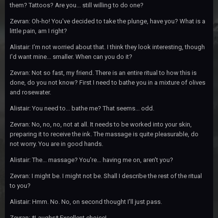
them? Tattoos? Are you... still willing to do one?
Zevran: Oh-ho! You've decided to take the plunge, have you? What is a
little pain, am I right?
Alistair: I'm not worried about that. I think they look interesting, though
I'd want mine... smaller. When can you do it?
Zevran: Not so fast, my friend. There is an entire ritual to how this is
done, do you not know? First I need to bathe you in a mixture of olives
and rosewater.
Alistair: You need to... bathe me? That seems... odd.
Zevran: No, no, no, not at all. It needs to be worked into your skin,
preparing it to receive the ink. The massage is quite pleasurable, do
not worry. You are in good hands.
Alistair: The... massage? You're... having me on, aren't you?
Zevran: I might be. I might not be. Shall I describe the rest of the ritual
to you?
Alistair: Hmm. No. No, on second thought I'll just pass.
Zevran: *Laughs* Excellent choice!