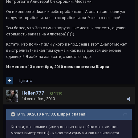
Не трогайте Алистера! Он хороший. Местами.
Он в концовке Шиани к себе приближает. А она такая - если уж
надумает приблизиться - так приблизится. Уж я -то ее знаю!
Тем более, что Зев отмыл поруганные честь и совесть, оценив
стоимость заказа на Алистера))))))
Кстати, кто помнит (или у кого из-под сейва этот диалог может
выстрелить) - какая там сумма и как называются денежные
единицы? Я забыла записать, а мне это надо.
Изменено
13 сентября, 2010
пользователем Ширра
Цитата
Hellen777
1 310
14 сентября, 2010
В 13.09.2010 в 15:33, Ширра сказал:
Кстати, кто помнит (или у кого из-под сейва этот диалог
может выстрелить) - какая там сумма и как называются