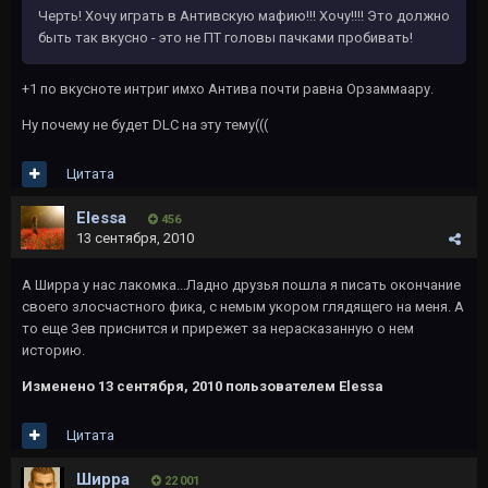
Черть! Хочу играть в Антивскую мафию!!! Хочу!!!! Это должно
быть так вкусно - это не ПТ головы пачками пробивать!
+1 по вкусноте интриг имхо Антива почти равна Орзаммаару.
Ну почему не будет DLC на эту тему(((
Цитата
Elessa
456
13 сентября, 2010
А Ширра у нас лакомка...Ладно друзья пошла я писать окончание
своего злосчастного фика, с немым укором глядящего на меня. А
то еще Зев приснится и прирежет за нерасказанную о нем
историю.
Изменено
13 сентября, 2010
пользователем Elessa
Цитата
Ширра
22 001