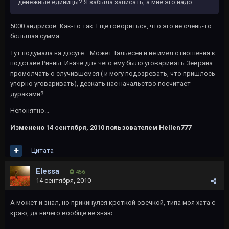
денежные единицы? Я забыла записать, а мне это надо.
5000 андрисов. Как-то так. Ещё говориться, что это не очень-то
большая сумма.
Тут подумала на досуге... Может Тальесен и не имел отношения к
подставе Ринны. Иначе для чего ему было уговаривать Зеврана
промолчать о случившемся ( и могу подозревать, что пришлось
упорно уговаривать), дескать нас начальство посчитает
дураками?
Непонятно...
Изменено
14 сентября, 2010
пользователем Hellen777
Цитата
Elessa
456
14 сентября, 2010
А может и знал, но прикинулся кроткой овечкой, типа моя хата с
краю, да ничего вообще не знаю...