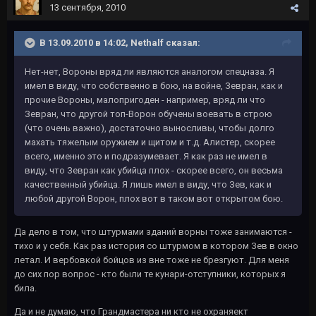
13 сентября, 2010
В 13.09.2010 в 14:02, Nethalf сказал:
Нет-нет, Вороны вряд ли являются аналогом спецназа. Я
имел в виду, что собственно в бою, на войне, Зевран, как и
прочие Вороны, малопригоден - например, вряд ли что
Зевран, что другой топ-Ворон обучены воевать в строю
(что очень важно), достаточно выносливы, чтобы долго
махать тяжелым оружием и щитом и т.д. Алистер, скорее
всего, именно это и подразумевает. Я как раз не имел в
виду, что Зевран как убийца плох - скорее всего, он весьма
качественный убийца. Я лишь имел в виду, что Зев, как и
любой другой Ворон, плох вот в таком вот открытом бою.
Да дело в том, что штурмами зданий ворны тоже занимаются -
тихо и у себя. Как раз история со штурмом в котором Зев в окно
летал. И вербовкой бойцов из вне тоже не брезгуют. Для меня
до сих пор вопрос - кто были те кунари-отступники, которых я
била.
Да и не думаю, что Грандмастера ни кто не охраняект