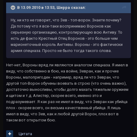
В 13.09.2010 в 13:53, Ширра сказал:
Ну, ни кто не говорит, что Зев - топ-ворон. Знаете почему?
Да потому что я все-таки воспринимаю Воронов как
серьезную организацию, контролирующую всю Антиву. То
есть де факто Крестный Отец Воронов - это больше чем
марионеточный король Ангтивы. Вороны - это фактически
армия спецназа. Просто не было тогда такого слова.
Нет-нет, Вороны вряд ли являются аналогом спецназа. Я имел в
виду, что собственно в бою, на войне, Зевран, как и прочие
Вороны, малопригоден - например, вряд ли что Зевран, что
другой топ-Ворон обучены воевать в строю (что очень важно),
достаточно выносливы, чтобы долго махать тяжелым оружием
и щитом и т.д. Алистер, скорее всего, именно это и
подразумевает. Я как раз не имел в виду, что Зевран как убийца
плох - скорее всего, он весьма качественный убийца. Я лишь
имел в виду, что Зев, как и любой другой Ворон, плох вот в
таком вот открытом бою.
Цитата