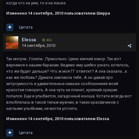
когда что на уме, то и на языке.
Изменено
14 сентября, 2010
пользователем Ширра
Цитата
Elessa
456
14 сентября, 2010
Так могучи...Гоняли...Прикольно. Ценю мягкий юмор. Так вот
вернемся к нашим баранам. Видимо ему шибко узнать хотелось,
что же будет дальше? Что ж моя ГГ ответит? А она сказала , а
как же любовь? Думала завлекла тебя...А он давай про
хитроумность и удивительные навыки сооблазнения моей
красотки говорить. А она чуть не плачет, крепкий орешек
попался. Еще и улыбается, загадочный юноша. Кстати всегда вот
влюблялась в такой типаж мужчин, в таких красавчиков с
наглыми улыбками, не могла устоять.
Изменено
14 сентября, 2010
пользователем Elessa
Цитата