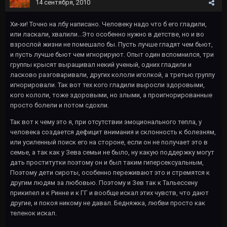
14 сентября, 2010
Хи-хи! Точно на лбу написано. Человеку надо что б его гладили,
или ласкали, хвалили...Это особенно нужно в детстве, но и во
взрослой жизни не помешало бы. Пусть лучше гладят чем бьют,
и пусть лучше бьют чем игнорируют. Опыт один вспомнился, три
группы крысят выращивал некий ученый, одних гладили и
ласково разговаривали, других кололи иголкой, а третью группу
игнорировали. Так вот тех кого гладили выросли здоровыми,
кого кололи, тоже здоровыми, но злыми, а проигнорированные
просто болели и потом сдохли.
Так вот к чему это я, при отсутствии эмоционального тепла, у
человека создается дефицит внимания и склонность к болезням,
или усиленный поиск его на стороне, если он не получает это в
семье, а так как у Зева семьи не было, ну какую поддержку могут
дать проститутки поэтому он и был таким гиперсексуальным,
Поэтому дети сироты, особенно переживают это и стремятся к
другим людям за любовью. Поэтому и Зев так к Тальессену
прикипел и к Ринне и к ГГ и вообще искал этих чувств, что дают
другие, и покоя никому не давал. Бедняжка, любви просто как
теленок искал.