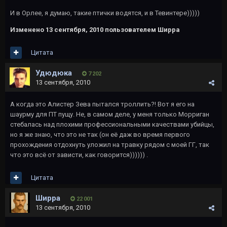
И в Орлее, я думаю, такие птички водятся, и в Тевинтере)))))
Изменено
13 сентября, 2010
пользователем Ширра
Цитата
Удюдюка
7 202
13 сентября, 2010
А когда это Алистер Зева пытался троллить?! Вот я его на
шаурму для ПТ пущу. Не, в самом деле, у меня только Морриган
стебалась над плохими профессиональными качествами убийцы,
но я же знаю, что это не так (он её даж во время первого
прохождения отдохнуть уложил на травку рядом с моей ГГ, так
что это всё от зависти, как говорится)))))) .
Цитата
Ширра
22 001
13 сентября, 2010