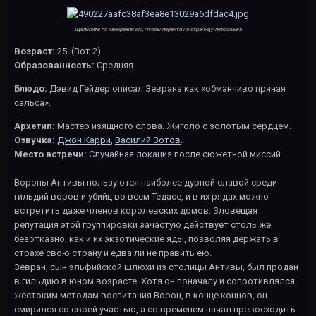
Щелкните по изображению, чтобы перейти на страницу персонажа
Возраст:
25. (Вот 2)
Образованность:
Средняя.
Блюдо:
Дэвид Гейдер описал Зеврана как «обманчиво пряная
сальса».
Архетип:
Мастер изящного слова. Жиголо с золотым сердцем.
Озвучка:
Джон Карри
,
Василий Зотов
.
Место встречи:
Случайная локация после сюжетной миссий.
Вороны Антивы пользуются наиболее дурной славой среди
гильдий воров и убийц во всем Тедасе, и в их рядах можно
встретить даже членов королевских домов. Зловещая
репутация этой группировки зачастую действует столь же
безотказно, как и их экзотические яды, позволяя держать в
страхе свою страну и едва ли не править ею.
Зевран, сын эльфийской шлюхи из столицы Антивы, был продан
в гильдию в юном возрасте. Хотя он поначалу и сопротивлялся
жестоким методам воспитания Ворон, в конце концов, он
смирился со своей участью, а со временем начал превосходить