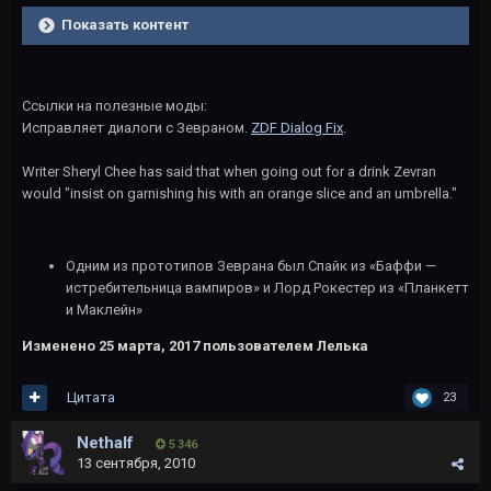
Показать контент
Ссылки на полезные моды:
Исправляет диалоги с Зевраном.
ZDF Dialog Fix
.
Writer Sheryl Chee has said that when going out for a drink Zevran
would "insist on garnishing his with an orange slice and an umbrella."
Одним из прототипов Зеврана был Спайк из «Баффи —
истребительница вампиров» и Лорд Рокестер из «Планкетт
и Маклейн»
Изменено
25 марта, 2017
пользователем Лелька
Цитата
23
Nethalf
5 346
13 сентября, 2010