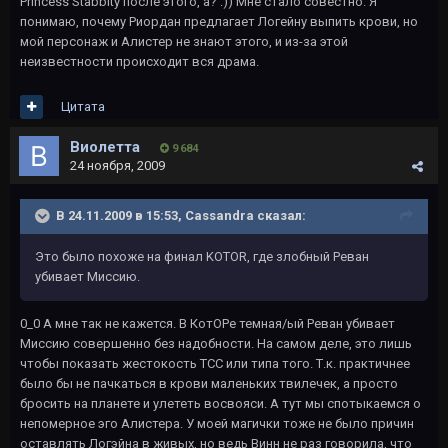
Princess Stabbity после этого, а? :)) Мне стало совестно. Я
понимаю, почему Риордан предлагает Логейну выпить крови, но
мой персонаж и Алистер не знают этого, и из-за этой
неизвестности происходит вся драма.
Цитата
Виолетта
9 684
24 ноября, 2009
В 24.11.2009 в 15:53, Cassandra сказал:
Это было похоже на финал KOTOR, где злобный Реван
убивает Миссию.
0_0 А мне так не кажется. В КотОРе темная/ый Реван убивает
Миссию совершенно без надобности. На самом деле, это лишь
чтобы показать жестокость ТСС или типа того. Т.к. практичнее
было бы не пачкаться в крови маленьких твилечек, а просто
бросить на планете и улететь восвояси. А тут мы спотыкаемся о
непомерное эго Алистера. У моей магички тоже не было причин
оставлять Логэйна в живых, но ведь Винн не раз говорила, что