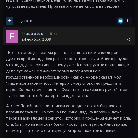
И да, в "обвинительной речи" Алистера звучит такая нота, что ГГ
чуть ли не предатель. Ну разве это не детскость взглядов?
Цитата
1
frustrated
47
24 ноября, 2009
Вот тоже когда первый раз шла, начитавшись спойлеров,
думала прибью гада без разговоров - все-таки и Алистер чувак
что надо, да и привыкла к нему уже. А ведь рука не поднялась, и
дело тут даже не в Алистеровых истериках и не в
государственной необходимости - как он Аноре сказал, мол
"тише, все закончилось. Теперь я смогу спокойно предстать
перед Создателем, зная, что Ферелден в надежных руках" - все,
тут я поняла, что Алистер таки идет гулять.
А всем Логайноненавистникам советую его хотя бы разок в
партии потаскать. То есть он конечно дядька плохой и даже
такой квази-злодей всей этой истории, и прощенья ему нет и бла,
бла, бла.., но за ним хотя бы личность чувствуется. Алистер же,
несмотря на весь свой шарм, увы прост, как три копейки