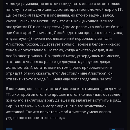
молодец и умница, но не стоит скидывать его со счетов только
потому, что он долго шел дорогой, противоположной дороге ГГ.
Да, он творил гадости и злодеяния, но кто-то задумывался,
каковы были его мотивы при этом? В конце концов, все его
злодейства ГГ в силах пресечь (кроме разве что события битвы
при Остагаре). Понимаете, Логэйн (да, тема про него очень нужна,
я чувствую =)) - очень неоднозначный персонаж, а вот для
Алистера, похоже, существует только черное и белое - никаких
тонов и полуоттенков. Поэтому, когда Алистер уходил, я не
особо расстроилась. По крайней мере, утвердилась во мнении,
что такого человека рано еще допускать до руководящих
должностей. И, кстати, если потом (после присоединения к
отряду) Логэйну сказать, что "Вы стоили мне Алистера", он
ответит что-то вроде "Ты меня еще поблагодаришь за это".
Я понимаю, конечно, чувства Алистера в тот момент, когда моя
ГГ, с которой он столько прошел и столько повидал, оставляет
жизнь его заклятому врагу да еще и предлагает вступить в ряды
Серых Стражей, но не могу смириться с его эгоистичной
истерикой. Так что впечатление об Алистере у меня слегка
ухудшилось после этого эпизода.