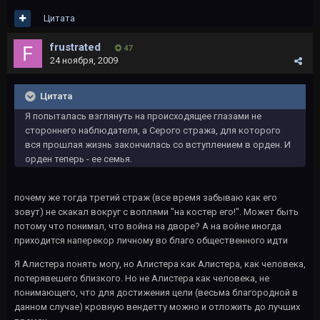
Цитата
frustrated
47
24 ноября, 2009
Цитата
Я попыталась взглянуть на происходящее глазами не
стороннего наблюдателя, а Серого стража, для которого
вся прошлая жизнь закончилась со вступлением в орден. И
орден теперь - ее семья.
почему же тогда третий страж (все время забываю как его
зовут) не скакал вокруг с воплями "на костер его!". Может быть
потому что понимал, что война на дворе? А на войне иногда
приходится наперекор личному во благо общественного идти
Я Алистера понять могу, но Алистера как Алистера, как человека,
потерявешего близкого. Но не Алистера как человека, не
понимающего, что для достижения цели (весьма благородной в
данном случае) кровную вендетту можно и отложить до лучших