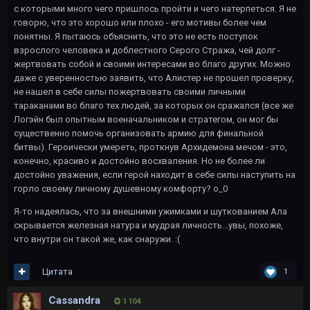
с которыми много чего пришлось пройти и чего натерпеться. Я не
говорю, что это хорошо или плохо - его мотивы более чем
понятны. Я пытаюсь объяснить, что это не есть поступок
взрослого человека и доблестного Серого Стража, чей долг -
жертвовать собой и своими интересами во благо других. Можно
даже с уверенностью заявить, что Алистер не прошел проверку,
не нашел в себе силы пожертвовать своими личными
тараканами во благо тех людей, за которых он сражался (все же
Логэйн был опытным военачальником и стратегом, он мог бы
существенно помочь организовать армию для финальной
битвы). Героически умереть, проткнув Архидемона мечом - это,
конечно, красиво и достойно восхваления. Но не более ли
достойно уважения, если герой находит в себе силы наступить на
горло своему личному душевному комфорту? о_0
Я-то надеялась, что за внешними ужимками и шуткованием Ала
скрывается железная натура и мудрая личность...увы, похоже,
что внутри он такой же, как снаружи. :(
Цитата
1
Cassandra
1 104