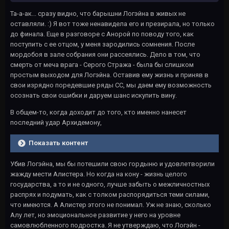
Та-а-ак... сразу видно, что барышни Логэйна в живых не
оставляли. :) Я вот тоже ненавидела его и презирала, но только
до финала. Еще в разговоре с Анорой по поводу того, как
поступить с ее отцом, у меня зародились сомнения. После
мордобоя в зале собрания они рассеялись. Дело в том, что
смерть от меча врага - Серого Стража - была бы слишком
простым выходом для Логэйна. Оставив ему жизнь и приняв в
свои изрядно поредевшие ряды СС, мы даем ему возможность
осознать свои ошибки и даруем шанс искупить вину.
В общем-то, когда доходит до того, кто именно нанесет
последний удар Архидемону,
Показать контент
Убив Логэйна, мы бы потешили свою гордыню и удовлетворили
жажду мести Алистера. Но когда на кону - жизнь целого
государства, а то и не одного, лучше забыть о межличностных
распрях и подумать, как с толком распорядиться теми силами,
что имеются. А Алистер этого не понимал. Уж не знаю, сколько
Алу лет, но эмоциональное развитие у него на уровне
самовлюбленного подростка. Я не утверждаю, что Логэйн -