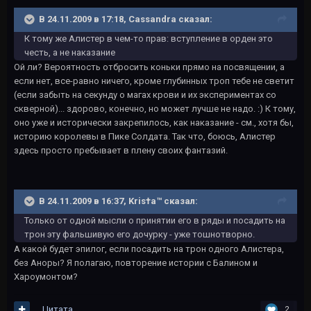
В 24.11.2009 в 17:18, Cassandra сказал:
К тому же Алистер в чем-то прав: вступление в орден это
честь, а не наказание
Ой ли? Вероятность отбросить коньки прямо на посвящении, а
если нет, все-равно ничего, кроме глубинных троп тебе не светит
(если забыть на секунду о магах крови и их экспериментах со
скверной)... здорово, конечно, но может лучше не надо. :) К тому,
оно уже и исторически закрепилось, как наказание - см., хотя бы,
историю королевы в Пике Солдата. Так что, боюсь, Алистер
здесь просто пребывает в плену своих фантазий.
В 24.11.2009 в 16:37, Kris†a™ сказал:
Только от одной мысли о принятии его в ряды и посадить на
трон эту фальшивую его дочурку - уже тошнотворно.
А какой будет эпилог, если посадить на трон одного Алистера,
без Аноры? Я полагаю, повторение истории с Балином и
Хароумонтом?
Цитата
2