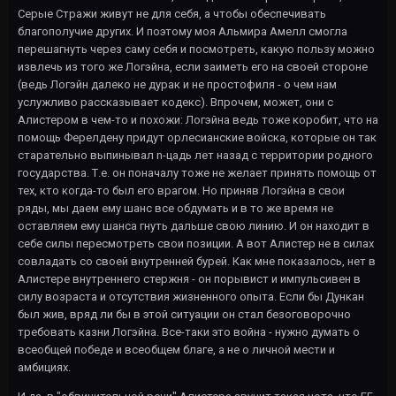
Серые Стражи живут не для себя, а чтобы обеспечивать
благополучие других. И поэтому моя Альмира Амелл смогла
перешагнуть через саму себя и посмотреть, какую пользу можно
извлечь из того же Логэйна, если заиметь его на своей стороне
(ведь Логэйн далеко не дурак и не простофиля - о чем нам
услужливо рассказывает кодекс). Впрочем, может, они с
Алистером в чем-то и похожи: Логэйна ведь тоже коробит, что на
помощь Ферелдену придут орлесианские войска, которые он так
старательно выпинывал n-цадь лет назад с территории родного
государства. Т.е. он поначалу тоже не желает принять помощь от
тех, кто когда-то был его врагом. Но приняв Логэйна в свои
ряды, мы даем ему шанс все обдумать и в то же время не
оставляем ему шанса гнуть дальше свою линию. И он находит в
себе силы пересмотреть свои позиции. А вот Алистер не в силах
совладать со своей внутренней бурей. Как мне показалось, нет в
Алистере внутреннего стержня - он порывист и импульсивен в
силу возраста и отсутствия жизненного опыта. Если бы Дункан
был жив, вряд ли бы в этой ситуации он стал безоговорочно
требовать казни Логэйна. Все-таки это война - нужно думать о
всеобщей победе и всеобщем благе, а не о личной мести и
амбициях.