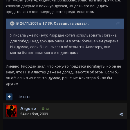
тот умрет убив Архидемона. Возможно, Алистер и погорячился,
хлопнув дверью и покинув друзей, но для него пощадить
предателя в свою очередь есть предательством.
В 24.11.2009 в 17:39, Cassandra сказал:
Я писала уже почему: Риордан хотел использовать Логэйна
для победы над архидемоном. Я в этом больше чем уверена.
И я думаю, если бы он сказал об этом гг и Алистеру, они
могли бы согласиться с его доводами.
Именно. Риордан знал, что кому-то придется погибнуть, но он не
знал, что ГГ и Алистер даже не догадываются об этом. Если бы
он объяснил им все, то, думаю, решение Алистера было бы
другим.
Цитата
Argorio
73
24 ноября, 2009