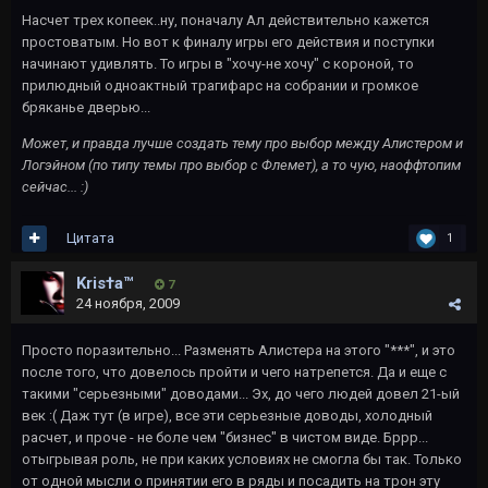
Насчет трех копеек..ну, поначалу Ал действительно кажется
простоватым. Но вот к финалу игры его действия и поступки
начинают удивлять. То игры в "хочу-не хочу" с короной, то
прилюдный одноактный трагифарс на собрании и громкое
бряканье дверью...
Может, и правда лучше создать тему про выбор между Алистером и
Логэйном (по типу темы про выбор с Флемет), а то чую, наоффтопим
сейчас... :)
Цитата
1
Kris†a™
7
24 ноября, 2009
Просто поразительно... Разменять Алистера на этого "***", и это
после того, что довелось пройти и чего натрепется. Да и еще с
такими "серьезными" доводами... Эх, до чего людей довел 21-ый
век :( Даж тут (в игре), все эти серьезные доводы, холодный
расчет, и проче - не боле чем "бизнес" в чистом виде. Бррр...
отыгрывая роль, не при каких условиях не смогла бы так. Только
от одной мысли о принятии его в ряды и посадить на трон эту