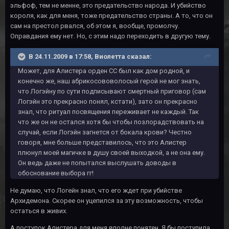
эльфоф, тем не менне, это предательство народа. И убийство
короля, как для меня, тоже предательство страны. А то, что он
сам на престол рвался, об этом я, вообще, промолчу.
Оправдания ему нет. Но, с этим надо переходить в другую тему.
В 24.11.2009 в 17:58, Виолетта сказал:
Может, для Алистера орден СС был как дом родной, и
конечно же, наш абрикосововолосый герой не мог знать,
что Логэйну по сути подписывают смертный приговор (сам
Логэйн это прекрасно понял, кстати), зато он прекрасно
знал, что ритуал посвящения переживает не каждый. Так
что же он не остался хотя бы чтобы позлорадствовать на
случай, если Логэйн загнется от бокала крови? Честно
говоря, мне больше представилось, что это Алистер
плюнул моей магичке в душу своей выходкой, а не она ему.
Он ведь даже не попытался выслушать доводы в
обоснование выбора гг!
Не думаю, что Логейн знал, что его ждет при убийстве
Архидемона. Скорее он уцепился за эту возможность, чтобы
остаться в живих.
А поступок Алистера для меня вполне понятен. Я бы поступила