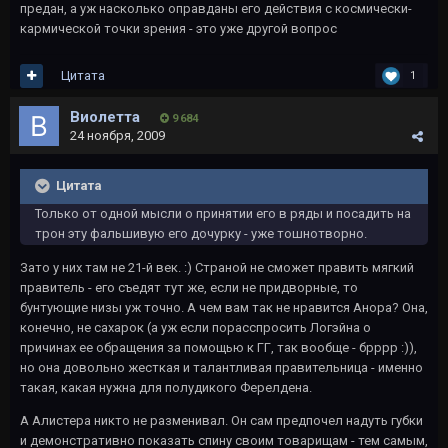
предан, а уж насколько оправданы его действия с космически-
кармической точки зрения - это уже другой вопрос
Цитата
1
Виолетта
9 684
24 ноября, 2009
Цитата
Только от одной мысли о принятии его в ряды и посадить на
трон эту фальшивую его дочурку - уже тошнотворно.
Зато у них там не 21-й век. :) Страной не сможет править мягкий
правитель - его съедят тут же, если не придворные, то
бунтующие низы уж точно. А чем вам так не нравится Анора? Она,
конечно, не сахарок (а уж если порасспросить Логэйна о
причинах ее обращения за помощью к ГГ, так вообще - брррр :)),
но она довольно жесткая и талантливая правительница - именно
такая, какая нужна для полудикого Ферелдена.
А Алистера никто не разменивал. Он сам предпочел надуть губки
и демонстративно показать спину своим товарищам - тем самым,