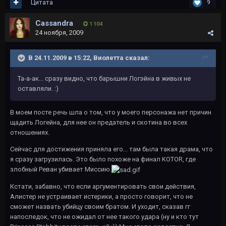
Цитата
9
Cassandra
1 104
24 ноября, 2009
В 24.11.2009 в 15:22, Виолетта сказал:
Та-а-ак... сразу видно, что барышни Логэйна в живых не
оставляли. :)
В моем посте речь шла о том, что у моего персонажа нет причин
щадить Логейна, для нее он предатель и скотина во всех
отношениях.
Сейчас для достижения приняла его... там была такая драма, что
я сразу загрузилась. Это было похоже на финал KOTOR, где
злобный Реван убивает Миссию.
Кстати, забавно, что если аргументировать свои действия,
Алистер не устраивает истерики, а просто говорит, что не
сможет назвать убийцу своим братом. И уходит, сказав гг
напоследок, что не ожидал от нее такого удара (ну и кто тут