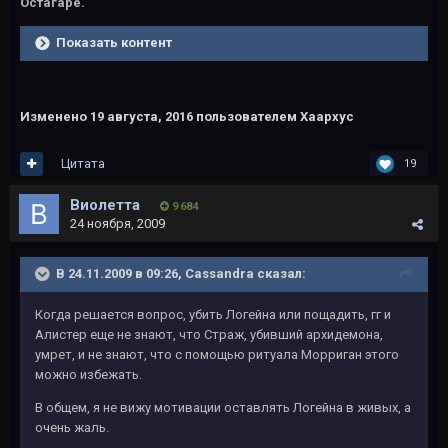
Остагаре.
Показать контент
Изменено
19 августа, 2016
пользователем Хаархус
Цитата
19
Виолетта
9 684
24 ноября, 2009
В 24.11.2009 в 09:26, Cassandra сказал:
Когда решается вопрос, убить Логейна или пощадить, гг и
Алистер еще не знают, что Страж, убивший архидемона,
умрет, и не знают, что с помощью ритуала Морриган этого
можно избежать.
В общем, я не вижу мотивации оставлять Логейна в живых, а
очень жаль.