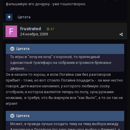
фальшивую его дочурку - уже тошнотворно.
Цитата
frustrated
47
24 ноября, 2009
Цитата
То игры в "хочу-не хочу" с короной, то прилюдный
одноактный трагифарс на собрании и громкое бряканье
дверью...
Он в начале-то хорош, и если Логайна сам без разговоров
прибъет - тоже, но вот стоило Логайна пощадить - он мне честно
говоря, дитя малое напомнил, у которого любимую соску
отобрали, и которое валяется теперь по полу, суча ручками-
ножками, и требуя, что бы вернули все "как было", а то он так не
играет
Цитата
Может, и правда лучше создать тему на тему выбора между
Алистером и Логэйном (по типу темы про выбор с Флемет), а