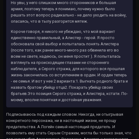
Но увы, у него слишком много сторонников и большая
армия, поэтому теперь я понимаю, почему нужно было
решать этот вопрос радикально - не дело уходить на войну,
опасаясь, что в тылу разгорится мятеж.
Короче говоря, я никого не убеждаю, что мой вариант
единственно правильный, а Алистер - герой. Я просто
обосновала свой выбор и попыталась понять Алистера
(после того, как ранее много-много раз обвинила его во
всем не свете, надеюсь, он меня простит ). Я попыталась
взглянуть на происходящее глазами не стороннего
наблюдателя, а Серого стража, для которого вся прошлая
жизнь закончилась со вступлением в орден. И орден теперь
- ее семья. И вот у нее 2 варианта:1. Выгнать родного брата и
назвать братом убийцу отца2. Покарать убийцу своих
братьев.Это позиция Серого стража, и Алистера, кстати. По-
моему, вполне понятная и достойная уважения.
Подписываюсь под каждым словом. Никогда, ни отыгрывая
конкретного персонажа, ни в настоящей жизни, не прощу
предательства. А Логейн самый настоящий предатель. И
позволить ему стать Серым Стражем, могла бы только зная, что