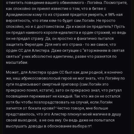
отметить поведение вашего обвиняемого - Логэйна. Посмотрите,
как спокойно он принял известие о том, что в битве с
Архидемоном кому-то из стражей придется умереть, и 98%-ная
вероятность, что этим кем-то будет сам Логэйн. Не просто
спокойно, но и с достоинством. Да и какой он предатель? Пусть
он предал наивного короля-идеалиста и орден стражей, но ведь
он не предал страну. Да, он яростно и фанатично пытался
защитить Ферелден. Для него его страна - то же самое, что
орден СС для Алистера. Даже ситуации с "вторжением в святая
святых" у них абсолютно идентичны, разве что разнятся по
масштабам.
Может, для Алистера орден СС был как дом родной, и конечно
же, наш абрикосововолосый герой не мог знать, что Логэйну по
сути подписывают смертный приговор (сам Логэйн это
прекрасно понял, кстати), зато он прекрасно знал, что ритуал
посвящения переживает не каждый. Так что же он не остался
хотя бы чтобы позлорадствовать на случай, если Логэйн
загнется от бокала крови? Честно говоря, мне больше
представилось, что это Алистер плюнул моей магичке в душу
своей выходкой, а не она ему. Он ведь даже не попытался
выслушать доводы в обоснование выбора гг!