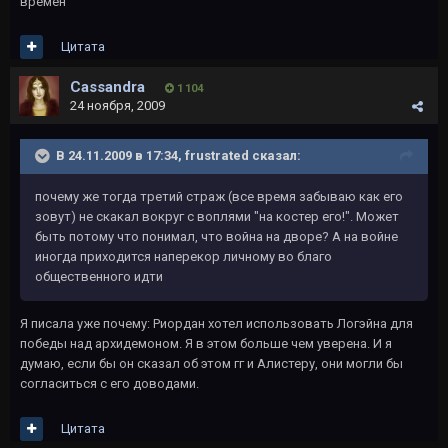
времен
Цитата
Cassandra
1 104
24 ноября, 2009
В 24.11.2009 в 17:34, frustrated сказал:
почему же тогда третий страж (все время забываю как его
зовут) не скакал вокруг с воплями "на костер его!". Может
быть потому что понимал, что война на дворе? А на войне
иногда приходится наперекор личному во благо
общественного идти
Я писала уже почему: Риордан хотел использовать Логэйна для
победы над архидемоном. Я в этом больше чем уверена. И я
думаю, если бы он сказал об этом гг и Алистеру, они могли бы
согласиться с его доводами.
Цитата