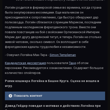
Логэйн родился в фермерской семье во времена, когда страна
была оккупирована иноземцами. Еще мальчиком он
присоединился к сопротивлению, где быстро обнаружил дар
полководца. Логэйн сблизился с принцем Мэриком, последним
подлинным наследником ферелденского трона. Вместе они
повели повстанцев на бой с войсками Орлесианской Империи.
Мэрик дал другу дворянский титул, и теперь Логэйн не столько
живой человек, сколько символ. Он воплощает в себе
ферелденские идеалы трудолюбия и независимости.
- Озвучил Логейна Мак-Тира -
Simon Templeman
Кандидатская диссертация
пользователя
Танд
об этом
персонаже. Рекомендуется к ознакомлению. Содержит большое
количество спойлеров.
Ролик кошмара Логейна в Башне Круга. Сцена не вошла в
игру.
Показать контент
Дэвид Гейдер поведал о мотивах и действиях Логейна при