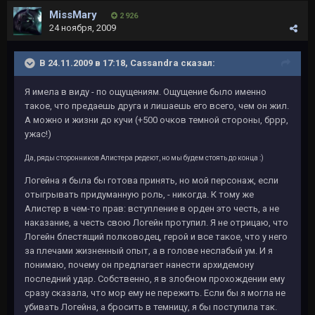
MissMary
2 926
24 ноября, 2009
В 24.11.2009 в 17:18, Cassandra сказал:
Я имела в виду - по ощущениям. Ощущение было именно
такое, что предаешь друга и лишаешь его всего, чем он жил.
А можно и жизни до кучи (+500 очков темной стороны, бррр,
ужас!)
Да, ряды сторонников Алистера редеют, но мы будем стоять до конца :)
Логейна я была бы готова принять, но мой персонаж, если
отыгрывать придуманную роль, - никогда. К тому же
Алистер в чем-то прав: вступление в орден это честь, а не
наказание, а честь свою Логейн протупил. Я не отрицаю, что
Логейн блестящий полководец, герой и все такое, что у него
за плечами жизненный опыт, а в голове неслабый ум. И я
понимаю, почему он предлагает нанести архидемону
последний удар. Собственно, я в злобном прохождении ему
сразу сказала, что мор ему не пережить. Если бы я могла не
убивать Логейна, а бросить в темницу, я бы поступила так.