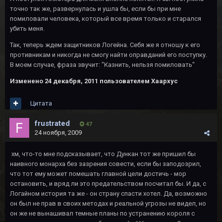
точно так же, развернулась и ушла бы, если бы при мне
помиловали человека, который все время только и старался
убить меня.
Так, теперь ждем защитников Логейна. Себя же я отношу к его
противникам и никогда не смогу найти оправданий его поступку.
В моем случае, фраза звучит: "Казнить, нельзя помиловать"
Изменено
24 декабря, 2011
пользователем Хаархус
Цитата
frustrated
47
24 ноября, 2009
хм, что-то мне подсказывает, что Дункан тот же пришил бы
наивного монарха без зазрения совести, если бы заподозрил,
что тот ему может помешать главной цели достичь - мор
остановить, и вряд ли это предательством посчитал бы. И да, с
Логайном история та же - он страну спасти хотел. Да, возможно
он был не прав в своих методах и реальной угрозы не видел, но
он же не вынашивал темные планы по устранению короля с