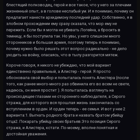
блестящий полководец, герой и все такое, что у него за плечами
жизненный опыт, а в голове неслабый ум. И я понимаю, почему он
предлагает нанести архидемону последний удар. Собственно, я в
злобном прохождении ему сразу сказала, что мор ему не
пережить. Если бы я могла не убивать Логейна, а бросить в
темницу, я бы поступила так. Но увы, у него слишком много
сторонников и большая армия, поэтому теперь я понимаю,
почему нужно было решать этот вопрос радикально - не дело
уходить на войну, опасаясь, что в тылу разгорится мятеж.
Короче говоря, я никого не убеждаю, что мой вариант
единственно правильный, а Алистер - герой. Я просто
обосновала свой выбор и попыталась понять Алистера (после
того, как ранее много-много раз обвинила его во всем не свете,
надеюсь, он меня простит ). Я попыталась взглянуть на
происходящее глазами не стороннего наблюдателя, а Серого
стража, для которого вся прошлая жизнь закончилась со
вступлением в орден. И орден теперь - ее семья. И вот у нее 2
варианта:1. Выгнать родного брата и назвать братом убийцу
отца2. Покарать убийцу своих братьев.Это позиция Серого
стража, и Алистера, кстати. По-моему, вполне понятная и
достойная уважения.