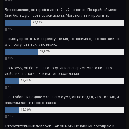
40
Без сомнения, он герой и достойный человек. По крайней мере
был большую часть своей жизни. Могу понять и простить.
255
Не могу простить его преступления, но понимаю, что заставило
его поступать так, а не иначе.
322
По-моему, он болен на голову. Или сценарист много пил. Его
действия нелогичны и им нет оправдания.
143
Его любовь к Родине свела его с ума, он не ведал, что творил, и
заслуживает второго шанса.
142
Отвратительный человек. Как он мог? Ненавижу, презираю и