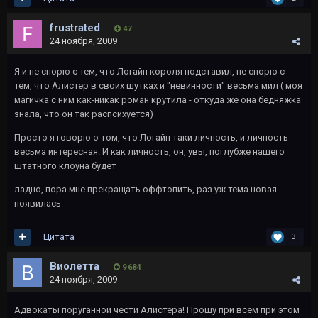
frustrated
47
24 ноября, 2009
Я и не спорю с тем, что Логайн короля подставил, не спорю с
тем, что Алистер в своих шутках и "невинности" весьма мил ( моя
магичка с ним как-никак роман крутила - откуда же она бедняжка
знала, что он так распсихуется)
Просто я говорю о том, что Логайн таки личность, и личность
весьма интересная. И как личность, он, увы, поглубже нашего
штатного клоуна будет
ладно, пора мне прекращать оффтопить, раз уж тема новая
появилась
Цитата
3
Виолетта
9 684
24 ноября, 2009
Адвокаты поруганной чести Алистера! Прошу при всем при этом