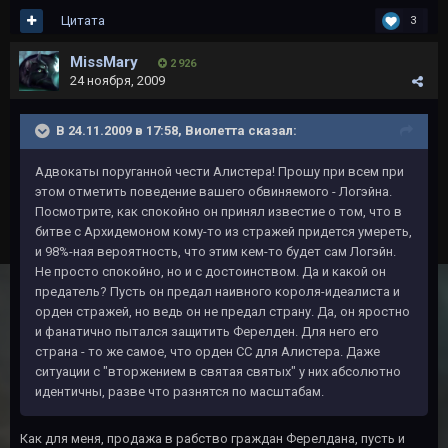
Цитата
3
MissMary
2 926
24 ноября, 2009
В 24.11.2009 в 17:58, Виолетта сказал:
Адвокаты поруганной чести Алистера! Прошу при всем при
этом отметить поведение вашего обвиняемого - Логэйна.
Посмотрите, как спокойно он принял известие о том, что в
битве с Архидемоном кому-то из стражей придется умереть,
и 98%-ная вероятность, что этим кем-то будет сам Логэйн.
Не просто спокойно, но и с достоинством. Да и какой он
предатель? Пусть он предал наивного короля-идеалиста и
орден стражей, но ведь он не предал страну. Да, он яростно
и фанатично пытался защитить Ферелден. Для него его
страна - то же самое, что орден СС для Алистера. Даже
ситуации с "вторжением в святая святых" у них абсолютно
идентичны, разве что разнятся по масштабам.
Как для меня, продажа в рабство граждан Ферелдана, пусть и