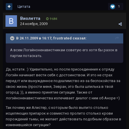
Цитата
1
Виолетта
9 684
24 ноября, 2009
В 24.11.2009 в 16:17, frustrated сказал:
А всем Логайноненавистникам советую его хотя бы разок в
партии потаскать.
Да, кстати. :) Удивительно, но после присоединения к отряду
Логэйн начинает вести себя с достоинством. И это не страх
перед гг или вынужденное подхалимство из-за беспокойства за
свою жизнь (прости меня, Зевран, это была шпилька в твой
огород :)), а именно принятие ситуации. Также от
логэйноненавистничества излечивает диалог с ним об Аноре =)
Так почему же Алистер, с которым было выпито столько
исцеляющих припарок и совместно пролито столько крови
порождений тьмы, не желает действовать подобным образом в
изменившейся ситуации?