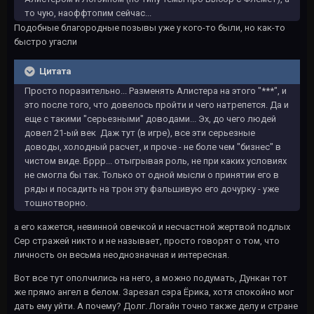
то чую, наоффтопим сейчас...
Подобные благородные позывы уже у кого-то были, но как-то
быстро угасли
Цитата
Просто поразительно... Разменять Алистера на этого "***", и
это после того, что довелось пройти и чего натрепется. Да и
еще с такими "серьезными" доводами... Эх, до чего людей
довел 21-ый век Даж тут (в игре), все эти серьезные
доводы, холодный расчет, и проче - не боле чем "бизнес" в
чистом виде. Бррр... отыгрывая роль, не при каких условиях
не смогла бы так. Только от одной мысли о принятии его в
ряды и посадить на трон эту фальшивую его дочурку - уже
тошнотворно.
а его кажется, невинной овечкой и несчастной жертвой подлых
Сер стражей никто и не называет, просто говорят о том, что
личность он весьма неоднозначная и интересная.
Вот все тут ополчились на него, а можно подумать, Дункан тот
же прямо ангел в белом. Зарезал сэра Ёрика, хотя спокойно мог
дать ему уйти. А почему? Долг. Логайн точно также делу и стране