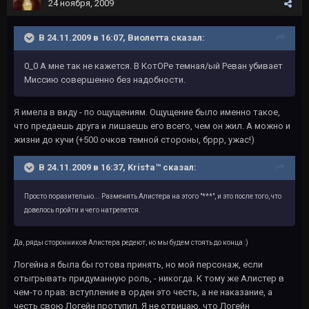
24 ноября, 2009
В 24.11.2009 в 16:07, Виолетта сказал:
0_0 А мне так не кажется. В КотОРе темная/ый Реван убивает
Миссию совершенно без надобности.
Я имела в виду - по ощущениям. Ощущение было именно такое,
что предаешь друга и лишаешь его всего, чем он жил. А можно и
жизни до кучи (+500 очков темной стороны, бррр, ужас!)
В 24.11.2009 в 16:37, Kris†a™ сказал:
Просто поразительно... Разменять Алистера на этого "***", и это после того, что
довелось пройти и чего натрепется.
Да, ряды сторонников Алистера редеют, но мы будем стоять до конца :)
Логейна я была бы готова принять, но мой персонаж, если
отыгрывать придуманную роль, - никогда. К тому же Алистер в
чем-то прав: вступление в орден это честь, а не наказание, а
честь свою Логейн протупил. Я не отрицаю, что Логейн