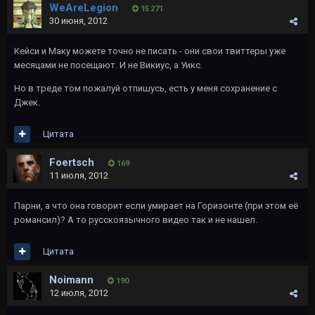
WeAreLegion
15 271
30 июня, 2012
Кейси и Маку можете точно не писать - они свои твиттеры уже
месяцами не посещают. И не Викиус, а Уикс.
Но в треде том пожалуй отпишусь, есть у меня сохранение с
Джек.
Цитата
Foertsch
169
11 июля, 2012
Парни, а что она говорит если умирает на Горизонте (при этом её
романсил)? А то русскоязычного видео так и не нашел.
Цитата
Noimann
190
12 июля, 2012