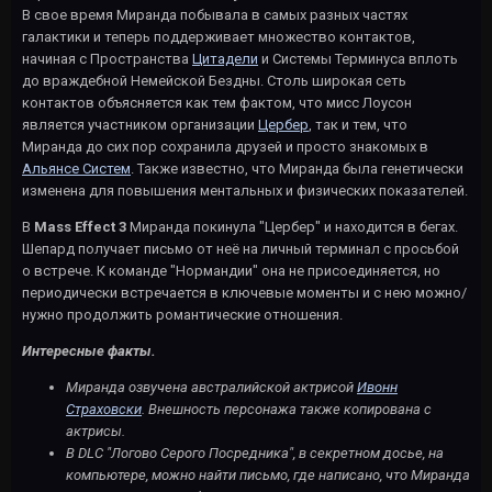
В свое время Миранда побывала в самых разных частях
галактики и теперь поддерживает множество контактов,
начиная с Пространства
Цитадели
и Системы Терминуса вплоть
до враждебной Немейской Бездны. Столь широкая сеть
контактов объясняется как тем фактом, что мисс Лоусон
является участником организации
Цербер
, так и тем, что
Миранда до сих пор сохранила друзей и просто знакомых в
Альянсе Систем
. Также известно, что Миранда была генетически
изменена для повышения ментальных и физических показателей.
В
Mass Effect 3
Миранда покинула "Цербер" и находится в бегах.
Шепард получает письмо от неё на личный терминал с просьбой
о встрече. К команде "Нормандии" она не присоединяется, но
периодически встречается в ключевые моменты и с нею можно/
нужно продолжить романтические отношения.
Интересные факты.
Миранда озвучена австралийской актрисой
Ивонн
Страховски
. Внешность персонажа также копирована с
актрисы.
В DLC "Логово Серого Посредника", в секретном досье, на
компьютере, можно найти письмо, где написано, что Миранда