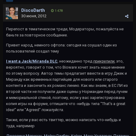
DiscoDarth
1 478
30 июня, 2012
Перепост в тематическом треде, Модераторы, пожалуйста не
баньте за повторное сообщение.
Привет народ, немного офтопа: сегодня на соушал один из
пользователей создал тему
I want a Jack/Miranda DLC
, неожиданно тред
прикрепили
, это,
вероятно, говорит о том, что Bioware хочет знать наше мнение
по этому вопросу. Автор темы предлагает ввести в игру Джек и
Миранду как временных партийцев для нового или старого
контента и закончить их романс линию. Как мы знаем, в EC ЛИ из
второй части не получили даже сцены у Нормандии перед лучем
и мемориальной стеной, поэтому, если у вас зарегистрирована
копия игры на форуме, отпишите что -нибудь типа "That's a great
idea!" или "Agreed"
пожалуйста
.
Также, если у вас есть твиттер, можно написать что-нибудь и
туда, например
Джессике Меризан
,
Майку Гэмблу
,
Кейси
,
Маку Уолтерсу
,
Патрику