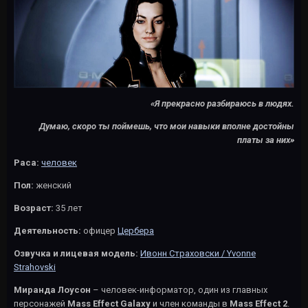
«Я прекрасно разбираюсь в людях.
Думаю, скоро ты поймешь, что мои навыки вполне достойны
платы за них»
Раса:
человек
Пол:
женский
Возраст:
35 лет
Деятельность:
офицер
Цербера
Озвучка и лицевая модель:
Ивонн Страховски / Yvonne
Strahovski
Миранда Лоусон
– человек-информатор, один из главных
персонажей
Mass Effect Galaxy
и член команды в
Mass Effect 2
.