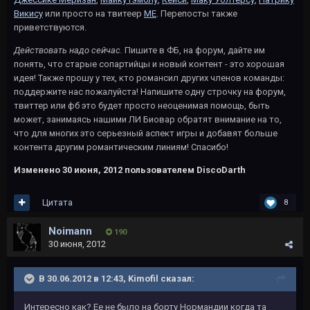
Викису
или просто на твитеер
МЕ
. Перепосты также
приветствуются.
Действовать надо сейчас.
Пишите в ФБ, на форум, дайте им
понять, что старые сопартийцы и новый контент - это хорошая
идея! Также прошу у тех, кто романсил других членов команды:
поддержите нас пожалуйста! Напишите одну строчку на форум,
твиттер или фб это будет просто неоценимая помощь, быть
может, занимаясь нашими ЛИ Биовар обратят внимание на то,
что для многих это серьезный аспект игры и добавят больше
контента другим романтическим линиям! Спасибо!
Изменено
30 июня, 2012
пользователем DiscoDarth
Цитата
8
Noimann
190
30 июня, 2012
В 30.06.2012 в 12:43, Kimofil сказал:
Интересно как? Ее не было на борту Нормандии когда та