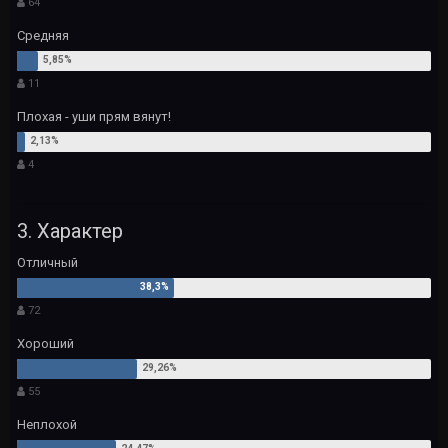
64
Средняя
11
Плохая - уши прям вянут!
4
3. Характер
Отличный
72
Хороший
55
Неплохой