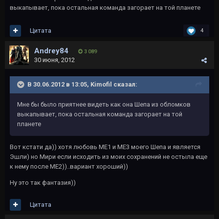
выкапывает, пока остальная команда загорает на той планете
Цитата
4
Andrey84
3 089
30 июня, 2012
В 30.06.2012 в 13:05, Kimofil сказал:
Мне бы было приятнее видеть как она Шепа из обломков
выкапывает, пока остальная команда загорает на той
планете
Вот кстати да)) хотя любовь МЕ1 и МЕ3 моего Шепа и является
Эшли) но Мири если исходить из моих сохранений не остыла еще
к нему после МЕ2))..вариант хороший))
Ну это так фантазия))
Цитата