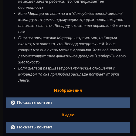
не может зачать ребенка, что подтверждает её
бесплодность.
Если Миранда не лояльна и в "Самоубийственной миссии"
командует вторым штурмующим отрядом, перед смертью
она может сказать Шепарду, что желала нормальной жизни с
ним.
Если вы предложили Миранде встречаться, то Касуми
скажет, что знает то, что Шепард заходил к ней. И она
говорит что она очень мягкая и ранимая. Хотя всё время
демонстрирует своё фанатичное доверие "Церберу" и свою
жестокость.
Если Шепард разрывает романтические отношения с
Мирандой, то она при любом раскладе погибает от руки
Ленга.
Изображения
Показать контент
Видео
Показать контент