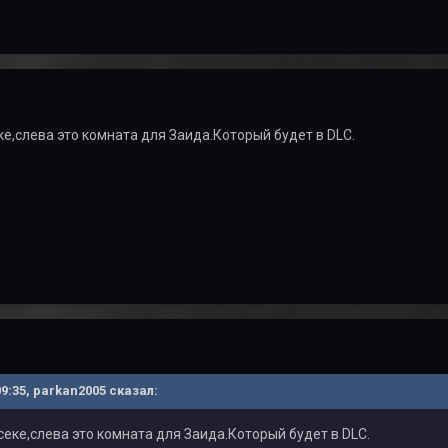
е,слева это комната для Заида.Который будет в DLC.
09:35, parkan2005 сказал:
еке,слева это комната для Заида.Который будет в DLC.