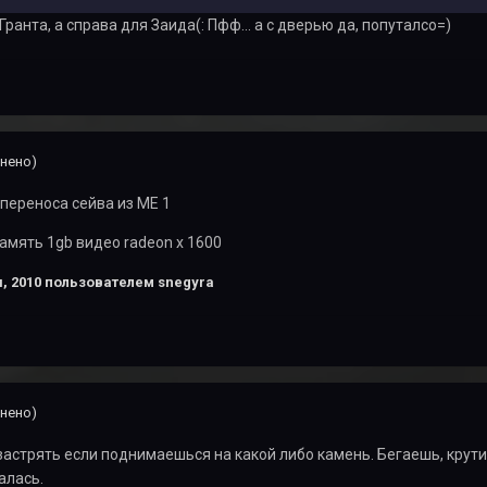
ранта, а справа для Заида(: Пфф... а с дверью да, попуталсо=)
нено)
переноса сейва из ME 1
память 1gb видео radeon x 1600
, 2010
пользователем snegyra
нено)
стрять если поднимаешься на какой либо камень. Бегаешь, крутишь
алась.