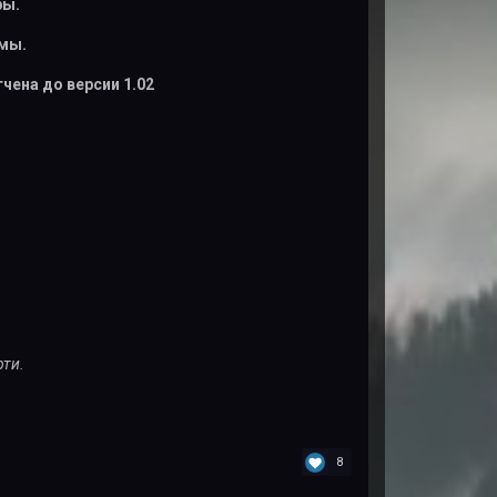
ры.
мы.
чена до версии 1.02
рти.
8