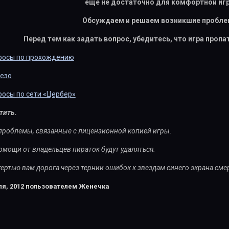
еще не достаточно для комфортной иг
Обсуждаем и решаем возникшие пробле
Перед тем как задать вопрос, убедитесь, что игра пропат
просы по прохождению
лезо
просы по сети «Цербер»
тить.
проблемы, связанные с лицензионной копией игры.
мощи от владельцев пираток будут удаляться.
ертью вам дорога через тернии ошибок к звездам синего экрана сме
я, 2012
пользователем Женечка