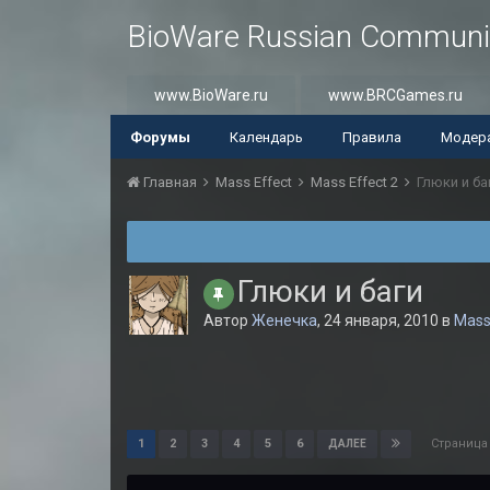
BioWare Russian Communi
www.BioWare.ru
www.BRCGames.ru
Форумы
Календарь
Правила
Модер
Главная
Mass Effect
Mass Effect 2
Глюки и ба
Глюки и баги
Автор
Женечка
,
24 января, 2010
в
Mass
Страница
1
2
3
4
5
6
ДАЛЕЕ