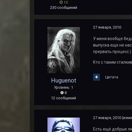
12
230 сообщений
27 января, 2010
У меня вообще беда
выпуска еще не на
прервать процесс.)
Кто с таким сталки
Цитата
Huguenot
Уровень: 1
0
12 сообщений
27 января, 2010
(изме
Есть ещё добрые л