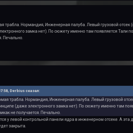
ая трабла. Нормандия, Инженерная палуба. Левый грузовой отсек (
лектронного замка нет). По сюжету именно там появляется Тали пос
я. Печально.
07:58, Derbius сказал:
омая трабла. Нормандия, Инженерная палуба. Левый грузовой отсек
инципе (даже электронного замка нет). По сюжету именно там появ
никак не получается. Печально.
ся у левой контрольной панели ядра в инженерном отсеке. А эта
удет закрыта.