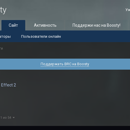
ty
Уж
Сайт
Активность
Поддержи нас на Boosty!
аторы
Пользователи онлайн
ги
Поддержать BRC на Boosty
 Effect 2
 1 из 54