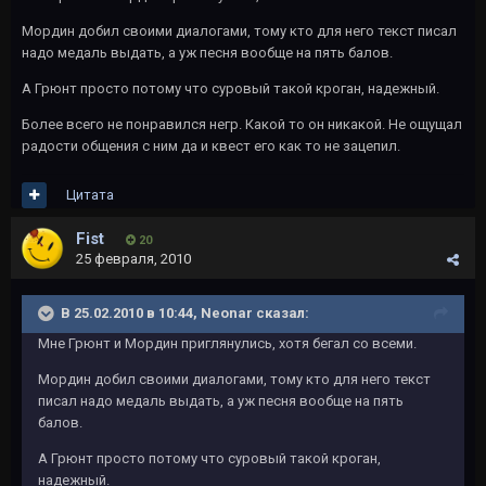
Мордин добил своими диалогами, тому кто для него текст писал
надо медаль выдать, а уж песня вообще на пять балов.
А Грюнт просто потому что суровый такой кроган, надежный.
Более всего не понравился негр. Какой то он никакой. Не ощущал
радости общения с ним да и квест его как то не зацепил.
Цитата
Fist
20
25 февраля, 2010
В 25.02.2010 в 10:44, Neonar сказал:
Мне Грюнт и Мордин приглянулись, хотя бегал со всеми.
Мордин добил своими диалогами, тому кто для него текст
писал надо медаль выдать, а уж песня вообще на пять
балов.
А Грюнт просто потому что суровый такой кроган,
надежный.