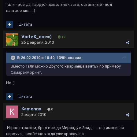
Тали - всегда, Гаррус - довольно часто, остальные - под
настроение.... :)
Цитата
VorteX_one=)
12
26 февраля, 2010
В 26.02.2010 в 10:40, 139th сказал:
Вместо Тали можно другого кварианца взять? по примеру
Самара/Моринт.
Нет)
Цитата
Kamenny
0
2 марта, 2010
Играл стражем, брал всегда Миранду и Заида..... оптимальная
парочка... особенно когда уже прокачана