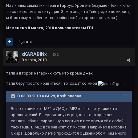
Из личных симпатий - Тейн и Гаррус. Уровень безумие - Тейн и кто-
то со скиллами по ситуации. Заметила, что Тейн редко помирает,
м.б. потому-что бегает со снайперкой и хорошо прячется )
Изменено
8 марта, 2010
пользователем EDI
Цитата
xKARABINx
2
8 марта, 2010
тали а второй напарник хоть кто кроме джек
тали беру просто нравиться что ходит со мной
В 03.03.2010 в 04:29, Kosh сказал:
Вот в отличие от МЕ1 и ДАО, в МЕ2 как-то нету каких-то
предпочтений. В первых двух играх, как-то стараешся
создать сбалансированную партию и все время её с собой
таскаешь. В МЕ2 все зависит от миссии. Например вербовка
Окира, Довольно легко проходится с Джейкобом. Там много