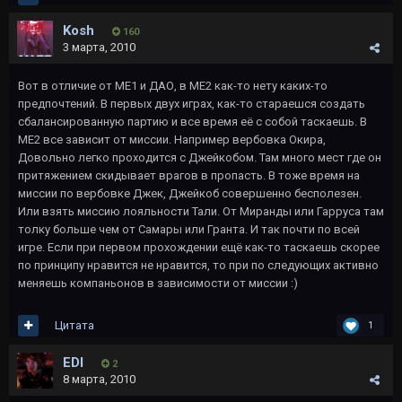
Kosh
160
3 марта, 2010
Вот в отличие от МЕ1 и ДАО, в МЕ2 как-то нету каких-то
предпочтений. В первых двух играх, как-то стараешся создать
сбалансированную партию и все время её с собой таскаешь. В
МЕ2 все зависит от миссии. Например вербовка Окира,
Довольно легко проходится с Джейкобом. Там много мест где он
притяжением скидывает врагов в пропасть. В тоже время на
миссии по вербовке Джек, Джейкоб совершенно бесполезен.
Или взять миссию лояльности Тали. От Миранды или Гарруса там
толку больше чем от Самары или Гранта. И так почти по всей
игре. Если при первом прохождении ещё как-то таскаешь скорее
по принципу нравится не нравится, то при по следующих активно
меняешь компаньонов в зависимости от миссии :)
Цитата
1
EDI
2
8 марта, 2010