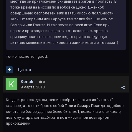
мест где он притяжением скидывает врагов в пропасть. В
тоже время на миссии по вербовке Джек, Джейкоб
совершенно бесполезен. Или взять миссию лояльности
Тали. От Миранды или Гарруса там толку больше чем от
Самары или Гранта. И так почти по всей игре. Если при
первом прохождении ещё как-то таскаешь скорее по
принципу нравится не нравится, то при по следующих
активно меняешь компаньонов в зависимости от миссии :)
точно подметил :good:
Цитата
Konak
0
9 марта, 2010
Когда играл солдатом, решил собрать партию из "чистых"
классов, а то есть брал с собой Тали и Самару.Правда подобное
сочетание более удачнее было бы в ме1, нежели в его сиквеле,
поэтому старался подбирать под миссии при повторном
прохождении.