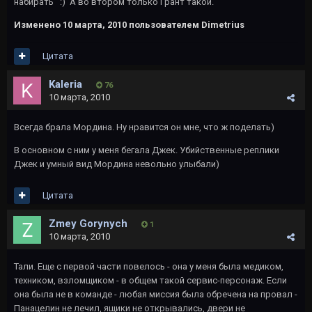
набирать :) А во втором только Грант такой.
Изменено
10 марта, 2010
пользователем Dimetrius
Цитата
Kaleria
76
10 марта, 2010
Всегда брала Мордина. Ну нравится он мне, что ж поделать)
В основном с ним у меня бегала Джек. Убийственные реплики
Джек и умный вид Мордина невольно улыбали)
Цитата
Zmey Gorynych
1
10 марта, 2010
Тали. Еще с первой части повелось - она у меня была медиком,
техником, взломщиком - в общем такой сервис-персонаж. Если
она была не в команде - любая миссия была обречена на провал -
Панацелин не лечил, ящики не открывались, двери не