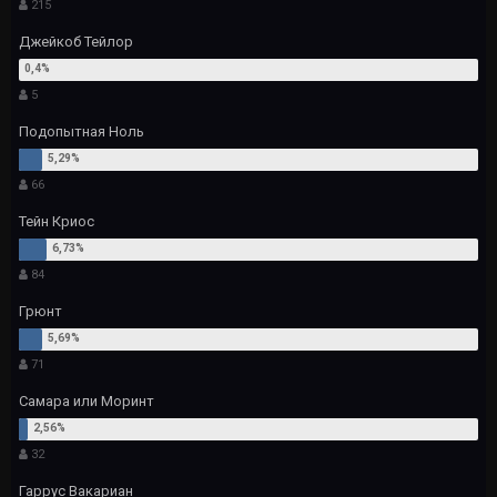
215
Джейкоб Тейлор
5
Подопытная Ноль
66
Тейн Криос
84
Грюнт
71
Самара или Моринт
32
Гаррус Вакариан