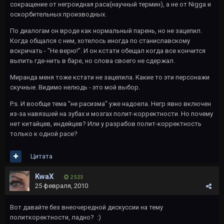
сокращение от негроидная раса(научный термин), а не от Nigga и
оскорбительных производных.
По диалогам он вроде как нормальный парень, но не зацепил.
Когда общался с ним, хотелось иногда по станиславскому
вскричать - "Не верю!". И он кстати обещал когда все кончится
выпить где-нить в баре, но слова своего не сдержал.
Миранда меня тоже кстати не зацепила. Какие то эти персонажи
скучные. Видимо нелюдь - это мой выбор.
P.s. И вообще тема "не расизма" уже надоела. Негр явно включен
из-за навязшей на зубах и мозгах полит-корректности. Но почему
нет китайцев, индейцев? Или у разрабов полит-корректность
только к одной расе?
Цитата
KwaX
2 523
25 февраля, 2010
Вот давайте без внеочередной дискуссии на тему
политкоректности, ладно? :)