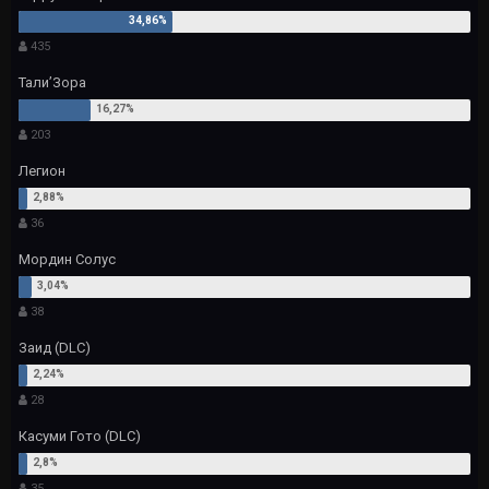
435
Тали’Зора
203
Легион
36
Мордин Солус
38
Заид (DLC)
28
Касуми Гото (DLC)
35