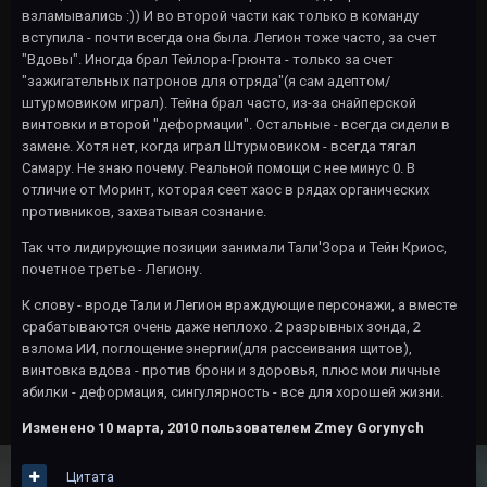
взламывались :)) И во второй части как только в команду
вступила - почти всегда она была. Легион тоже часто, за счет
"Вдовы". Иногда брал Тейлора-Грюнта - только за счет
"зажигательных патронов для отряда"(я сам адептом/
штурмовиком играл). Тейна брал часто, из-за снайперской
винтовки и второй "деформации". Остальные - всегда сидели в
замене. Хотя нет, когда играл Штурмовиком - всегда тягал
Самару. Не знаю почему. Реальной помощи с нее минус 0. В
отличие от Моринт, которая сеет хаос в рядах органических
противников, захватывая сознание.
Так что лидирующие позиции занимали Тали'Зора и Тейн Криос,
почетное третье - Легиону.
К слову - вроде Тали и Легион враждующие персонажи, а вместе
срабатываются очень даже неплохо. 2 разрывных зонда, 2
взлома ИИ, поглощение энергии(для рассеивания щитов),
винтовка вдова - против брони и здоровья, плюс мои личные
абилки - деформация, сингулярность - все для хорошей жизни.
Изменено
10 марта, 2010
пользователем Zmey Gorynych
Цитата