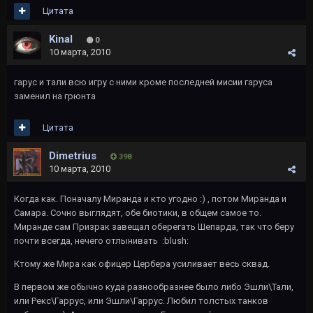
Цитата
Kinal
0
10 марта, 2010
гарус и тали всю игру с ними кроме последней мисии гаруса
заменил на грюнта
Цитата
Dimetrius
398
10 марта, 2010
Когда как. Поначалу Миранда и кто угодно :) , потом Миранда и
Самара. Сочно выглядят, обе биотики, в общем самое то.
Миранде сам Призрак завещал оберегать Шепарда, так что беру
почти всегда, нечего отлынивать :blush:
Ктому же Мира как офицер Цербера усиливает весь сквад.
В первом же обычно куда разнообразнее было либо Эшли\Тали,
или Рекс\Гаррус, или Эшли\Гаррус. Любил толстых танков