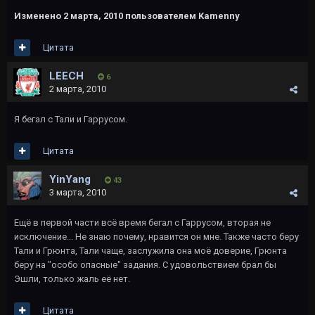
Изменено
2 марта, 2010
пользователем Kamenny
Цитата
LEECH
6
2 марта, 2010
Я бегал с Тали и Гаррусом.
Цитата
YinYang
43
3 марта, 2010
Ещё в первой части всё время бегал с Гаррусом, вторая не
исключение... Не знаю почему, нравится он мне. Также часто беру
Тали и Грюнта, Тали чаще, заслужила она моё доверие, Грюнта
беру на "особо опасные" задания. С удовольствием брал бы
Эшли, только жаль её нет.
Цитата