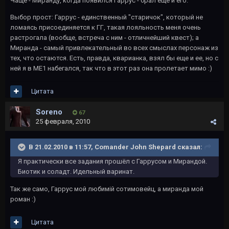
Чаще - Миранду, когда появился Гаррус - брал еще и его.
Выбор прост: Гаррус - единственный "старичок", который не
ломаясь присоединяется к ГГ, такая лояльность меня очень
растрогала (вообще, встреча с ним - отличнейший квест); а
Миранда - самый привлекательный во всех смыслах персонаж из
тех, что остаются. Есть, правда, кварианка, взял бы еще и ее, но с
ней я в МЕ1 набегался, так что в этот раз она пролетает мимо :)
Цитата
Soreno
67
25 февраля, 2010
В 21.02.2010 в 11:57, Comander John Shepard сказал:
Я практически все задания прошёл с Гаррусом и Мирандой.
Биотик и соладт. Идельный варинат.
Так же само, Гаррус мой любимій сотимовейц, а миранда мой
роман :)
Цитата