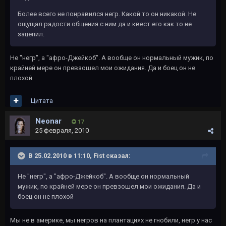
Более всего не понравился негр. Какой то он никакой. Не
ощущал радости общения с ним да и квест его как то не
зацепил.
Не "негр", а "афро-Джейкоб". А вообще он нормальный мужик, по
крайней мере он превзошел мои ожидания. Да и боец он не
плохой
Цитата
Neonar
17
25 февраля, 2010
В 25.02.2010 в 11:10, Fist сказал:
Не "негр", а "афро-Джейкоб". А вообще он нормальный
мужик, по крайней мере он превзошел мои ожидания. Да и
боец он не плохой
Мы не в америке, мы негров на плантациях не гнобили, негр у нас