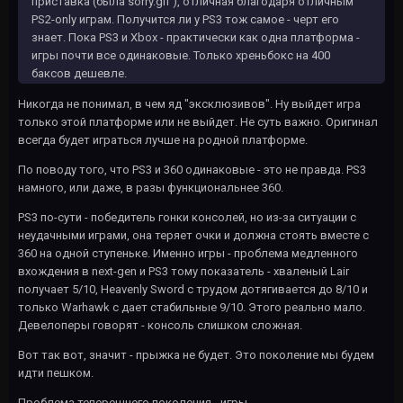
приставка (была sorry.gif ), отличная благодаря отличным
PS2-only играм. Получится ли у PS3 тож самое - черт его
знает. Пока PS3 и Xbox - практически как одна платформа -
игры почти все одинаковые. Только хреньбокс на 400
баксов дешевле.
Никогда не понимал, в чем яд "эксклюзивов". Ну выйдет игра
только этой платформе или не выйдет. Не суть важно. Оригинал
всегда будет играться лучше на родной платформе.
По поводу того, что PS3 и 360 одинаковые - это не правда. PS3
намного, или даже, в разы функциональнее 360.
PS3 по-сути - победитель гонки консолей, но из-за ситуации с
неудачными играми, она теряет очки и должна стоять вместе с
360 на одной ступеньке. Именно игры - проблема медленного
вхождения в next-gen и PS3 тому показатель - хваленый Lair
получает 5/10, Heavenly Sword с трудом дотягивается до 8/10 и
только Warhawk с дает стабильные 9/10. Этого реально мало.
Девелоперы говорят - консоль слишком сложная.
Вот так вот, значит - прыжка не будет. Это поколение мы будем
идти пешком.
Проблема теперешнего поколения - игры.