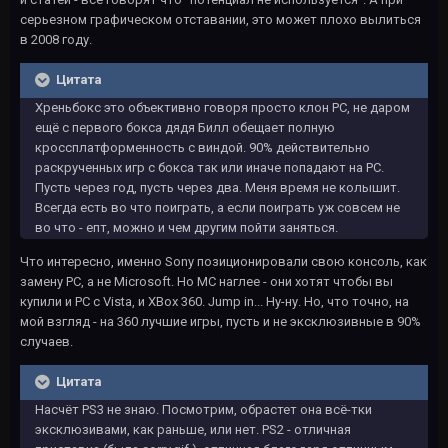
серьезном графическом отставании, это может плохо вылиться
в 2008 году.
Цитата
Хреньбокс это объективно говоря просто клон PC, не даром
ещё с первого бокса дядя Билл обещает полную
кроссплатформенность с виндой. 90% действительно
раскрученных игр с бокса так или иначе попадают на PC.
Пусть через год, пусть через два. Меня время не колышит.
Всегда есть во что поиграть, а если поиграть уж совсем не
во что - епт, можно и чем другим пойти заняться.
Что интересно, именно Sony позиционировали свою консоль, как
замену PC, а не Microsoft. Но MC наглее - они хотят чтобы вы
купили и PC с Vista, и XBox 360. Jump in... Ну-ну. Но, что точно, на
мой взгляд - на 360 лучшие игры, пусть и не эксклюзивные в 90%
случаев.
Цитата
Насчёт PS3 не знаю. Посмотрим, обрастет она всё-тки
эксклюзивами, как раньше, или нет. PS2 - отличная