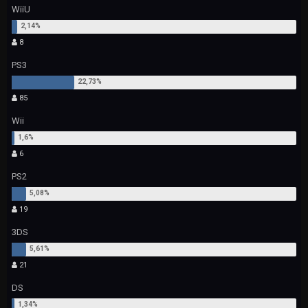
WiiU
8
PS3
85
Wii
6
PS2
19
3DS
21
DS