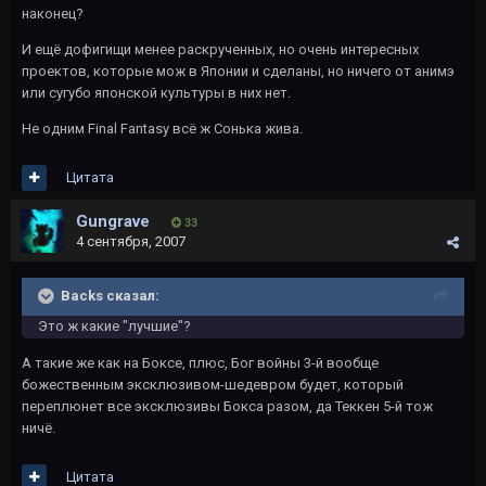
наконец?
И ещё дофигищи менее раскрученных, но очень интересных
проектов, которые мож в Японии и сделаны, но ничего от анимэ
или сугубо японской культуры в них нет.
Не одним Final Fantasy всё ж Сонька жива.
Цитата
Gungrave
33
4 сентября, 2007
Backs сказал:
Это ж какие "лучшие"?
А такие же как на Боксе, плюс, Бог войны 3-й вообще
божественным эксклюзивом-шедевром будет, который
переплюнет все эксклюзивы Бокса разом, да Теккен 5-й тож
ничё.
Цитата