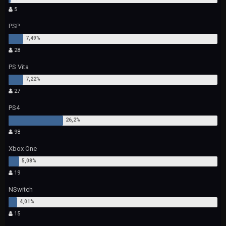
5
PSP
28
PS Vita
27
PS4
98
Xbox One
19
NSwitch
15