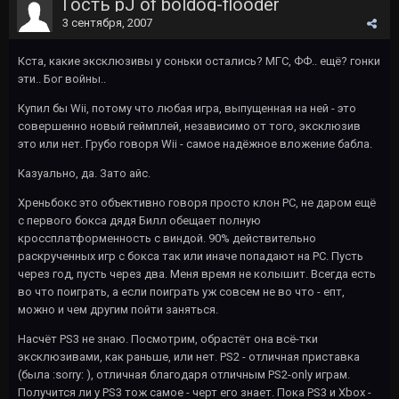
Гость pJ of boldog-flooder
3 сентября, 2007
Кста, какие эксклюзивы у соньки остались? МГС, ФФ.. ещё? гонки
эти.. Бог войны..
Купил бы Wii, потому что любая игра, выпущенная на ней - это
совершенно новый геймплей, независимо от того, эксклюзив
это или нет. Грубо говоря Wii - самое надёжное вложение бабла.
Казуально, да. Зато айс.
Хреньбокс это объективно говоря просто клон PC, не даром ещё
с первого бокса дядя Билл обещает полную
кроссплатформенность с виндой. 90% действительно
раскрученных игр с бокса так или иначе попадают на PC. Пусть
через год, пусть через два. Меня время не колышит. Всегда есть
во что поиграть, а если поиграть уж совсем не во что - епт,
можно и чем другим пойти заняться.
Насчёт PS3 не знаю. Посмотрим, обрастёт она всё-тки
эксклюзивами, как раньше, или нет. PS2 - отличная приставка
(была :sorry: ), отличная благодаря отличным PS2-only играм.
Получится ли у PS3 тож самое - черт его знает. Пока PS3 и Xbox -