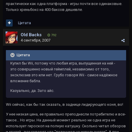
практически как одна платформа - игры почти все одинаковые.
Только хреньбокс на 400 баксов дешевле.
Цитата
Old Backs
792
4 сентября, 2007
Цитата
Купил бы Wii, потому что любая игра, выпущенная на ней -
это совершенно новый геймплей, независимо от того,
эксклюзив это или нет. Грубо говоря Wii - самое надёжное
вложение бабла.
Казуально, да. Зато айс.
Wii сейчас, как бы так сказать, в заднице лидирующего коня, во!
У нее низкая цена, ее правильно преподнесли потребителю и все-
такое... Но игры. На данный момент реально ни одна игра не
использует гироскоп на полную катушку. Сколько читал обзоров
и статей - все говорят что "потенциал не используется". А при