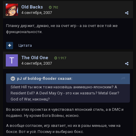
Old Backs
792
4 сентября, 2007
Планку держит, думаю, не за счет игр - а за счет все той же
функциональности.
Цитата
The Old One
1 917
4 сентября, 2007
pJ of boldog-flooder сказал:
Silent Hill ты мож тоже назовёшь анимешно-японским? А
Resident Evil? А Devil May Cry - это как назвать? Metal Gear?
God of War, наконец?
Во всех этих проектах я чувствовал японский стиль, а в DMC и
подавно. Ну кроме Бога Войны, есесно.
А вообще согласен, игр хватает, но их в разы меньше, чем на
боксе. Вот и усё. Посему и выбираю бокс.