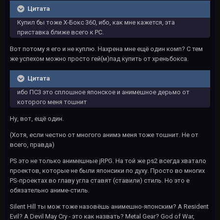
Цитата
Купил бы тоже Х-Бокс 360, ибо, как мне кажется, эта
приставка ближе всего к РС.
Вот потому я его и не куплю. Нахрена мне ещё один комп? С тем
же успехом можно просто гей(м)пад купить от хреньбокса.
Цитата
ибо ПС3 это сплошное японское и анимешное дерьмо от
которого меня тошнит
Ну, вот, ещё один.
(Хотя, если честно от многого анимэ меня тоже тошнит. Не от
всего, правда)
PS это не только анимешные jRPG. На той же ps2 всегда хватало
проектов, которые не были японсики по духу. Просто во многих
PS-проектах во главу угла ставят (ставили) стиль. Но это е
обязательно аниме-стиль.
Silent Hill ты мож тоже назовёшь анимешно-японским? А Resident
Evil? А Devil May Cry - это как назвать? Metal Gear? God of War,