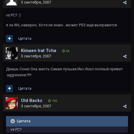
3 сентября, 2007
vs PC? :)
я за Wii, наверно. Хотя не знаю.. может PS3 ещё выправится.
Цитата
Kimaen Irat Tcha
66
3 сентября, 2007
Даешь Соню.Она жесть.Самая лучшая.Икс бокс полный привет
:aggressive:!!!!!
Цитата
Old Backs
792
3 сентября, 2007
Цитата
vs PC?