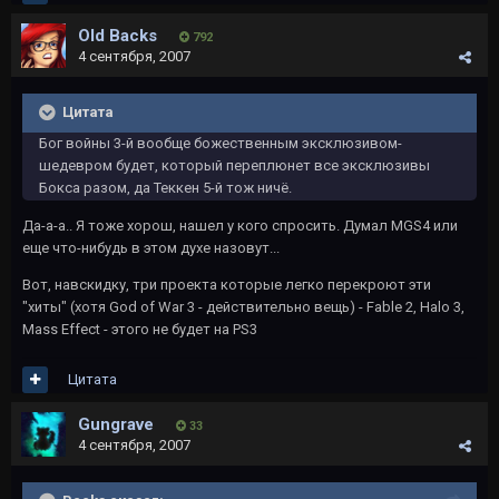
Old Backs
792
4 сентября, 2007
Цитата
Бог войны 3-й вообще божественным эксклюзивом-
шедевром будет, который переплюнет все эксклюзивы
Бокса разом, да Теккен 5-й тож ничё.
Да-а-а.. Я тоже хорош, нашел у кого спросить. Думал MGS4 или
еще что-нибудь в этом духе назовут...
Вот, навскидку, три проекта которые легко перекроют эти
"хиты" (хотя God of War 3 - действительно вещь) - Fable 2, Halo 3,
Mass Effect - этого не будет на PS3
Цитата
Gungrave
33
4 сентября, 2007