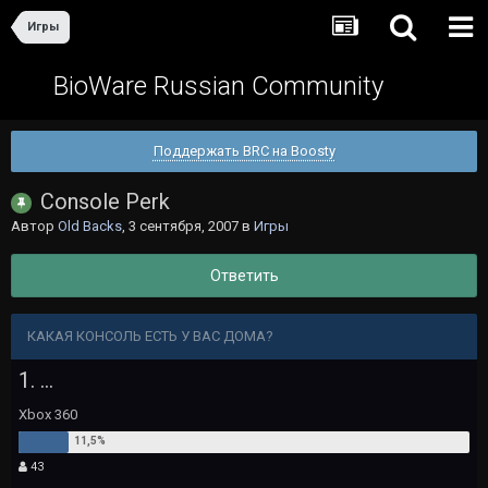
Игры
BioWare Russian Community
Поддержать BRC на Boosty
Console Perk
Автор
Old Backs
,
3 сентября, 2007
в
Игры
Ответить
КАКАЯ КОНСОЛЬ ЕСТЬ У ВАС ДОМА?
1. ...
Xbox 360
43