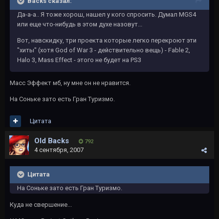
Backs сказал:
Да-а-а.. Я тоже хорош, нашел у кого спросить. Думал MGS4
или еще что-нибудь в этом духе назовут...
Вот, навскидку, три проекта которые легко перекроют эти
"хиты" (хотя God of War 3 - действительно вещь) - Fable 2,
Halo 3, Mass Effect - этого не будет на PS3
Масс Эффект мб, ну мне он не нравится.
На Соньке зато есть Гран Туризмо.
Цитата
Old Backs
792
4 сентября, 2007
Цитата
На Соньке зато есть Гран Туризмо.
Куда не свершение...