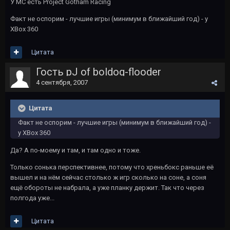
У MC есть Project Gotham Racing
Факт не оспорим - лучшие игры (минимум в ближайший год) - у
XBox 360
Цитата
Гость pJ of boldog-flooder
4 сентября, 2007
Цитата
Факт не оспорим - лучшие игры (минимум в ближайший год) -
у XBox 360
Да? А по-моему и там, и там одно и тоже.
Только сонька перспективнее, потому что хреньбокс раньше её
вышел и на нём сейчас столько ж игр сколько на соне, а соня
ещё обороты не набрала, а уже планку держит. Так что через
полгода уже...
Цитата