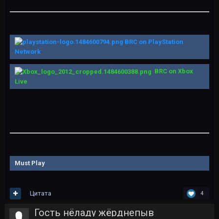
BRC on PlayStation
Network
BRC on Xbox
Live
Must Play
Цитата
4
Гость нёладу жёрднепыв