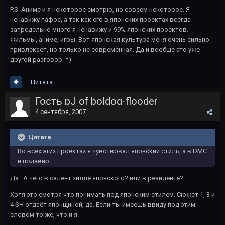
P.S. Аниме и я некоторое смотрю, но совсем некоторое. Я
ненавижу пафос, а так как его в японских проектах всегда
запредельно много я ненавижу и 99% японских проектов.
Фильмы, аниме, игры. Вот японская культура меня очень сильно
привлекает, но только не современная. Да и вообще это уже
другой разговор. =)
Цитата
Гость pJ of boldog-flooder
4 сентября, 2007
Цитата
Во всех этих проектах я чувствовал японский стиль, а в DMC
и подавно.
Да.. А чего в салент хилле японского? или в резиденте?
Хотя это смотря что понимать под японским стилем. Сюжет 1, 3 и
4 SH отдаёт японщиной, да. Если ты имеешь ввиду под этим
словом то же, что и я.