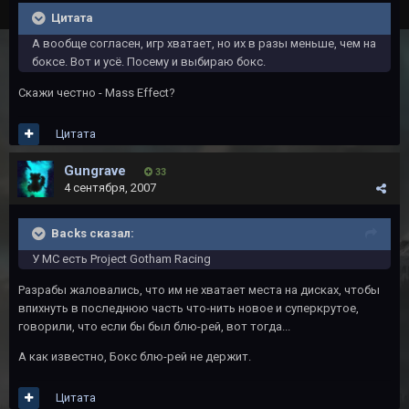
Цитата
А вообще согласен, игр хватает, но их в разы меньше, чем на
боксе. Вот и усё. Посему и выбираю бокс.
Скажи честно - Mass Effect?
Цитата
Gungrave
33
4 сентября, 2007
Backs сказал:
У MC есть Project Gotham Racing
Разрабы жаловались, что им не хватает места на дисках, чтобы
впихнуть в последнюю часть что-нить новое и суперкрутое,
говорили, что если бы был блю-рей, вот тогда...
А как известно, Бокс блю-рей не держит.
Цитата