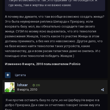
такую возможность. Так ,что пушками тут не обойдется. А
где жнец ,там и жертвы и не важно какие.
А почему вы думаете, что там вообще возможно создать жнеца?
Это была неуверенная реплика Шепарда к Призраку, если
взорвать базу: мол, вы обязательно создадите там своего
жнеца. СУЗИ по моему ясно выразилась, что это технология
размножения Жнецов, тоесть какое-то участие Жнецы в этом
должны принимать, а без них это невозможно. Другое дело, что
на базе можно найти технологии таких устройств, какие
человечеству, да и всем расам галактики даже не снились. И с
помощью этих технологий победить Жнецов:)
Изменено
8 марта, 2010
пользователем Polinio
Цитата
Ishxar
235
8 марта, 2010
Я не против оставить базу по сути ,но не Церберу.Не верю я в
добро Призрака.Да и сам он отчетливо говорит зачем ему эта
база.