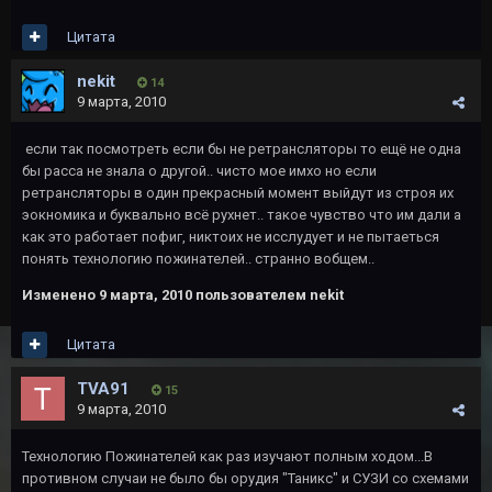
Цитата
nekit
14
9 марта, 2010
если так посмотреть если бы не ретрансляторы то ещё не одна
бы расса не знала о другой.. чисто мое имхо но если
ретрансляторы в один прекрасный момент выйдут из строя их
эокномика и буквально всё рухнет.. такое чувство что им дали а
как это работает пофиг, никтоих не исслудует и не пытаеться
понять технологию пожинателей.. странно вобщем..
Изменено
9 марта, 2010
пользователем nekit
Цитата
TVA91
15
9 марта, 2010
Технологию Пожинателей как раз изучают полным ходом...В
противном случаи не было бы орудия "Таникс" и СУЗИ со схемами