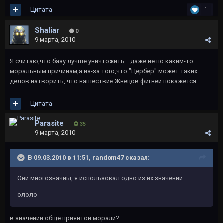
Цитата
1
Shaliar
0
9 марта, 2010
Я считаю,что базу лучше уничтожить... даже не по каким-то
моральным причинам,а из-за того,что "Цербер" может таких
делов натворить, что нашествие Жнецов фигней покажется.
Цитата
Parasite
35
9 марта, 2010
В 09.03.2010 в 11:51, random47 сказал:
Они многозначны, я использовал одно из их значений.
ололо
в значении обще приянтой морали?