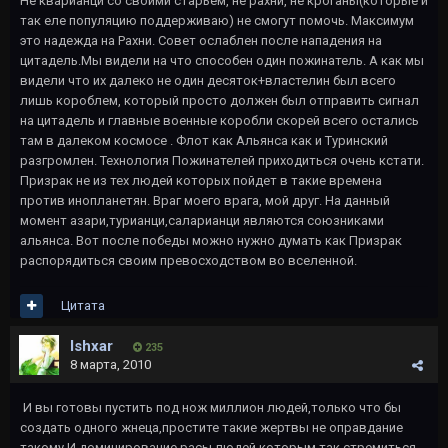
Не кварианци со своими старьем, не рахни, не кроганы(которые и
так еле популяцию поддерживаю) не смогут помочь. Максимум
это надежда на Рахни. Совет ослаблен после нападения на
цитадель.Мы видели на что способен один пожинатель. А как мы
видели что их далеко не один десяток+властелин был всего
лишь короблем, который просто должен был отправить сигнал
на цитадель и главные военные коробли скорей всего остались
там в далеком космосе . Флот как Альянса как и Туринский
разгромлен. Технология Пожинателей приходиться очень кстати.
Призрак не из тех людей которых пойдет в такие времена
против инопланетян. Враг моего врага, мой друг. На данный
момент азари,турианци,саларианци являются союзниками
альянса. Вот после победы можно нужно думать как Призрак
распорядиться своим превосходством во вселенной.
Цитата
Ishxar
235
8 марта, 2010
И вы готовы пустить под нож миллион людей,только что бы
создать одного жнеца,простите такие жертвы не оправдание
такому.И доминирование расы людей которым так стремиться