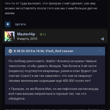
что-то от туда вылезит, что призрак с ней сделает, как ему
можно ее оставлять после того как мы с ним больше дел не
имеем
Цитата
MasterHip
53
8 марта, 2010
В 08.03.2010 в 18:04, Vladi_Red сказал:
По-любому уничтожить :diablo:! Альянсу не нужны тёмные
технологии, чтобы давить Жнецов. Тем более в 3-ей части
(надеюсь) подтянутся кварианцы, рахни и клан Урднот (не
считаю Совет) и им так наваляют, что они не сверкнут
своими железными задницами ещё 400-500 тысяч лет!
+ Призрак, он же Illusive Man, он же пафосная наглая морда,
всё-таки весьма неприятный и гнусный тип, так что
обойдётся.