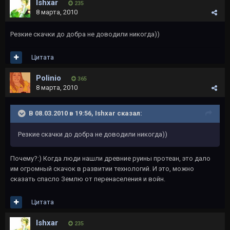
Ishxar
235
8 марта, 2010
Резкие скачки до добра не доводили никогда))
Цитата
Polinio
365
8 марта, 2010
В 08.03.2010 в 19:56, Ishxar сказал:
Резкие скачки до добра не доводили никогда))
Почему?:) Когда люди нашли древние руины протеан, это дало
им огромный скачок в развитии технологий. И это, можно
сказать спасло Землю от перенаселения и войн.
Цитата
Ishxar
235