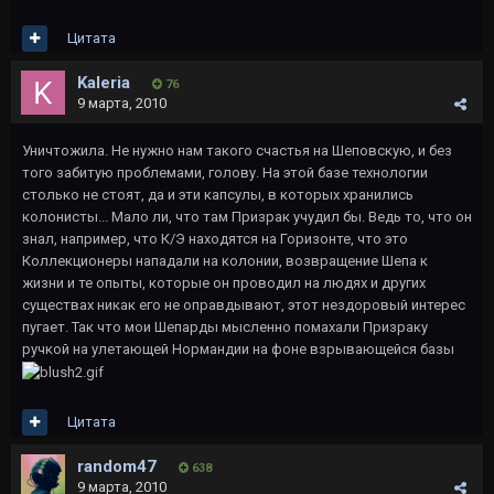
Цитата
Kaleria
76
9 марта, 2010
Уничтожила. Не нужно нам такого счастья на Шеповскую, и без
того забитую проблемами, голову. На этой базе технологии
столько не стоят, да и эти капсулы, в которых хранились
колонисты... Мало ли, что там Призрак учудил бы. Ведь то, что он
знал, например, что К/Э находятся на Горизонте, что это
Коллекционеры нападали на колонии, возвращение Шепа к
жизни и те опыты, которые он проводил на людях и других
существах никак его не оправдывают, этот нездоровый интерес
пугает. Так что мои Шепарды мысленно помахали Призраку
ручкой на улетающей Нормандии на фоне взрывающейся базы
Цитата
random47
638
9 марта, 2010