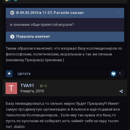
В 09.03.2010 в 11:57, Parasite сказал:
в значении обще приянтой морали?
Показать контент
Таким образом я выяснил, что взорвал базу коллекционеров по
философским, политическим, моральным а так же личным
(ненавижу Призрака) причинам:)
Цитата
1
TVA91
15
9 марта, 2010
Базу ликвидировал,а то сильно жирно будет Призраку!!! Имеет
самую продвинутую организацию в Альянсе и ещё подавай все
технологии Коллекционеров... Если ему так нужна эта база,то
пусть по кусочкам её собирает,хоть займёт себя на пару тысяч
лет.:diablo: