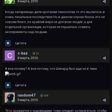
8 марта, 2010
Когда саларианцы дали кроганам технологии,то это вылилось в
очень печальные последствия.Но в данном случае боюсь это не
совсем благо ,по крайней мере не для всех людей ,а для
отдельной организации ,которая не гнушалась ставить
эксперименты над людьми.
Цитата
c-baz
23
8 марта, 2010
А все почему? А все потому, что Шепард был еще не в теме.
Цитата
random47
638
9 марта, 2010
"Кто сражается с чудовищами, тому следует остерегаться, чтобы