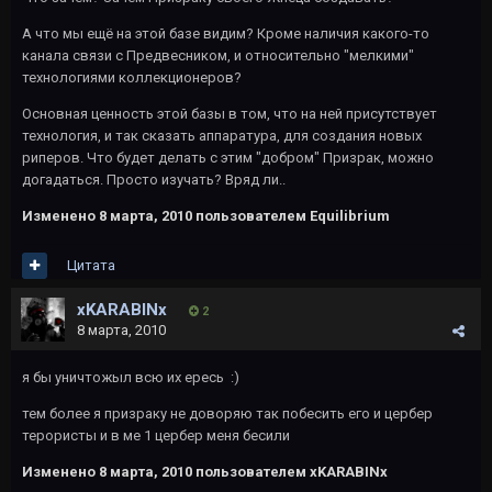
А что мы ещё на этой базе видим? Кроме наличия какого-то
канала связи с Предвесником, и относительно "мелкими"
технологиями коллекционеров?
Основная ценность этой базы в том, что на ней присутствует
технология, и так сказать аппаратура, для создания новых
риперов. Что будет делать с этим "добром" Призрак, можно
догадаться. Просто изучать? Вряд ли..
Изменено
8 марта, 2010
пользователем Еquilibrium
Цитата
xKARABINx
2
8 марта, 2010
я бы уничтожыл всю их ересь :)
тем более я призраку не доворяю так побесить его и цербер
терористы и в ме 1 цербер меня бесили
Изменено
8 марта, 2010
пользователем xKARABINx