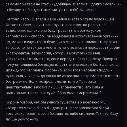
самому при этом не стать чудовищем. И если ты долго смотришь
в бездну, то бездна тоже смотрит в тебя". Ф. Ницше
Не хочу, чтобы Шепард и все человечество стало чудовищем.
Оставить базу, значит заполучить невероятно развитые
технологии, однако они будут развиты в весьма узком
направлении - способы умерщвления и использования органики.
Ну, может и еще что-то будет, что можно использовать против
жнецов, но не так уж и много - с чего хозяевам передавать своим
инструментам технологии, которые могут этих хозяев
уничтожить? Кроме того, если передать базу Церберу, Призрак
получит слишком большую власть, это слишком большая сила
для одного человека. Особенно, если этот человек - подлый
сукин сын, чьи цели до конца не известны, а стремление к власти
безгранично. Если же предположить, что Призрака
действительно заботит лишь человечество, его сила и
выживание, то это еще хуже - "благими намерениями..."
Короче говоря, нет разумного существа во вселенно МЕ,
которому можно было бы доверить распоряжаться базой
коллекционеров - все либо идиоты, либо сволочи. Так что, базу
лучше уничтожить.