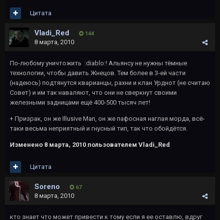
Цитата
Vladi_Red
144
8 марта, 2010
По-любому уничтожить :diablo:! Альянсу не нужны тёмные
технологии, чтобы давить Жнецов. Тем более в 3-ей части
(надеюсь) подтянутся кварианцы, рахни и клан Урднот (не считаю
Совет) и им так наваляют, что они не сверкнут своими
железными задницами ещё 400-500 тысяч лет!
+ Призрак, он же Illusive Man, он же пафосная наглая морда, всё-
таки весьма неприятный и гнусный тип, так что обойдётся.
Изменено
8 марта, 2010
пользователем Vladi_Red
Цитата
Soreno
67
8 марта, 2010
кто знает что может привести к тому если я ее оставлю, вдруг