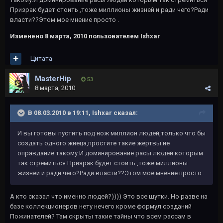
Призрак будет стоить ,тоже миллионы жизней и ради чего?Ради
власти??Этом мое мнение просто .
Изменено
8 марта, 2010
пользователем Ishxar
Цитата
MasterHip
53
8 марта, 2010
В 08.03.2010 в 19:11, Ishxar сказал:
И вы готовы пустить под нож миллион людей,только что бы
создать одного жнеца,простите такие жертвы не
оправдание такому.И доминирование расы людей которым
так стремиться Призрак будет стоить ,тоже миллионы
жизней и ради чего?Ради власти??Этом мое мнение просто .
А кто сказал что именно людей?)))) Это все шутки. Но разве на
базе коллекционеров нету нечего кроме формул созданий
Пожинателей? Там скрыты такие тайны что всем рассам в