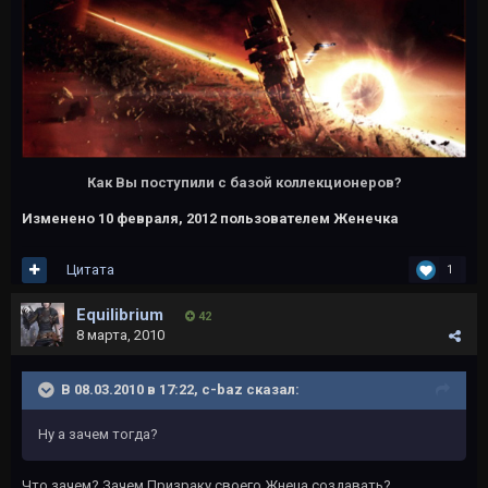
Как Вы поступили с базой коллекционеров?
Изменено
10 февраля, 2012
пользователем Женечка
Цитата
1
Еquilibrium
42
8 марта, 2010
В 08.03.2010 в 17:22, c-baz сказал:
Ну а зачем тогда?
Что зачем? Зачем Призраку своего Жнеца создавать?