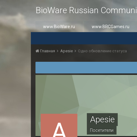
BioWare Russian Communi
www.BioWare.ru
www.BRCGames.ru
Главная
Apesie
Одно обновление статуса
Apesie
Посетители