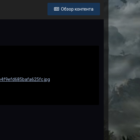
Обзор контента
ee4f9efd685bafa625fc.jpg