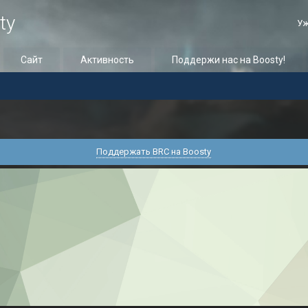
ty
Уж
Сайт
Активность
Поддержи нас на Boosty!
Поддержать BRC на Boosty