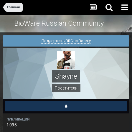
Главная
BioWare Russian Community
Поддержать BRC на Boosty
Shayne
Посетители
ПУБЛИКАЦИЙ
1 095