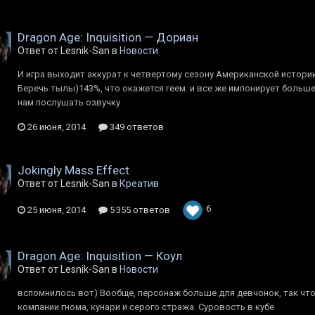
Dragon Age: Inquisition — Дориан
Ответ от Lesnik-San в
Новости
И игра выходит аккурат к четвертому сезону Американской истории 
Беречь тылы)143%, что окажется геем. и все же импонирует больше,
нам послушать озвучку
26 июня, 2014
349 ответов
Jokingly Mass Effect
Ответ от Lesnik-San в
Креатив
6
25 июня, 2014
5 355 ответов
Dragon Age: Inquisition — Коул
Ответ от Lesnik-San в
Новости
вспомнилось вот) Вообще, персонаж больше для девчонок, так что 
компании гнома, кунари и серого стража. Суровость в кубе