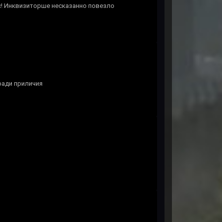
с! Инквизиторше несказанно повезло
ради приличия