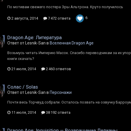
По мотивам свежего постера Эры Альтрона. Круто получилось
6
2 августа, 2014
7 472 ответа
Dragon Age: Литература
Ответ от Lesnik-San в
Вселенная Dragon Age
Возьмусь читать Империю Масок. Спасибо переводчикам за их упорн
книги скачать?
21 июля, 2014
2 460 ответов
Солас / Solas
Ответ от Lesnik-San в
Персонажи
Почти весь Торчвуд собрали. Осталось позвать на озвучку Барроу
11 июля, 2014
38 192 ответа
Dragon Age: Inquisition — Возвращение Лелианы