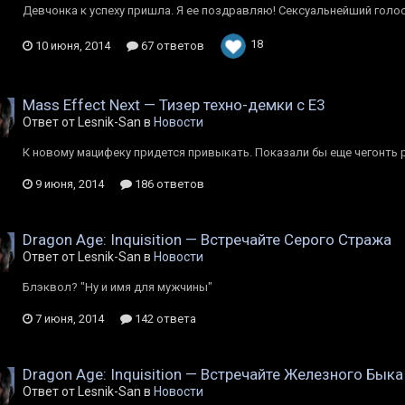
Девчонка к успеху пришла. Я ее поздравляю! Сексуальнейший голо
18
10 июня, 2014
67 ответов
Mass Effect Next — Тизер техно-демки с E3
Ответ от Lesnik-San в
Новости
К новому мацифеку придется привыкать. Показали бы еще чегонть 
9 июня, 2014
186 ответов
Dragon Age: Inquisition — Встречайте Серого Стража
Ответ от Lesnik-San в
Новости
Блэквол? "Ну и имя для мужчины"
7 июня, 2014
142 ответа
Dragon Age: Inquisition — Встречайте Железного Быка
Ответ от Lesnik-San в
Новости