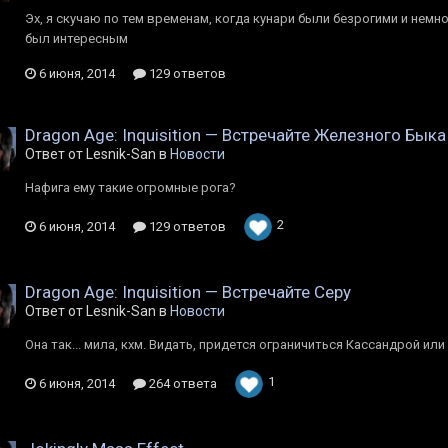
Эх, я скучаю по тем временам, когда кунари были безрогими и немн
был интересным
6 июня, 2014
129 ответов
Dragon Age: Inquisition — Встречайте Железного Быка
Ответ от Lesnik-San в
Новости
Нафига ему такие огромные рога?
2
6 июня, 2014
129 ответов
Dragon Age: Inquisition — Встречайте Серу
Ответ от Lesnik-San в
Новости
Она так... мила, кхм. Видать, придется ограничиться Кассандрой ил
1
6 июня, 2014
264 ответа