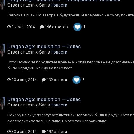
Ответ от Lesnik-San в
Новости
Сегодня я пьян. Но завтра я буду трезв. И все равно не смогу понять
1
3 июля, 2014
196 ответов
Dragon Age: Inquisition — Солас
Ответ от Lesnik-San в
Новости
Эххх! Помню те бородатые времена, когда персонажам драгонаге 
было нарядить как душа пожелает
1
30 июня, 2014
192 ответа
Dragon Age: Inquisition — Солас
Ответ от Lesnik-San в
Новости
Почему на лице проступает щетина? Человеки были в роду? Хотя в
смотрелись волосы на лице. Но это так неправильно!
30 июня, 2014
192 ответа