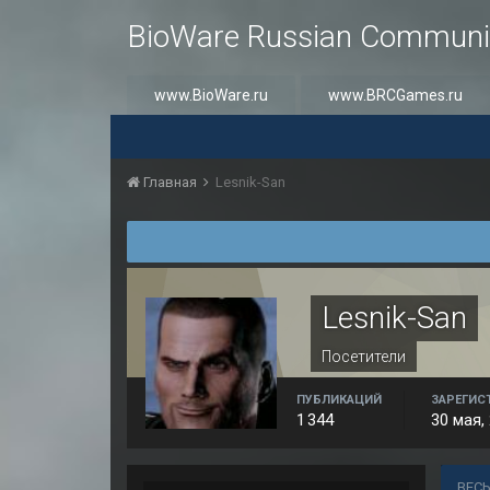
BioWare Russian Communi
www.BioWare.ru
www.BRCGames.ru
Главная
Lesnik-San
Lesnik-San
Посетители
ПУБЛИКАЦИЙ
ЗАРЕГИС
1 344
30 мая,
ВЕСЬ