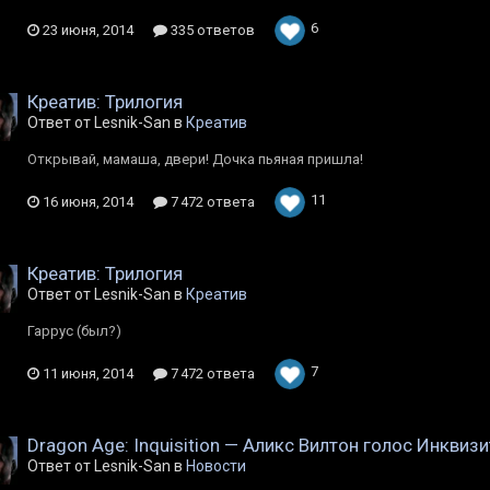
6
23 июня, 2014
335 ответов
Креатив: Трилогия
Ответ от Lesnik-San в
Креатив
Открывай, мамаша, двери! Дочка пьяная пришла!
11
16 июня, 2014
7 472 ответа
Креатив: Трилогия
Ответ от Lesnik-San в
Креатив
Гаррус (был?)
7
11 июня, 2014
7 472 ответа
Dragon Age: Inquisition — Аликс Вилтон голос Инкви
Ответ от Lesnik-San в
Новости