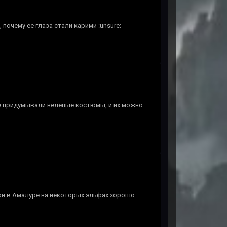
, почему ее глаза стали карими :unsure:
не придумывали нелепые костюмы, и их можно
он в Амалуре на некоторых эльфах хорошо