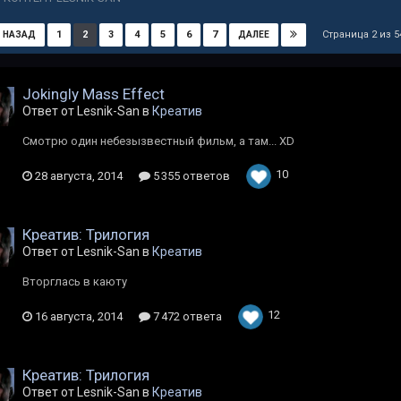
Страница 2 из 
1
2
3
4
5
6
7
НАЗАД
ДАЛЕЕ
Jokingly Mass Effect
Ответ от Lesnik-San в
Креатив
Смотрю один небезызвестный фильм, а там... XD
10
28 августа, 2014
5 355 ответов
Креатив: Трилогия
Ответ от Lesnik-San в
Креатив
Вторглась в каюту
12
16 августа, 2014
7 472 ответа
Креатив: Трилогия
Ответ от Lesnik-San в
Креатив