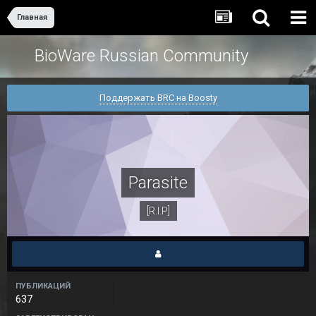
Главная
BioWare Russian Community
Поддержать BRC на Boosty
Parasite
[R.I.P]
ПУБЛИКАЦИЙ
637