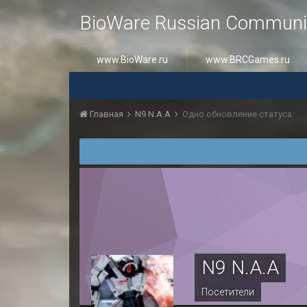
BioWare Russian Communi
www.BioWare.ru
www.BRCGames.ru
Главная
N9 N.A.A
Одно обновление статуса
N9 N.A.A
Посетители