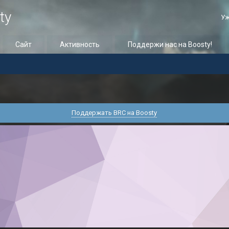
ty
Уж
Сайт
Активность
Поддержи нас на Boosty!
Поддержать BRC на Boosty