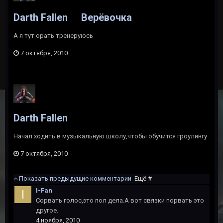
Darth Fallen
Верёвочка
А я тут орать тренеруюсь
7 октября, 2010
Darth Fallen
Начал ходить в музыкальную школу,чтобы обучится гроулингу
7 октября, 2010
Показать предыдущие комментарии
Ещё #
I-Fan
Сорвать голос,это пол дела.А вот связки порвать это
другое.
4 ноября, 2010