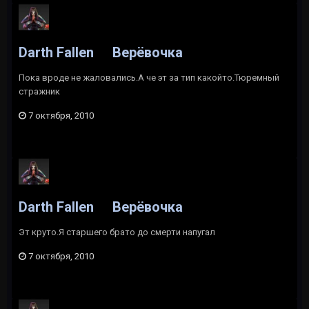
Darth Fallen
Верёвочка
Пока вроде не жаловались.А че эт за тип какойто.Тюремный
стражник
7 октября, 2010
Darth Fallen
Верёвочка
Эт круто.Я старшего брато до смерти напугал
7 октября, 2010