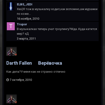
ELBS_JEDI
Хех)Я тож в музыкалку ходил,как вспомню,аж муражки
по коже...
16 ноября, 2010
Trupor
В музыкалках теперь учат гроулингу?Мда..Куда катится
мир? хД
3 марта, 2011
Darth Fallen
Верёвочка
Как дела?У меня как не странно отлично
7 октября, 2010