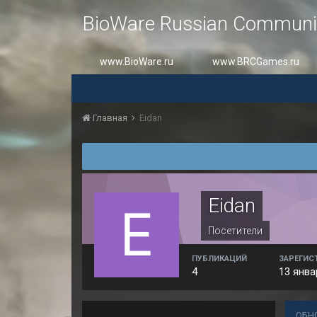
BioWare Russian Communi
www.BioWare.ru
www.BRCGames.ru
Главная
Eidan
Eidan
Посетители
ПУБЛИКАЦИЙ
ЗАРЕГИС
4
13 янва
ОБН