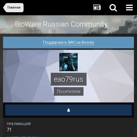
Главная
BioWare Russian Community
Поддержать BRC на Boosty
eao79rus
Посетители
ПУБЛИКАЦИЙ
71