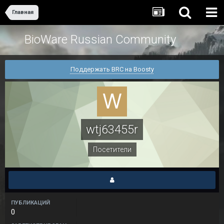
Главная
BioWare Russian Community
Поддержать BRC на Boosty
wtj63455r
Посетители
ПУБЛИКАЦИЙ
0