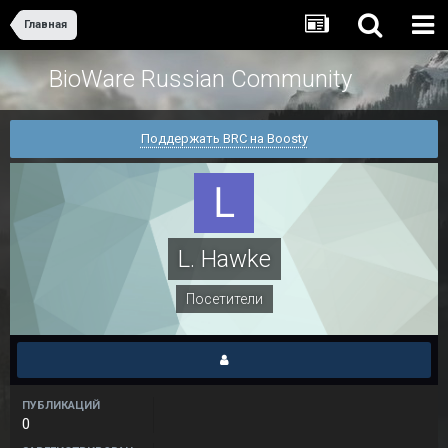
Главная
BioWare Russian Community
Поддержать BRC на Boosty
L. Hawke
Посетители
ПУБЛИКАЦИЙ
0