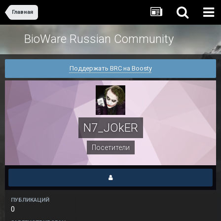
Главная
BioWare Russian Community
Поддержать BRC на Boosty
N7_JOkER
Посетители
ПУБЛИКАЦИЙ
0