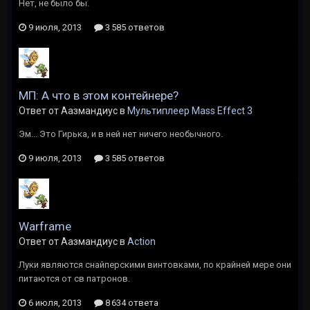
Нет, не было бы.
9 июля, 2013
3 585 ответов
МП: А что в этом контейнере?
Ответ от Аазмандиус в
Мультиплеер Mass Effect 3
Эм... Это Гирька, и в ней нет ничего необычного.
9 июля, 2013
3 585 ответов
Warframe
Ответ от Аазмандиус в
Action
Луки являются снайперскими винтовками, по крайней мере они
питаются от св патронов.
6 июля, 2013
8 634 ответа