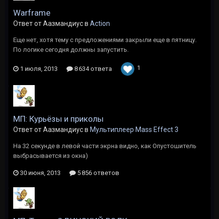
Warframe
Ответ от Аазмандиус в
Action
Еще нет, хотя тему с предложениями закрыли еще в пятницу.
По логике сегодня должны запустить.
1
1 июля, 2013
8 634 ответа
МП: Курьёзы и приколы
Ответ от Аазмандиус в
Мультиплеер Mass Effect 3
На 32 секунде в левой части экрна видно, как Опустошитель
выбрасывается из окна)
30 июня, 2013
5 856 ответов