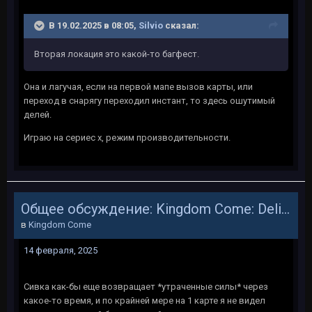
В 19.02.2025 в 08:05,
Silvio
сказал:
Вторая локация это какой-то багфест.
Она и лагучая, если на первой мапе вызов карты, или
переход в снарягу переходил инстант, то здесь ошутимый
делей.
Играю на сериес х, режим производительности.
Общее обсуждение: Kingdom Come: Deliverance
в
Kingdom Come
14 февраля, 2025
Сивка как-бы еще возвращает *утраченные силы* через
какое-то время, и по крайней мере на 1 карте я не видел