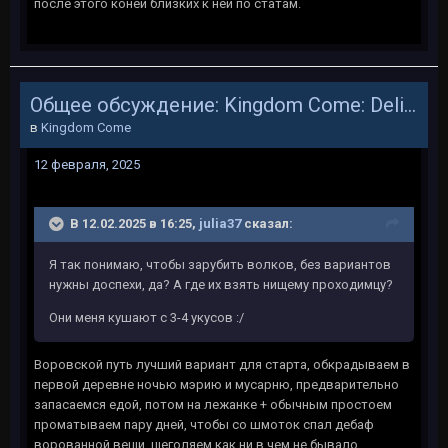
после этого коней близких к ней по статам.
Общее обсуждение: Kingdom Come: Deliverance
в
Kingdom Come
12 февраля, 2025
В 12.02.2025 в 16:25,
julia37
сказал:
Я так понимаю, чтобы зарубить волков, без вариантов
нужны доспехи, да? А где их взять нищему проходимцу?
Они меня кушают с 3-4 укусов
:/
Воровской путь лучший вариант для старта, обкрадываем в
первой деревне ночью мэрию и мусарню, предварительно
запасаемся едой, потом на лежанке + обычным простоем
проматываем пару дней, чтобы со шмоток спал дебаф
ворованной вещи, щеголяем как ни в чем не бывало.