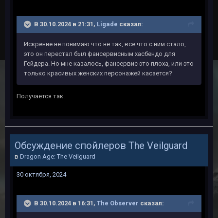
В 30.10.2024 в 21:31,
Ligade
сказал:
Искренне не понимаю что не так, все что с ним стало,
это он перестал был фансервисным хасбендо для
Гейдера. Но мне казалось, фансервис это плоха, или это
только красивых женских персонажей касается?
Получается так.
Обсуждение спойлеров The Veilguard
в
Dragon Age: The Veilguard
30 октября, 2024
В 30.10.2024 в 16:31,
The Observer
сказал: