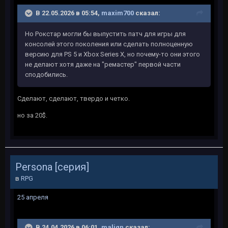
В 22.05.2026 в 05:54,
maxim700
сказал:
Но Рокстар могли бы выпустить патч для игры для
консолей этого поколения или сделать полноценную
версию для PS 5 и Xbox Series X, но почему-то они этого
не делают хотя даже на "ремастер" первой части
сподобились.
Сделают, сделают, твердо и четко.
но за 20$.
Persona [серия]
в
RPG
25 апреля
В 24.04.2026 в 06:01,
malign
сказал: