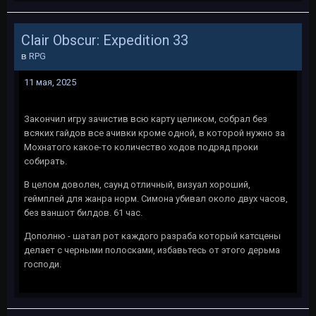
Clair Obscur: Expedition 33
в
RPG
11 мая, 2025
Закончил игру зачистив всю карту целиком, собрал без
всяких гайдов все ачивки кроме одной, в которой нужно за
Мохнатого какое-то количество ходов подряд проки
собирать.
В целом доволен, саунд отличный, визуал хороший,
геймплей для жанра норм. Симона убивал около двух часов,
без ваншот билдов. 61 час.
Дополню - шатал рот каждого разраба который катсцены
делает с черными полосками, избавьтесь от этого дерьма
господи.