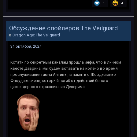
1
4
Обсуждение спойлеров The Veilguard
в
Dragon Age: The Veilguard
31 октября, 2024
Кстати по секретным каналам прошла инфа, что в личном
квесте Даврина, мы будем вставать на колено во время
прослушивания гимна Антивы, в память о Жорджионьо
Флоудавесьене, который погиб от действий белого
цисгендерного стражника из Денерима.