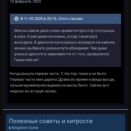
12 февраля, 2025
В 11.02.2025 в 20:13,
Silvio
сказал:
Мне на самом деле очень нравится простор отыгрыша
в игре. Я уже даже не помню, когда такая игра
выходила. В диалогах куча разных проверок на навыки,
можно выбирать разные пути убеждения. Там даже
разные диалоги в зависимости от того, провалился
Генри или нет.
Когда вышла первая часть. С тех пор таких и не было.
Первую часть мне дарила Драма во время ковида вроде,
лучшее времяпровождение на месяц было. Сейчас вот
неделю во вторую играю.
Полезные советы и хитрости
в
Kingdom Come