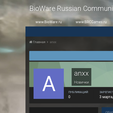
BioWare Russian Communi
www.BioWare.ru
www.BRCGames.ru
Главная
anxx
anxx
Новички
ПУБЛИКАЦИЙ
ЗАРЕГИС
0
3 марта
ОБН