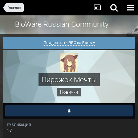
Главная
BioWare Russian Community
Поддержать BRC на Boosty
Пирожок Мечты
Новички
ПУБЛИКАЦИЙ
17