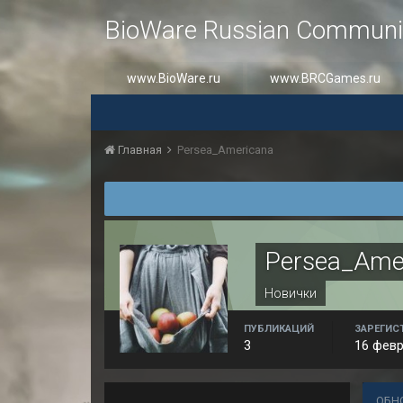
BioWare Russian Communi
www.BioWare.ru
www.BRCGames.ru
Главная
Persea_Americana
Persea_Ame
Новички
ПУБЛИКАЦИЙ
ЗАРЕГИС
3
16 февр
ОБН