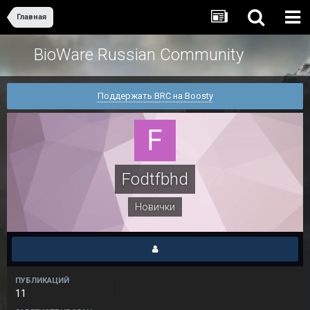
Главная
BioWare Russian Community
Поддержать BRC на Boosty
Fodtfbhd
Новички
ПУБЛИКАЦИЙ
11