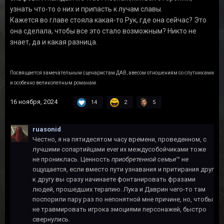
узнать что-то о них и припасть к лучам славы.
Кажется во главе стояла какая-то Рук, где она сейчас? Это
она сделала, чтобы все это стало возможным? Никто не
знает, да и какая разница.
Посвящается замечательным сценаристам ДАВ, авесом отношениям со спутниками
и особенно великолепным романам.
16 ноября, 2024
14
2
5
ruasonid
Честно, я на пятидесятом часу времени, проведенном, с
лучшими сопартийцами ever их междусобойчиками тоже
не прониклась. Ценность
приобретенной семьи
™ не
ощущается, если вместо пути узнавания и притирания друг
к другу вы сразу начинаете фонтанировать фразами
людей, прошедших терапию. Лука и Даврин чего-то там
поспорили пару раз по непонятной мне причине, но, чтобы
не травмировать игрока эмоциями персонажей, быстро
свернулись.