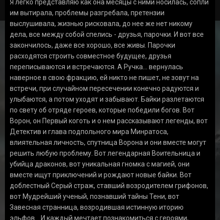
Я легко представляю как она месяцы с ними носилась, сопли
им вытирала, проблемы разгребала, претензии
выслушивала, жизнью рисковала, до нее же нет никому
дела, все между собой спелись - друзья, парочки. И вот все
закончилось, даже все хорошо, все живы. Парочки
расходятся строить совместное будущее, друзья
переписываются и встречаются. А Ручка... вернулась
наверное в свою фракцию, ей никто не пишет, не зовут на
встречи, при случайном пересечении конечно радуются и
улыбаются, а потом уходят и забывают. Байки разлетаются
по свету об отряде героев, которые победили богов. Вот
Ворон, он Первый коготь и о нем рассказывают легенды, вот
Детектив и глава подпольного мира Минратоса,
влиятельная личность, спутница Ворона и они вместе могут
решить любую проблему. Вот легендарная Воительница и
убийца драконов, вот уникальная гномка с магией, они
вместе ищут приключений и рождают новые байки. Вот
доблестный Серый страж, ставший возродителем грифонов,
вот Мудрейший ученый, познавший тайны Тени, вот
Завесная странница, возродившая истинную иторию
эльфов... И каждый мечтает познакомиться с героями,