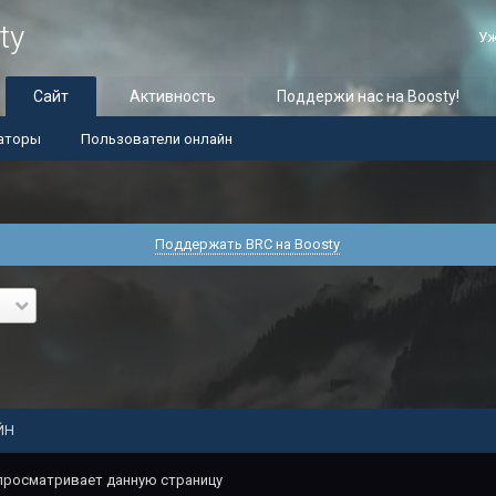
ty
Уж
Сайт
Активность
Поддержи нас на Boosty!
аторы
Пользователи онлайн
Поддержать BRC на Boosty
ЙН
 просматривает данную страницу