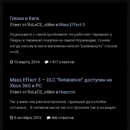
Глюки и баги
Ответ от RoLeCS_stillen в
Mass Effect 3
Подскажите с такой проблемой: Не работает терминал у
Лиары и терминал покупки на самой Нормандии, точнее
когда захожу в них в магазинах нельзя "развернуть" строки
чтоб...
13 марта, 2014
1 417 ответов
Mass Effect 3 — DLC “Retaliation” доступен на
Xbox 360 и РС
Ответ от RoLeCS_stillen в
Новости
Так у меня они уже все пропали, туриашки да колобки
остались... В сетевом листе тех что пропали так и не видел
9 октября, 2012
406 ответов