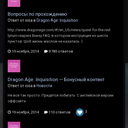
Вопросы по прохождению
Ответ от iosa в
Dragon Age: Inquisition
http://www.dragonage.com/#!/en_US/news/quest-for-the-red-
lyrium-reapers Внизу FAQ, в котором инструкция из шести
пунктов. Шоб жизнь маслом не казалась. )
19 ноября, 2014
9 785 ответов
Dragon Age: Inquisition — Бонусный контент
Ответ от iosa в
Новости
Не всё так просто. Придётся побегать. С английской версии
оффсайта:
3
19 ноября, 2014
110 ответов