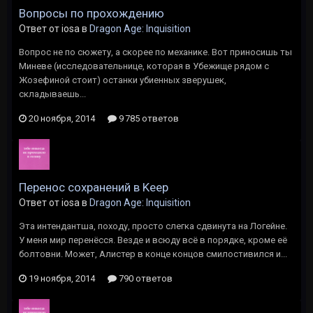
Вопросы по прохождению
Ответ от iosa в
Dragon Age: Inquisition
Вопрос не по сюжету, а скорее по механике. Вот приносишь ты
Миневе (исследовательнице, которая в Убежище рядом с
Жозефиной стоит) останки убиенных зверушек,
складываешь...
20 ноября, 2014
9 785 ответов
Перенос сохранений в Keep
Ответ от iosa в
Dragon Age: Inquisition
Эта интендантша, походу, просто слегка сдвинута на Логейне.
У меня мир перенёсся. Везде и всюду всё в порядке, кроме её
болтовни. Может, Алистер в конце концов смилостивился и...
19 ноября, 2014
790 ответов