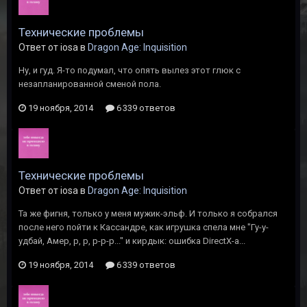
Технические проблемы
Ответ от iosa в
Dragon Age: Inquisition
Ну, и гуд. Я-то подумал, что опять вылез этот глюк с
незапланированной сменой пола.
19 ноября, 2014
6 339 ответов
Технические проблемы
Ответ от iosa в
Dragon Age: Inquisition
Та же фигня, только у меня мужик-эльф. И только я собрался
после него пойти к Кассандре, как игрушка спела мне "Гу-у-
удбай, Амер, р, р, р-р-р..." и кирдык: ошибка DirectX-а...
19 ноября, 2014
6 339 ответов