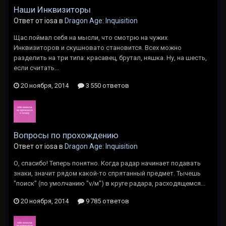
Наши Инквизиторы
Ответ от iosa в
Dragon Age: Inquisition
Щас поймал себя на мысли, что смотрю на чужих
Инквизиторов и скушновато становится. Всех можно
разделить на три типа: красавец, брутал, няшка. Ну, на шесть,
если считать...
20 ноября, 2014
3 550 ответов
Вопросы по прохождению
Ответ от iosa в
Dragon Age: Inquisition
О, спасибо! Теперь понятно. Когда радар начинает подавать
знаки, значит рядом какой-то спрятанный предмет. Тычешь
"поиск" (по умолчанию "v/м") в круге радара, расходящемся...
20 ноября, 2014
9 785 ответов