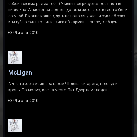
собой, весьма рад за тебя ) У меня все рисуется все вполне
цивильно. А насчет сигареты - должна же она хоть где-то быть
со мной. В конце концов, чуть не половину жизни рука об руку...
или губа о фильтр... или пачка об карман... тугэзе, в общем.
29 июля, 2010
McLigan
А что такое с моим аватаром? Шляпа, сигарета, галстук и
кровь. По-моему, все на месте. Пит Доэрти молодец )
29 июля, 2010