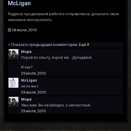
McLigan
Радуюсь проделанной работе и отправляюсь досыпать свои
законные чассорокпять
28 июля, 2010
Показать предыдущие комментарии
Ещё #
Мори
Порой по опыту, порой же... Догадайся.
И как?
29 июля, 2010
McLigan
не.по.мо.г.
29 июля, 2010
Мори
Увы вам. Вы не Шелдон, о несчастный.
29 июля, 2010