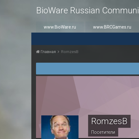
BioWare Russian Communi
www.BioWare.ru
www.BRCGames.ru
Главная
RomzesB
RomzesB
Посетители