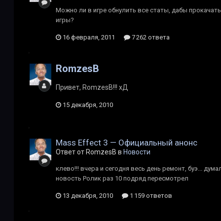
Можно ли в игре обнулить все статы, дабы прокачать 
игры?
16 февраля, 2011
7 262 ответа
RomzesB
Привет, RomzesB!!! хД
15 декабря, 2010
Mass Effect 3 — Официальный анонс
Ответ от RomzesB в
Новости
клево!!! вчера и сегодня весь день ремонт, буэ... дума
новость Ролик раз 10 подряд пересмотрел
13 декабря, 2010
1 159 ответов