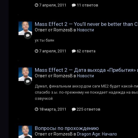
7 апреля, 2011
11 ответов
Mass Effect 2 — You’ll never be better tha
Ответ от RomzesB в
Новости
ух ты баян
7 апреля, 2011
62 ответа
Mass Effect 2 — Дата выхода «Прибытия» 
Ответ от RomzesB в
Новости
Думал, финальным аккордом саги МЕ2 будет какой-либо
спасибо з.ы. по-прежнему не покидает надежда на вы
озвучкой
18 марта, 2011
225 ответов
Вопросы по прохождению
Ответ от RomzesB в
Dragon Age: Начало