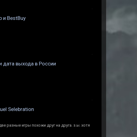
 и BestBuy
и дата выхода в России
el Selebration
е разные игры похожи друг на друга. з.ы. хотя