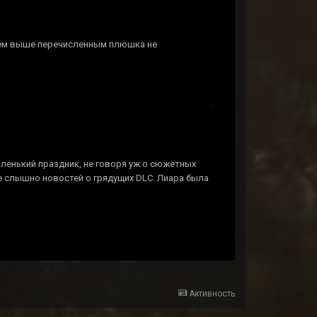
всем выше перечисленным плюшка не
аленький праздник, не говоря уж о сюжетных
не слышно новостей о грядущих DLC. Лиара была
Активность