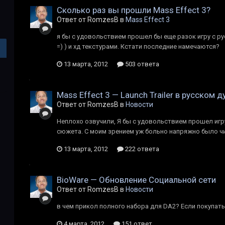
Сколько раз вы прошли Mass Effect 3?
Ответ от RomzesB в
Mass Effect 3
я бы с удовольствием прошел бы еще разок игру с ру
=) ) и хд текстурами. Кстати последние намечаются?
13 марта, 2012
503 ответа
Mass Effect 3 — Launch Trailer в русском 
Ответ от RomzesB в
Новости
Неплохо озвучили, Я бы с удовольствием прошел игр
сюжета. С моим зрением уж больно напряжно было чи
13 марта, 2012
222 ответа
BioWare — Обновление Социальной сети
Ответ от RomzesB в
Новости
в чем прикол полного набора для DA2? Если покупать
4 марта, 2012
151 ответ