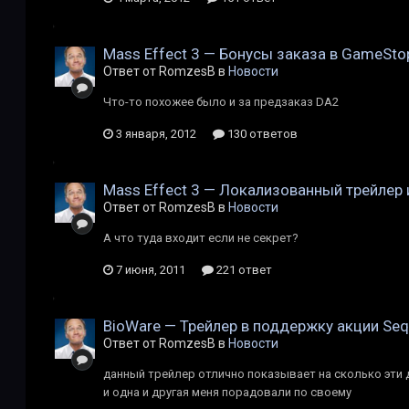
Mass Effect 3 — Бонусы заказа в GameStop
Ответ от RomzesB в
Новости
Что-то похожее было и за предзаказ DA2
3 января, 2012
130 ответов
Mass Effect 3 — Локализованный трейлер 
Ответ от RomzesB в
Новости
А что туда входит если не секрет?
7 июня, 2011
221 ответ
BioWare — Трейлер в поддержку акции Sequ
Ответ от RomzesB в
Новости
данный трейлер отлично показывает на сколько эти дв
и одна и другая меня порадовали по своему