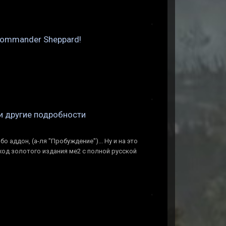
n Commander Sheppard!
и другие подробности
 аддон, (а-ля "Пробуждение")... Ну и на это
ход золотого издания ме2 с полной русской